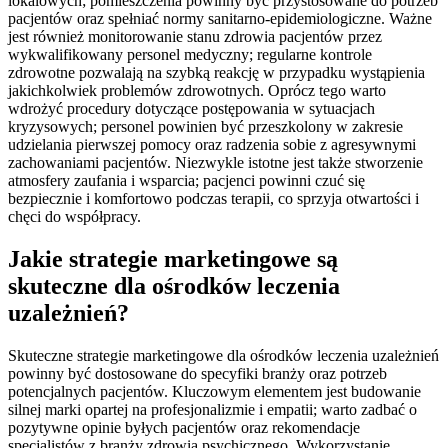
lokalowych; pomieszczenia powinny być przystosowane do potrzeb
pacjentów oraz spełniać normy sanitarno-epidemiologiczne. Ważne
jest również monitorowanie stanu zdrowia pacjentów przez
wykwalifikowany personel medyczny; regularne kontrole
zdrowotne pozwalają na szybką reakcję w przypadku wystąpienia
jakichkolwiek problemów zdrowotnych. Oprócz tego warto
wdrożyć procedury dotyczące postępowania w sytuacjach
kryzysowych; personel powinien być przeszkolony w zakresie
udzielania pierwszej pomocy oraz radzenia sobie z agresywnymi
zachowaniami pacjentów. Niezwykle istotne jest także stworzenie
atmosfery zaufania i wsparcia; pacjenci powinni czuć się
bezpiecznie i komfortowo podczas terapii, co sprzyja otwartości i
chęci do współpracy.
Jakie strategie marketingowe są
skuteczne dla ośrodków leczenia
uzależnień?
Skuteczne strategie marketingowe dla ośrodków leczenia uzależnień
powinny być dostosowane do specyfiki branży oraz potrzeb
potencjalnych pacjentów. Kluczowym elementem jest budowanie
silnej marki opartej na profesjonalizmie i empatii; warto zadbać o
pozytywne opinie byłych pacjentów oraz rekomendacje
specjalistów z branży zdrowia psychicznego. Wykorzystanie