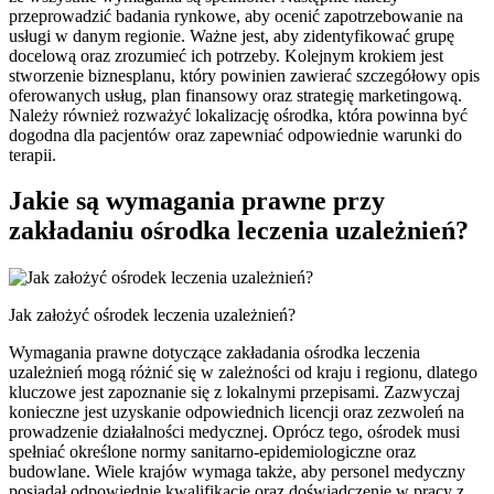
przeprowadzić badania rynkowe, aby ocenić zapotrzebowanie na
usługi w danym regionie. Ważne jest, aby zidentyfikować grupę
docelową oraz zrozumieć ich potrzeby. Kolejnym krokiem jest
stworzenie biznesplanu, który powinien zawierać szczegółowy opis
oferowanych usług, plan finansowy oraz strategię marketingową.
Należy również rozważyć lokalizację ośrodka, która powinna być
dogodna dla pacjentów oraz zapewniać odpowiednie warunki do
terapii.
Jakie są wymagania prawne przy
zakładaniu ośrodka leczenia uzależnień?
Jak założyć ośrodek leczenia uzależnień?
Wymagania prawne dotyczące zakładania ośrodka leczenia
uzależnień mogą różnić się w zależności od kraju i regionu, dlatego
kluczowe jest zapoznanie się z lokalnymi przepisami. Zazwyczaj
konieczne jest uzyskanie odpowiednich licencji oraz zezwoleń na
prowadzenie działalności medycznej. Oprócz tego, ośrodek musi
spełniać określone normy sanitarno-epidemiologiczne oraz
budowlane. Wiele krajów wymaga także, aby personel medyczny
posiadał odpowiednie kwalifikacje oraz doświadczenie w pracy z