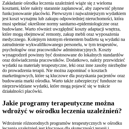
Zakładanie ośrodka leczenia uzależnień wiąże się z wieloma
kosztami, które należy starannie zaplanować, aby zapewnić płynne
funkcjonowanie placówki. Pierwszym i najważniejszym wydatkiem
jest koszt wynajmu lub zakupu odpowiedniej nieruchomości, która
musi spełniać określone normy sanitarno-epidemiologiczne oraz
budowlane. Warto również uwzględnić koszty adaptacji wnętrza,
które mogą obejmować remonty, zakup mebli oraz wyposażenia
medycznego. Kolejnym istotnym elementem budżetu są wydatki na
zatrudnienie wykwalifikowanego personelu, w tym terapeutów,
psychologów oraz pracowników administracyjnych. Koszty
wynagrodzeń powinny być dostosowane do lokalnych standardów
oraz doświadczenia pracowników. Dodatkowo, należy przewidzieć
wydatki na materiały terapeutyczne, leki oraz inne zasoby niezbędne
do prowadzenia terapii. Nie można zapominać o kosztach
marketingowych, które są kluczowe dla pozyskania pacjentów oraz
budowania marki ośrodka. Warto także zabezpieczyć fundusze na
nieprzewidziane wydatki, które mogą pojawić się w trakcie
działalności placówki.
Jakie programy terapeutyczne można
wdrożyć w ośrodku leczenia uzależnień?
Wdrożenie różnorodnych programów terapeutycznych w ośrodku
leczenia uzależnień jest kluczowe dla skuteczności terapii i