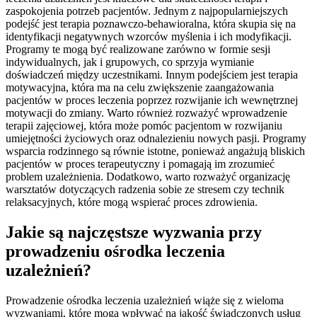
zaspokojenia potrzeb pacjentów. Jednym z najpopularniejszych
podejść jest terapia poznawczo-behawioralna, która skupia się na
identyfikacji negatywnych wzorców myślenia i ich modyfikacji.
Programy te mogą być realizowane zarówno w formie sesji
indywidualnych, jak i grupowych, co sprzyja wymianie
doświadczeń między uczestnikami. Innym podejściem jest terapia
motywacyjna, która ma na celu zwiększenie zaangażowania
pacjentów w proces leczenia poprzez rozwijanie ich wewnętrznej
motywacji do zmiany. Warto również rozważyć wprowadzenie
terapii zajęciowej, która może pomóc pacjentom w rozwijaniu
umiejętności życiowych oraz odnalezieniu nowych pasji. Programy
wsparcia rodzinnego są równie istotne, ponieważ angażują bliskich
pacjentów w proces terapeutyczny i pomagają im zrozumieć
problem uzależnienia. Dodatkowo, warto rozważyć organizację
warsztatów dotyczących radzenia sobie ze stresem czy technik
relaksacyjnych, które mogą wspierać proces zdrowienia.
Jakie są najczęstsze wyzwania przy
prowadzeniu ośrodka leczenia
uzależnień?
Prowadzenie ośrodka leczenia uzależnień wiąże się z wieloma
wyzwaniami, które mogą wpływać na jakość świadczonych usług