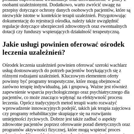
osobami uzależnionymi. Dodatkowo, warto zwrócić uwagę na
przepisy dotyczące ochrony danych osobowych pacjentów, które są
niezwykle istotne w kontekście terapii uzależnień. Przygotowując
dokumentację do rejestracji ośrodka, należy także uwzględnić
regulacje dotyczące ubezpieczeń zdrowotnych oraz ewentualnych
dotacji czy funduszy wspierających działalność terapeutyczną.
Jakie usługi powinien oferować ośrodek
leczenia uzależnień?
Ośrodek leczenia uzależnień powinien oferować szeroki wachlarz
usług dostosowanych do potrzeb pacjentów borykających się z
różnymi rodzajami uzależnień. Kluczowym elementem oferty
powinny być programy terapeutyczne, które mogą obejmować
zarówno terapię indywidualną, jak i grupową. Ważne jest również
zapewnienie wsparcia psychologicznego oraz psychiatrycznego dla
pacjentów, co może znacząco wpłynąć na efektywność procesu
leczenia. Oprócz tradycyjnych metod terapii warto rozważyć
wprowadzenie innowacyjnych podejść, takich jak terapia zajęciowa
czy programy rehabilitacyjne skupiające się na rozwijaniu
umiejętności życiowych. Dobrze jest także zadbać o aspekty
zdrowotne pacjentów poprzez oferowanie porad dietetycznych oraz
programów aktywności fizycznej, które mogą wspierać proces