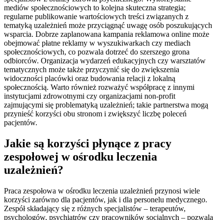
mediów społecznościowych to kolejna skuteczna strategia;
regularne publikowanie wartościowych treści związanych z
tematyką uzależnień może przyciągnąć uwagę osób poszukujących
wsparcia. Dobrze zaplanowana kampania reklamowa online może
obejmować płatne reklamy w wyszukiwarkach czy mediach
społecznościowych, co pozwala dotrzeć do szerszego grona
odbiorców. Organizacja wydarzeń edukacyjnych czy warsztatów
tematycznych może także przyczynić się do zwiększenia
widoczności placówki oraz budowania relacji z lokalną
społecznością. Warto również rozważyć współpracę z innymi
instytucjami zdrowotnymi czy organizacjami non-profit
zajmującymi się problematyką uzależnień; takie partnerstwa mogą
przynieść korzyści obu stronom i zwiększyć liczbę poleceń
pacjentów.
Jakie są korzyści płynące z pracy
zespołowej w ośrodku leczenia
uzależnień?
Praca zespołowa w ośrodku leczenia uzależnień przynosi wiele
korzyści zarówno dla pacjentów, jak i dla personelu medycznego.
Zespół składający się z różnych specjalistów – terapeutów,
psychologów, psychiatrów czy pracowników socjalnych – pozwala