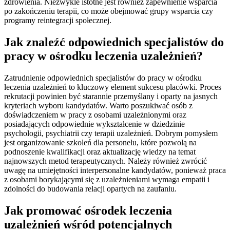
zdrowienia. Niezwykle istotne jest również zapewnienie wsparcia
po zakończeniu terapii, co może obejmować grupy wsparcia czy
programy reintegracji społecznej.
Jak znaleźć odpowiednich specjalistów do
pracy w ośrodku leczenia uzależnień?
Zatrudnienie odpowiednich specjalistów do pracy w ośrodku
leczenia uzależnień to kluczowy element sukcesu placówki. Proces
rekrutacji powinien być starannie przemyślany i oparty na jasnych
kryteriach wyboru kandydatów. Warto poszukiwać osób z
doświadczeniem w pracy z osobami uzależnionymi oraz
posiadających odpowiednie wykształcenie w dziedzinie
psychologii, psychiatrii czy terapii uzależnień. Dobrym pomysłem
jest organizowanie szkoleń dla personelu, które pozwolą na
podnoszenie kwalifikacji oraz aktualizację wiedzy na temat
najnowszych metod terapeutycznych. Należy również zwrócić
uwagę na umiejętności interpersonalne kandydatów, ponieważ praca
z osobami borykającymi się z uzależnieniami wymaga empatii i
zdolności do budowania relacji opartych na zaufaniu.
Jak promować ośrodek leczenia
uzależnień wśród potencjalnych