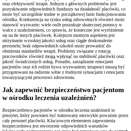
oraz efektywność terapii. Jednym z głównych problemów jest
pozyskiwanie odpowiednich funduszy na działalność placówki, co
może być szczególnie trudne w początkowej fazie funkcjonowania
ośrodka. Konkurencja na rynku usług zdrowotnych również może
stanowić wyzwanie; wiele osób poszukuje skutecznej pomocy w
walce z uzależnieniem, co sprawia, że konieczne jest wyróżnienie
się na tle innych placówek. Kolejnym istotnym aspektem jest
utrzymanie wysokiej jakości usług oraz ciągłe doskonalenie
personelu; brak odpowiednich szkoleń może prowadzić do
obniżenia standardów terapii. Problemy związane z rotacją
pracowników również mogą wpłynąć na stabilność placówki oraz
jakość świadczonych usług. Ponadto, zarządzanie emocjami
pacjentów oraz ich rodzin bywa wyzwaniem; terapeuci muszą być
przygotowani na radzenie sobie z trudnymi sytuacjami i emocjami
towarzyszącymi procesowi zdrowienia.
Jak zapewnić bezpieczeństwo pacjentom
w ośrodku leczenia uzależnień?
Bezpieczeństwo pacjentów w ośrodku leczenia uzależnień to
priorytet, który powinien być traktowany niezwykle poważnie przez
cały personel placówki. Kluczowym elementem zapewnienia
bezpieczeństwa jest stworzenie odpowiednich warunków