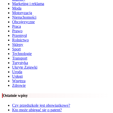
Marketing i reklama
Moda
Motoryzacja
Nieruchomości
Obcojęzyczne
Praca
Prawo
Przemysł
Rolnictwo
Sklepy
Sport
Technologie
Transport
Turystyka
Ukryte Zajawki
Uroda
Usługi
Wnętrza
Zdrowie
Ostatnie wpisy
Czy przedszkole jest obowiązkowe?
Kto może ubiegać się o patent?