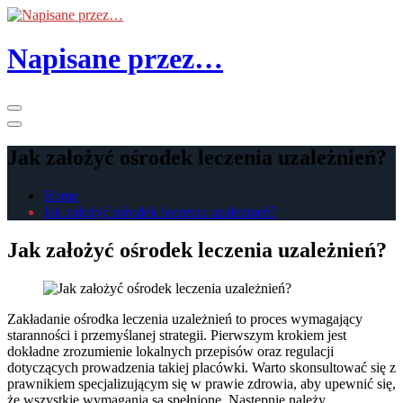
Skip
to
the
Napisane przez…
content
Primary
Menu
Jak założyć ośrodek leczenia uzależnień?
Home
Jak założyć ośrodek leczenia uzależnień?
Jak założyć ośrodek leczenia uzależnień?
Zakładanie ośrodka leczenia uzależnień to proces wymagający
staranności i przemyślanej strategii. Pierwszym krokiem jest
dokładne zrozumienie lokalnych przepisów oraz regulacji
dotyczących prowadzenia takiej placówki. Warto skonsultować się z
prawnikiem specjalizującym się w prawie zdrowia, aby upewnić się,
że wszystkie wymagania są spełnione. Następnie należy