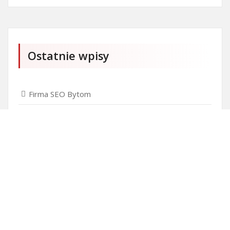
Ostatnie wpisy
Firma SEO Bytom
Personalizowane prezenty korporacyjne klasy
premium
Okna Szczecin sprzedaż
Inwestowanie w nieruchomości – sposób na biznes
Jak dobrze nagrać saksofon?
Punkty różnicujące w rekrutacji przedszkole co to
jest?