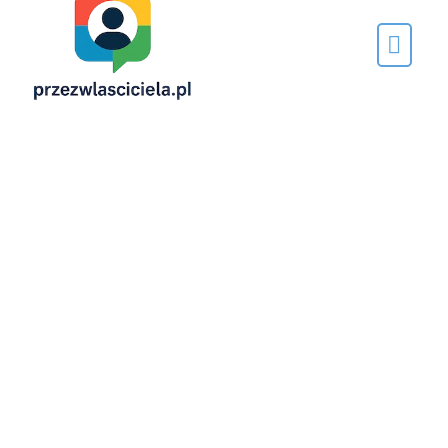
Napisane
przez…