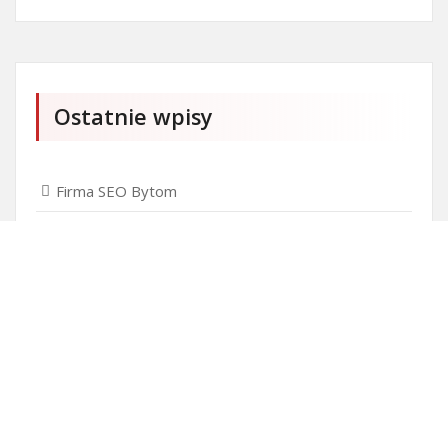
Ostatnie wpisy
Firma SEO Bytom
Personalizowane prezenty korporacyjne klasy
premium
Okna Szczecin sprzedaż
Inwestowanie w nieruchomości – sposób na biznes
Jak dobrze nagrać saksofon?
Punkty różnicujące w rekrutacji przedszkole co to