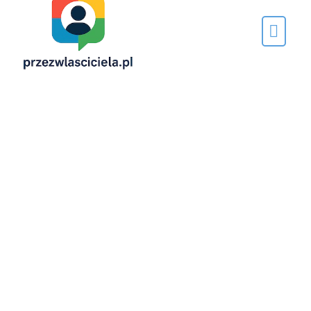
Napisane
przez…