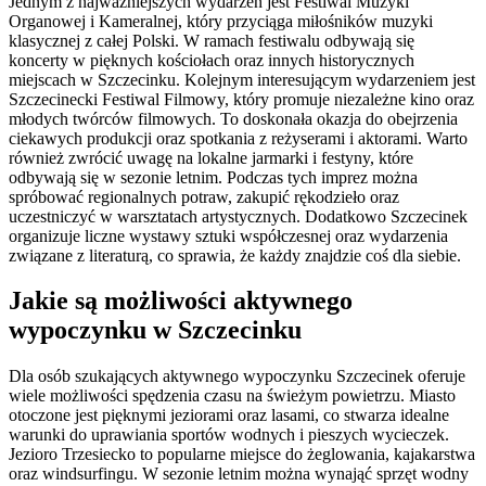
Jednym z najważniejszych wydarzeń jest Festiwal Muzyki
Organowej i Kameralnej, który przyciąga miłośników muzyki
klasycznej z całej Polski. W ramach festiwalu odbywają się
koncerty w pięknych kościołach oraz innych historycznych
miejscach w Szczecinku. Kolejnym interesującym wydarzeniem jest
Szczecinecki Festiwal Filmowy, który promuje niezależne kino oraz
młodych twórców filmowych. To doskonała okazja do obejrzenia
ciekawych produkcji oraz spotkania z reżyserami i aktorami. Warto
również zwrócić uwagę na lokalne jarmarki i festyny, które
odbywają się w sezonie letnim. Podczas tych imprez można
spróbować regionalnych potraw, zakupić rękodzieło oraz
uczestniczyć w warsztatach artystycznych. Dodatkowo Szczecinek
organizuje liczne wystawy sztuki współczesnej oraz wydarzenia
związane z literaturą, co sprawia, że każdy znajdzie coś dla siebie.
Jakie są możliwości aktywnego
wypoczynku w Szczecinku
Dla osób szukających aktywnego wypoczynku Szczecinek oferuje
wiele możliwości spędzenia czasu na świeżym powietrzu. Miasto
otoczone jest pięknymi jeziorami oraz lasami, co stwarza idealne
warunki do uprawiania sportów wodnych i pieszych wycieczek.
Jezioro Trzesiecko to popularne miejsce do żeglowania, kajakarstwa
oraz windsurfingu. W sezonie letnim można wynająć sprzęt wodny