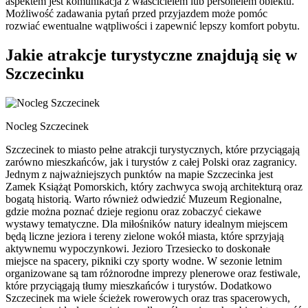
aspektem jest komunikacja z właścicielem lub personelem obiektu.
Możliwość zadawania pytań przed przyjazdem może pomóc
rozwiać ewentualne wątpliwości i zapewnić lepszy komfort pobytu.
Jakie atrakcje turystyczne znajdują się w
Szczecinku
Nocleg Szczecinek
Szczecinek to miasto pełne atrakcji turystycznych, które przyciągają
zarówno mieszkańców, jak i turystów z całej Polski oraz zagranicy.
Jednym z najważniejszych punktów na mapie Szczecinka jest
Zamek Książąt Pomorskich, który zachwyca swoją architekturą oraz
bogatą historią. Warto również odwiedzić Muzeum Regionalne,
gdzie można poznać dzieje regionu oraz zobaczyć ciekawe
wystawy tematyczne. Dla miłośników natury idealnym miejscem
będą liczne jeziora i tereny zielone wokół miasta, które sprzyjają
aktywnemu wypoczynkowi. Jezioro Trzesiecko to doskonałe
miejsce na spacery, pikniki czy sporty wodne. W sezonie letnim
organizowane są tam różnorodne imprezy plenerowe oraz festiwale,
które przyciągają tłumy mieszkańców i turystów. Dodatkowo
Szczecinek ma wiele ścieżek rowerowych oraz tras spacerowych,