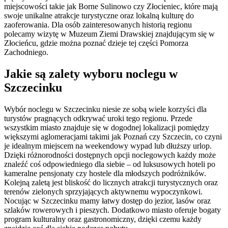
miejscowości takie jak Borne Sulinowo czy Złocieniec, które mają
swoje unikalne atrakcje turystyczne oraz lokalną kulturę do
zaoferowania. Dla osób zainteresowanych historią regionu
polecamy wizytę w Muzeum Ziemi Drawskiej znajdującym się w
Złocieńcu, gdzie można poznać dzieje tej części Pomorza
Zachodniego.
Jakie są zalety wyboru noclegu w
Szczecinku
Wybór noclegu w Szczecinku niesie ze sobą wiele korzyści dla
turystów pragnących odkrywać uroki tego regionu. Przede
wszystkim miasto znajduje się w dogodnej lokalizacji pomiędzy
większymi aglomeracjami takimi jak Poznań czy Szczecin, co czyni
je idealnym miejscem na weekendowy wypad lub dłuższy urlop.
Dzięki różnorodności dostępnych opcji noclegowych każdy może
znaleźć coś odpowiedniego dla siebie – od luksusowych hoteli po
kameralne pensjonaty czy hostele dla młodszych podróżników.
Kolejną zaletą jest bliskość do licznych atrakcji turystycznych oraz
terenów zielonych sprzyjających aktywnemu wypoczynkowi.
Nocując w Szczecinku mamy łatwy dostęp do jezior, lasów oraz
szlaków rowerowych i pieszych. Dodatkowo miasto oferuje bogaty
program kulturalny oraz gastronomiczny, dzięki czemu każdy