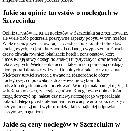
znajdzie coś dla siebie podczas pobytu.
Jakie są opinie turystów o noclegach w
Szczecinku
Opinie turystów na temat noclegów w Szczecinku są zróżnicowane,
ale wiele osób podkreśla pozytywne aspekty pobytu w tym mieście.
Wiele recenzji zwraca uwagę na czystość oraz komfort obiektów
noclegowych, co jest kluczowe dla udanego wypoczynku. Goście
często chwalą również lokalizację hoteli i pensjonatów, które
umożliwiają łatwy dostęp do atrakcji turystycznych oraz terenów
rekreacyjnych. Wiele osób docenia także miłą i pomocną obsługę,
która potrafi doradzić w kwestii lokalnych atrakcji oraz restauracji.
Niektórzy turyści zwracają uwagę na różnorodność oferty
noclegowej, co pozwala na dostosowanie wyboru do
indywidualnych potrzeb i oczekiwań. Warto jednak pamiętać, że jak
w każdym miejscu, zdarzają się również negatywne opinie, które
mogą dotyczyć np. hałasu czy niewystarczającego wyposażenia
pokoi. Dlatego przed dokonaniem rezerwacji warto zapoznać się z
różnymi recenzjami i wybrać obiekt, który najlepiej odpowiada
naszym wymaganiom.
Jakie są ceny noclegów w Szczecinku w