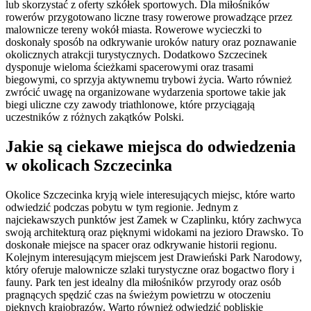
lub skorzystać z oferty szkółek sportowych. Dla miłośników
rowerów przygotowano liczne trasy rowerowe prowadzące przez
malownicze tereny wokół miasta. Rowerowe wycieczki to
doskonały sposób na odkrywanie uroków natury oraz poznawanie
okolicznych atrakcji turystycznych. Dodatkowo Szczecinek
dysponuje wieloma ścieżkami spacerowymi oraz trasami
biegowymi, co sprzyja aktywnemu trybowi życia. Warto również
zwrócić uwagę na organizowane wydarzenia sportowe takie jak
biegi uliczne czy zawody triathlonowe, które przyciągają
uczestników z różnych zakątków Polski.
Jakie są ciekawe miejsca do odwiedzenia
w okolicach Szczecinka
Okolice Szczecinka kryją wiele interesujących miejsc, które warto
odwiedzić podczas pobytu w tym regionie. Jednym z
najciekawszych punktów jest Zamek w Czaplinku, który zachwyca
swoją architekturą oraz pięknymi widokami na jezioro Drawsko. To
doskonałe miejsce na spacer oraz odkrywanie historii regionu.
Kolejnym interesującym miejscem jest Drawieński Park Narodowy,
który oferuje malownicze szlaki turystyczne oraz bogactwo flory i
fauny. Park ten jest idealny dla miłośników przyrody oraz osób
pragnących spędzić czas na świeżym powietrzu w otoczeniu
pięknych krajobrazów. Warto również odwiedzić pobliskie