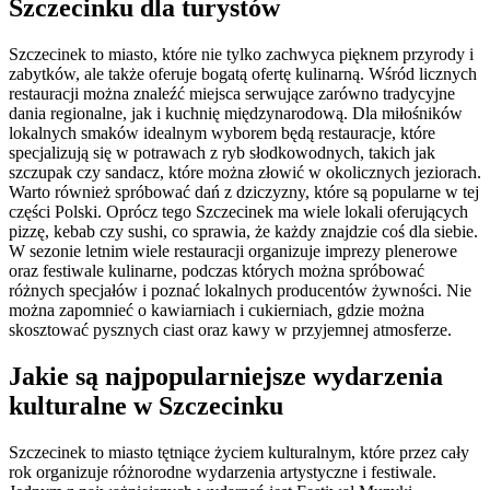
Szczecinku dla turystów
Szczecinek to miasto, które nie tylko zachwyca pięknem przyrody i
zabytków, ale także oferuje bogatą ofertę kulinarną. Wśród licznych
restauracji można znaleźć miejsca serwujące zarówno tradycyjne
dania regionalne, jak i kuchnię międzynarodową. Dla miłośników
lokalnych smaków idealnym wyborem będą restauracje, które
specjalizują się w potrawach z ryb słodkowodnych, takich jak
szczupak czy sandacz, które można złowić w okolicznych jeziorach.
Warto również spróbować dań z dziczyzny, które są popularne w tej
części Polski. Oprócz tego Szczecinek ma wiele lokali oferujących
pizzę, kebab czy sushi, co sprawia, że każdy znajdzie coś dla siebie.
W sezonie letnim wiele restauracji organizuje imprezy plenerowe
oraz festiwale kulinarne, podczas których można spróbować
różnych specjałów i poznać lokalnych producentów żywności. Nie
można zapomnieć o kawiarniach i cukierniach, gdzie można
skosztować pysznych ciast oraz kawy w przyjemnej atmosferze.
Jakie są najpopularniejsze wydarzenia
kulturalne w Szczecinku
Szczecinek to miasto tętniące życiem kulturalnym, które przez cały
rok organizuje różnorodne wydarzenia artystyczne i festiwale.