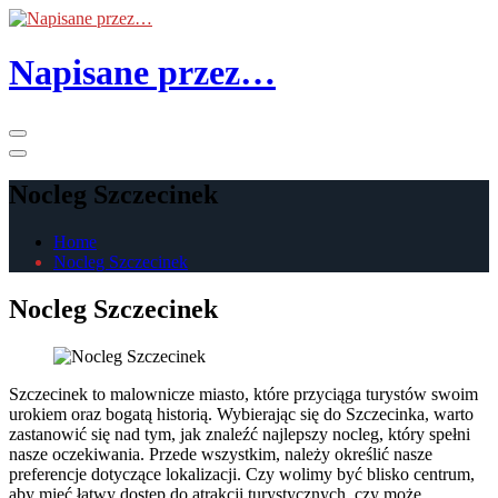
Skip
to
the
Napisane przez…
content
Primary
Menu
Nocleg Szczecinek
Home
Nocleg Szczecinek
Nocleg Szczecinek
Szczecinek to malownicze miasto, które przyciąga turystów swoim
urokiem oraz bogatą historią. Wybierając się do Szczecinka, warto
zastanowić się nad tym, jak znaleźć najlepszy nocleg, który spełni
nasze oczekiwania. Przede wszystkim, należy określić nasze
preferencje dotyczące lokalizacji. Czy wolimy być blisko centrum,
aby mieć łatwy dostęp do atrakcji turystycznych, czy może