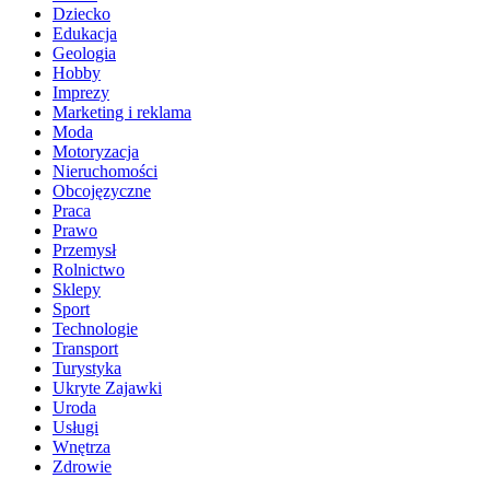
Dziecko
Edukacja
Geologia
Hobby
Imprezy
Marketing i reklama
Moda
Motoryzacja
Nieruchomości
Obcojęzyczne
Praca
Prawo
Przemysł
Rolnictwo
Sklepy
Sport
Technologie
Transport
Turystyka
Ukryte Zajawki
Uroda
Usługi
Wnętrza
Zdrowie