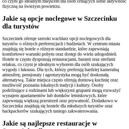
co czyni go idealnym miejscem dla osób ceniących sobie aktywność
fizyczną na świeżym powietrzu.
Jakie są opcje noclegowe w Szczecinku
dla turystów
Szczecinek oferuje szeroki wachlarz opcji noclegowych dla
turystów o różnych preferencjach i budżetach. W centrum miasta
znajdują się hotele o różnym standardzie, które zapewniają
komfortowe warunki pobytu oraz dostęp do wielu udogodnień.
Hotele te często dysponują restauracjami, barami oraz strefami
relaksu, co czyni je idealnym wyborem dla osób szukających
wygody i luksusu. Dla tych, którzy preferują bardziej kameralną
atmosferę, pensjonaty i agroturystyka mogą być doskonałą
alternatywą. Takie miejsca często oferują domową kuchnię oraz
możliwość poznania lokalnych tradycji i kultury. Osoby
podróżujące z rodzinami lub większymi grupami mogą rozważyć
wynajem apartamentów lub domków letniskowych, które
zapewniają większą przestrzeń oraz prywatność. Dodatkowo w
Szczecinku znajdują się hostele dla młodszych turystów oraz
backpackerów szukających taniego zakwaterowania.
Jakie są najlepsze restauracje w