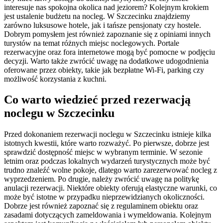
interesuje nas spokojna okolica nad jeziorem? Kolejnym krokiem
jest ustalenie budżetu na nocleg. W Szczecinku znajdziemy
zarówno luksusowe hotele, jak i tańsze pensjonaty czy hostele.
Dobrym pomysłem jest również zapoznanie się z opiniami innych
turystów na temat różnych miejsc noclegowych. Portale
rezerwacyjne oraz fora internetowe mogą być pomocne w podjęciu
decyzji. Warto także zwrócić uwagę na dodatkowe udogodnienia
oferowane przez obiekty, takie jak bezpłatne Wi-Fi, parking czy
możliwość korzystania z kuchni.
Co warto wiedzieć przed rezerwacją
noclegu w Szczecinku
Przed dokonaniem rezerwacji noclegu w Szczecinku istnieje kilka
istotnych kwestii, które warto rozważyć. Po pierwsze, dobrze jest
sprawdzić dostępność miejsc w wybranym terminie. W sezonie
letnim oraz podczas lokalnych wydarzeń turystycznych może być
trudno znaleźć wolne pokoje, dlatego warto zarezerwować nocleg z
wyprzedzeniem. Po drugie, należy zwrócić uwagę na politykę
anulacji rezerwacji. Niektóre obiekty oferują elastyczne warunki, co
może być istotne w przypadku nieprzewidzianych okoliczności.
Dobrze jest również zapoznać się z regulaminem obiektu oraz
zasadami dotyczących zameldowania i wymeldowania. Kolejnym