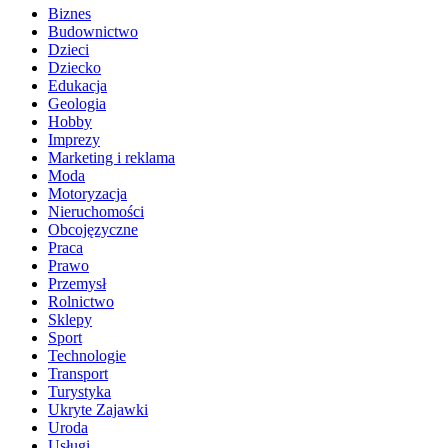
Biznes
Budownictwo
Dzieci
Dziecko
Edukacja
Geologia
Hobby
Imprezy
Marketing i reklama
Moda
Motoryzacja
Nieruchomości
Obcojęzyczne
Praca
Prawo
Przemysł
Rolnictwo
Sklepy
Sport
Technologie
Transport
Turystyka
Ukryte Zajawki
Uroda
Usługi