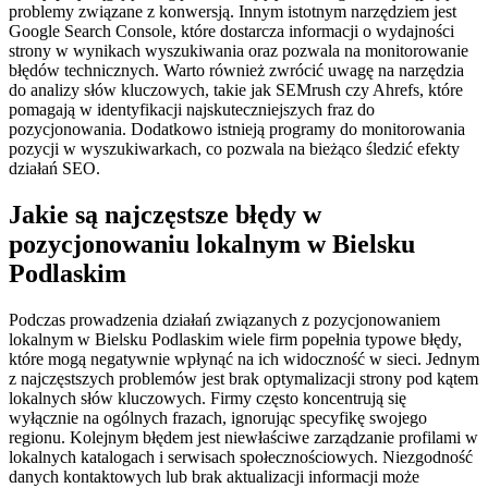
problemy związane z konwersją. Innym istotnym narzędziem jest
Google Search Console, które dostarcza informacji o wydajności
strony w wynikach wyszukiwania oraz pozwala na monitorowanie
błędów technicznych. Warto również zwrócić uwagę na narzędzia
do analizy słów kluczowych, takie jak SEMrush czy Ahrefs, które
pomagają w identyfikacji najskuteczniejszych fraz do
pozycjonowania. Dodatkowo istnieją programy do monitorowania
pozycji w wyszukiwarkach, co pozwala na bieżąco śledzić efekty
działań SEO.
Jakie są najczęstsze błędy w
pozycjonowaniu lokalnym w Bielsku
Podlaskim
Podczas prowadzenia działań związanych z pozycjonowaniem
lokalnym w Bielsku Podlaskim wiele firm popełnia typowe błędy,
które mogą negatywnie wpłynąć na ich widoczność w sieci. Jednym
z najczęstszych problemów jest brak optymalizacji strony pod kątem
lokalnych słów kluczowych. Firmy często koncentrują się
wyłącznie na ogólnych frazach, ignorując specyfikę swojego
regionu. Kolejnym błędem jest niewłaściwe zarządzanie profilami w
lokalnych katalogach i serwisach społecznościowych. Niezgodność
danych kontaktowych lub brak aktualizacji informacji może