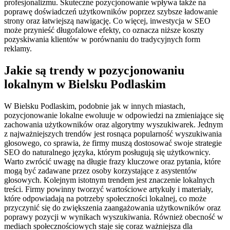
profesjonalizmu. Skuteczne pozycjonowanie wpływa także na
poprawę doświadczeń użytkowników poprzez szybsze ładowanie
strony oraz łatwiejszą nawigację. Co więcej, inwestycja w SEO
może przynieść długofalowe efekty, co oznacza niższe koszty
pozyskiwania klientów w porównaniu do tradycyjnych form
reklamy.
Jakie są trendy w pozycjonowaniu
lokalnym w Bielsku Podlaskim
W Bielsku Podlaskim, podobnie jak w innych miastach,
pozycjonowanie lokalne ewoluuje w odpowiedzi na zmieniające się
zachowania użytkowników oraz algorytmy wyszukiwarek. Jednym
z najważniejszych trendów jest rosnąca popularność wyszukiwania
głosowego, co sprawia, że firmy muszą dostosować swoje strategie
SEO do naturalnego języka, którym posługują się użytkownicy.
Warto zwrócić uwagę na długie frazy kluczowe oraz pytania, które
mogą być zadawane przez osoby korzystające z asystentów
głosowych. Kolejnym istotnym trendem jest znaczenie lokalnych
treści. Firmy powinny tworzyć wartościowe artykuły i materiały,
które odpowiadają na potrzeby społeczności lokalnej, co może
przyczynić się do zwiększenia zaangażowania użytkowników oraz
poprawy pozycji w wynikach wyszukiwania. Również obecność w
mediach społecznościowych staje się coraz ważniejsza dla