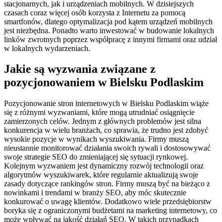
stacjonarnych, jak i urządzeniach mobilnych. W dzisiejszych
czasach coraz więcej osób korzysta z Internetu za pomocą
smartfonów, dlatego optymalizacja pod kątem urządzeń mobilnych
jest niezbędna. Ponadto warto inwestować w budowanie lokalnych
linków zwrotnych poprzez współpracę z innymi firmami oraz udział
w lokalnych wydarzeniach.
Jakie są wyzwania związane z
pozycjonowaniem w Bielsku Podlaskim
Pozycjonowanie stron internetowych w Bielsku Podlaskim wiąże
się z różnymi wyzwaniami, które mogą utrudniać osiągnięcie
zamierzonych celów. Jednym z głównych problemów jest silna
konkurencja w wielu branżach, co sprawia, że trudno jest zdobyć
wysokie pozycje w wynikach wyszukiwania. Firmy muszą
nieustannie monitorować działania swoich rywali i dostosowywać
swoje strategie SEO do zmieniającej się sytuacji rynkowej.
Kolejnym wyzwaniem jest dynamiczny rozwój technologii oraz
algorytmów wyszukiwarek, które regularnie aktualizują swoje
zasady dotyczące rankingów stron. Firmy muszą być na bieżąco z
nowinkami i trendami w branży SEO, aby móc skutecznie
konkurować o uwagę klientów. Dodatkowo wiele przedsiębiorstw
boryka się z ograniczonymi budżetami na marketing internetowy, co
może wpływać na jakość działań SEO. W takich przypadkach