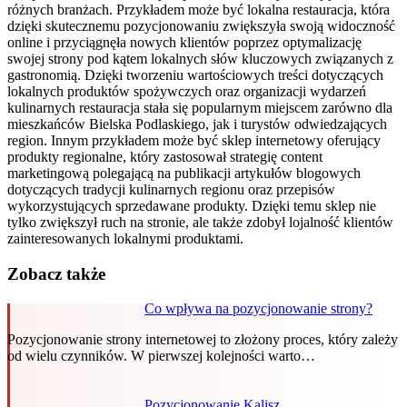
różnych branżach. Przykładem może być lokalna restauracja, która
dzięki skutecznemu pozycjonowaniu zwiększyła swoją widoczność
online i przyciągnęła nowych klientów poprzez optymalizację
swojej strony pod kątem lokalnych słów kluczowych związanych z
gastronomią. Dzięki tworzeniu wartościowych treści dotyczących
lokalnych produktów spożywczych oraz organizacji wydarzeń
kulinarnych restauracja stała się popularnym miejscem zarówno dla
mieszkańców Bielska Podlaskiego, jak i turystów odwiedzających
region. Innym przykładem może być sklep internetowy oferujący
produkty regionalne, który zastosował strategię content
marketingową polegającą na publikacji artykułów blogowych
dotyczących tradycji kulinarnych regionu oraz przepisów
wykorzystujących sprzedawane produkty. Dzięki temu sklep nie
tylko zwiększył ruch na stronie, ale także zdobył lojalność klientów
zainteresowanych lokalnymi produktami.
Zobacz także
Co wpływa na pozycjonowanie strony?
Pozycjonowanie strony internetowej to złożony proces, który zależy
od wielu czynników. W pierwszej kolejności warto…
Pozycjonowanie Kalisz