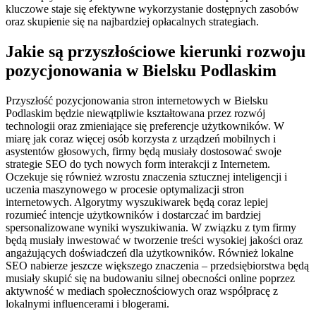
kluczowe staje się efektywne wykorzystanie dostępnych zasobów
oraz skupienie się na najbardziej opłacalnych strategiach.
Jakie są przyszłościowe kierunki rozwoju
pozycjonowania w Bielsku Podlaskim
Przyszłość pozycjonowania stron internetowych w Bielsku
Podlaskim będzie niewątpliwie kształtowana przez rozwój
technologii oraz zmieniające się preferencje użytkowników. W
miarę jak coraz więcej osób korzysta z urządzeń mobilnych i
asystentów głosowych, firmy będą musiały dostosować swoje
strategie SEO do tych nowych form interakcji z Internetem.
Oczekuje się również wzrostu znaczenia sztucznej inteligencji i
uczenia maszynowego w procesie optymalizacji stron
internetowych. Algorytmy wyszukiwarek będą coraz lepiej
rozumieć intencje użytkowników i dostarczać im bardziej
spersonalizowane wyniki wyszukiwania. W związku z tym firmy
będą musiały inwestować w tworzenie treści wysokiej jakości oraz
angażujących doświadczeń dla użytkowników. Również lokalne
SEO nabierze jeszcze większego znaczenia – przedsiębiorstwa będą
musiały skupić się na budowaniu silnej obecności online poprzez
aktywność w mediach społecznościowych oraz współpracę z
lokalnymi influencerami i blogerami.