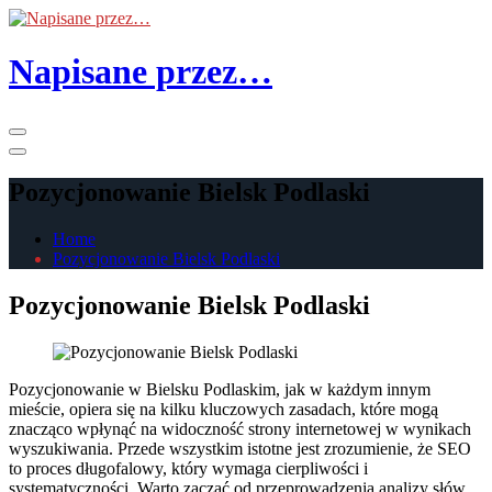
Skip
to
the
Napisane przez…
content
Primary
Menu
Pozycjonowanie Bielsk Podlaski
Home
Pozycjonowanie Bielsk Podlaski
Pozycjonowanie Bielsk Podlaski
Pozycjonowanie w Bielsku Podlaskim, jak w każdym innym
mieście, opiera się na kilku kluczowych zasadach, które mogą
znacząco wpłynąć na widoczność strony internetowej w wynikach
wyszukiwania. Przede wszystkim istotne jest zrozumienie, że SEO
to proces długofalowy, który wymaga cierpliwości i
systematyczności. Warto zacząć od przeprowadzenia analizy słów