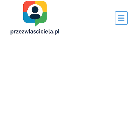
Napisane
przez…