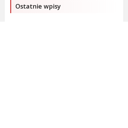
Ostatnie wpisy
Czy przedszkole jest obowiązkowe?
Kto może ubiegać się o patent?
Patent na ile lat?
Części silnikowe do aut koreańskich
Ile kostki brukowej o grubości 6 cm zmieści się na
standardowej europalecie?
Personalizowane prezenty na Dzień Dziecka
Kostka brukowa czyli surowiec budowlany
Co to jest alkoholizm i jakie są jego skutki?