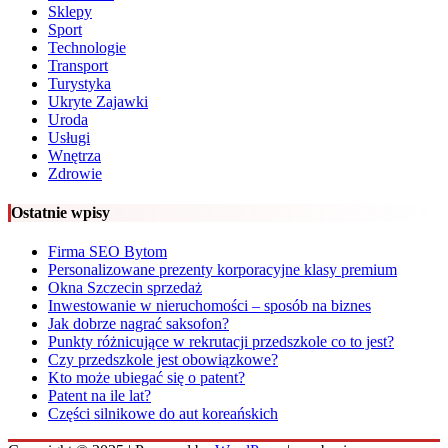
Sklepy
Sport
Technologie
Transport
Turystyka
Ukryte Zajawki
Uroda
Usługi
Wnętrza
Zdrowie
Ostatnie wpisy
Firma SEO Bytom
Personalizowane prezenty korporacyjne klasy premium
Okna Szczecin sprzedaż
Inwestowanie w nieruchomości – sposób na biznes
Jak dobrze nagrać saksofon?
Punkty różnicujące w rekrutacji przedszkole co to jest?
Czy przedszkole jest obowiązkowe?
Kto może ubiegać się o patent?
Patent na ile lat?
Części silnikowe do aut koreańskich