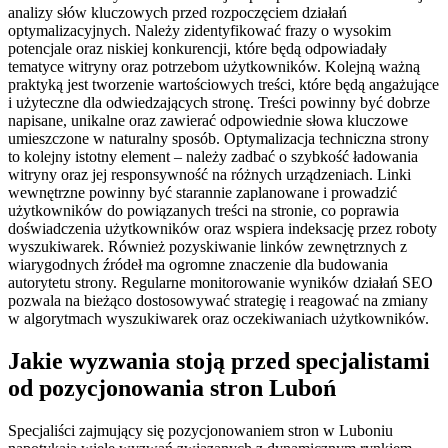
analizy słów kluczowych przed rozpoczęciem działań
optymalizacyjnych. Należy zidentyfikować frazy o wysokim
potencjale oraz niskiej konkurencji, które będą odpowiadały
tematyce witryny oraz potrzebom użytkowników. Kolejną ważną
praktyką jest tworzenie wartościowych treści, które będą angażujące
i użyteczne dla odwiedzających stronę. Treści powinny być dobrze
napisane, unikalne oraz zawierać odpowiednie słowa kluczowe
umieszczone w naturalny sposób. Optymalizacja techniczna strony
to kolejny istotny element – należy zadbać o szybkość ładowania
witryny oraz jej responsywność na różnych urządzeniach. Linki
wewnętrzne powinny być starannie zaplanowane i prowadzić
użytkowników do powiązanych treści na stronie, co poprawia
doświadczenia użytkowników oraz wspiera indeksację przez roboty
wyszukiwarek. Również pozyskiwanie linków zewnętrznych z
wiarygodnych źródeł ma ogromne znaczenie dla budowania
autorytetu strony. Regularne monitorowanie wyników działań SEO
pozwala na bieżąco dostosowywać strategię i reagować na zmiany
w algorytmach wyszukiwarek oraz oczekiwaniach użytkowników.
Jakie wyzwania stoją przed specjalistami
od pozycjonowania stron Luboń
Specjaliści zajmujący się pozycjonowaniem stron w Luboniu