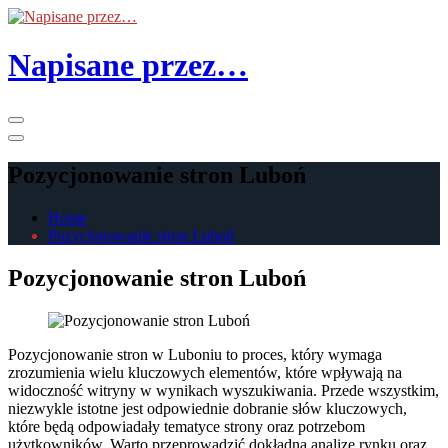
Skip
to
the
Napisane przez…
content
Primary
Menu
Pozycjonowanie stron Luboń
Home
Pozycjonowanie stron Luboń
Pozycjonowanie stron Luboń
Pozycjonowanie stron w Luboniu to proces, który wymaga
zrozumienia wielu kluczowych elementów, które wpływają na
widoczność witryny w wynikach wyszukiwania. Przede wszystkim,
niezwykle istotne jest odpowiednie dobranie słów kluczowych,
które będą odpowiadały tematyce strony oraz potrzebom
użytkowników. Warto przeprowadzić dokładną analizę rynku oraz