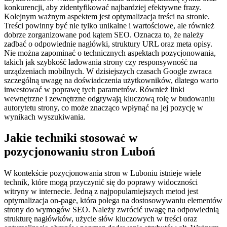
konkurencji, aby zidentyfikować najbardziej efektywne frazy.
Kolejnym ważnym aspektem jest optymalizacja treści na stronie.
Treści powinny być nie tylko unikalne i wartościowe, ale również
dobrze zorganizowane pod kątem SEO. Oznacza to, że należy
zadbać o odpowiednie nagłówki, struktury URL oraz meta opisy.
Nie można zapominać o technicznych aspektach pozycjonowania,
takich jak szybkość ładowania strony czy responsywność na
urządzeniach mobilnych. W dzisiejszych czasach Google zwraca
szczególną uwagę na doświadczenia użytkowników, dlatego warto
inwestować w poprawę tych parametrów. Również linki
wewnętrzne i zewnętrzne odgrywają kluczową rolę w budowaniu
autorytetu strony, co może znacząco wpłynąć na jej pozycję w
wynikach wyszukiwania.
Jakie techniki stosować w
pozycjonowaniu stron Luboń
W kontekście pozycjonowania stron w Luboniu istnieje wiele
technik, które mogą przyczynić się do poprawy widoczności
witryny w internecie. Jedną z najpopularniejszych metod jest
optymalizacja on-page, która polega na dostosowywaniu elementów
strony do wymogów SEO. Należy zwrócić uwagę na odpowiednią
strukturę nagłówków, użycie słów kluczowych w treści oraz