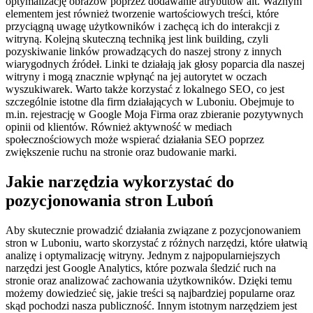
optymalizację obrazów poprzez dodawanie atrybutów alt. Ważnym
elementem jest również tworzenie wartościowych treści, które
przyciągną uwagę użytkowników i zachęcą ich do interakcji z
witryną. Kolejną skuteczną techniką jest link building, czyli
pozyskiwanie linków prowadzących do naszej strony z innych
wiarygodnych źródeł. Linki te działają jak głosy poparcia dla naszej
witryny i mogą znacznie wpłynąć na jej autorytet w oczach
wyszukiwarek. Warto także korzystać z lokalnego SEO, co jest
szczególnie istotne dla firm działających w Luboniu. Obejmuje to
m.in. rejestrację w Google Moja Firma oraz zbieranie pozytywnych
opinii od klientów. Również aktywność w mediach
społecznościowych może wspierać działania SEO poprzez
zwiększenie ruchu na stronie oraz budowanie marki.
Jakie narzędzia wykorzystać do
pozycjonowania stron Luboń
Aby skutecznie prowadzić działania związane z pozycjonowaniem
stron w Luboniu, warto skorzystać z różnych narzędzi, które ułatwią
analizę i optymalizację witryny. Jednym z najpopularniejszych
narzędzi jest Google Analytics, które pozwala śledzić ruch na
stronie oraz analizować zachowania użytkowników. Dzięki temu
możemy dowiedzieć się, jakie treści są najbardziej popularne oraz
skąd pochodzi nasza publiczność. Innym istotnym narzędziem jest