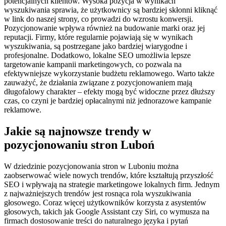
potencjalnych klientów. Wysoka pozycja w wynikach
wyszukiwania sprawia, że użytkownicy są bardziej skłonni kliknąć
w link do naszej strony, co prowadzi do wzrostu konwersji.
Pozycjonowanie wpływa również na budowanie marki oraz jej
reputacji. Firmy, które regularnie pojawiają się w wynikach
wyszukiwania, są postrzegane jako bardziej wiarygodne i
profesjonalne. Dodatkowo, lokalne SEO umożliwia lepsze
targetowanie kampanii marketingowych, co pozwala na
efektywniejsze wykorzystanie budżetu reklamowego. Warto także
zauważyć, że działania związane z pozycjonowaniem mają
długofalowy charakter – efekty mogą być widoczne przez dłuższy
czas, co czyni je bardziej opłacalnymi niż jednorazowe kampanie
reklamowe.
Jakie są najnowsze trendy w
pozycjonowaniu stron Luboń
W dziedzinie pozycjonowania stron w Luboniu można
zaobserwować wiele nowych trendów, które kształtują przyszłość
SEO i wpływają na strategie marketingowe lokalnych firm. Jednym
z najważniejszych trendów jest rosnąca rola wyszukiwania
głosowego. Coraz więcej użytkowników korzysta z asystentów
głosowych, takich jak Google Assistant czy Siri, co wymusza na
firmach dostosowanie treści do naturalnego języka i pytań