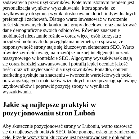
zadawanych przez użytkowników. Kolejnym istotnym trendem jest
personalizacja wyników wyszukiwania, która sprawia, że
użytkownicy otrzymują wyniki dostosowane do ich indywidualnych
preferencji i zachowań. Dlatego warto inwestować w tworzenie
treści skierowanych do konkretnej grupy docelowej oraz analizować
dane demograficzne swoich odbiorców. Również znaczenie
mobilności nieustannie rośnie – coraz więcej osób korzysta z
urządzeń mobilnych do przeglądania internetu, co sprawia, że
responsywność strony staje się kluczowym elementem SEO. Warto
również zwrócić uwagę na rozwój sztucznej inteligencji i uczenia
maszynowego w kontekście SEO. Algorytmy wyszukiwarek stają
się coraz bardziej zaawansowane i potrafią lepiej oceniać jakość
treści oraz ich użyteczność dla użytkowników. Ponadto, content
marketing zyskuje na znaczeniu – tworzenie wartościowych treści
oraz angażujących materiałów wizualnych może przyciągnąć uwagę
użytkowników i poprawić pozycję strony w wynikach
wyszukiwania.
Jakie są najlepsze praktyki w
pozycjonowaniu stron Luboń
Aby skutecznie pozycjonować strony w Luboniu, warto stosować
się do najlepszych praktyk SEO, które pomogą osiągnąć zamierzone
cele. Przede wszystkim kluczowe jest przeprowadzenie dokładnej