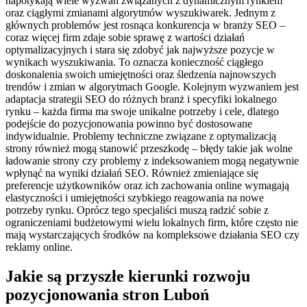
napotykają wiele wyzwań związanych z dynamicznym rynkiem
oraz ciągłymi zmianami algorytmów wyszukiwarek. Jednym z
głównych problemów jest rosnąca konkurencja w branży SEO –
coraz więcej firm zdaje sobie sprawę z wartości działań
optymalizacyjnych i stara się zdobyć jak najwyższe pozycje w
wynikach wyszukiwania. To oznacza konieczność ciągłego
doskonalenia swoich umiejętności oraz śledzenia najnowszych
trendów i zmian w algorytmach Google. Kolejnym wyzwaniem jest
adaptacja strategii SEO do różnych branż i specyfiki lokalnego
rynku – każda firma ma swoje unikalne potrzeby i cele, dlatego
podejście do pozycjonowania powinno być dostosowane
indywidualnie. Problemy techniczne związane z optymalizacją
strony również mogą stanowić przeszkodę – błędy takie jak wolne
ładowanie strony czy problemy z indeksowaniem mogą negatywnie
wpłynąć na wyniki działań SEO. Również zmieniające się
preferencje użytkowników oraz ich zachowania online wymagają
elastyczności i umiejętności szybkiego reagowania na nowe
potrzeby rynku. Oprócz tego specjaliści muszą radzić sobie z
ograniczeniami budżetowymi wielu lokalnych firm, które często nie
mają wystarczających środków na kompleksowe działania SEO czy
reklamy online.
Jakie są przyszłe kierunki rozwoju
pozycjonowania stron Luboń