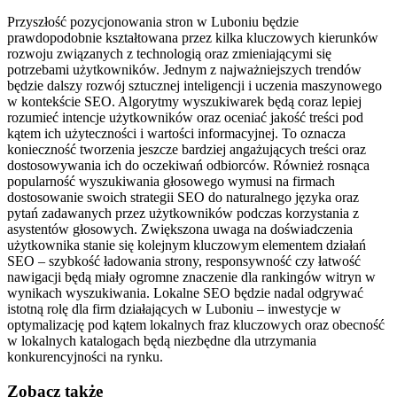
Przyszłość pozycjonowania stron w Luboniu będzie
prawdopodobnie kształtowana przez kilka kluczowych kierunków
rozwoju związanych z technologią oraz zmieniającymi się
potrzebami użytkowników. Jednym z najważniejszych trendów
będzie dalszy rozwój sztucznej inteligencji i uczenia maszynowego
w kontekście SEO. Algorytmy wyszukiwarek będą coraz lepiej
rozumieć intencje użytkowników oraz oceniać jakość treści pod
kątem ich użyteczności i wartości informacyjnej. To oznacza
konieczność tworzenia jeszcze bardziej angażujących treści oraz
dostosowywania ich do oczekiwań odbiorców. Również rosnąca
popularność wyszukiwania głosowego wymusi na firmach
dostosowanie swoich strategii SEO do naturalnego języka oraz
pytań zadawanych przez użytkowników podczas korzystania z
asystentów głosowych. Zwiększona uwaga na doświadczenia
użytkownika stanie się kolejnym kluczowym elementem działań
SEO – szybkość ładowania strony, responsywność czy łatwość
nawigacji będą miały ogromne znaczenie dla rankingów witryn w
wynikach wyszukiwania. Lokalne SEO będzie nadal odgrywać
istotną rolę dla firm działających w Luboniu – inwestycje w
optymalizację pod kątem lokalnych fraz kluczowych oraz obecność
w lokalnych katalogach będą niezbędne dla utrzymania
konkurencyjności na rynku.
Zobacz także