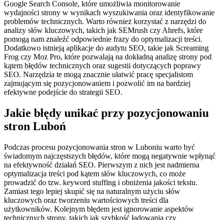
Google Search Console, które umożliwia monitorowanie
wydajności strony w wynikach wyszukiwania oraz identyfikowanie
problemów technicznych. Warto również korzystać z narzędzi do
analizy słów kluczowych, takich jak SEMrush czy Ahrefs, które
pomogą nam znaleźć odpowiednie frazy do optymalizacji treści.
Dodatkowo istnieją aplikacje do audytu SEO, takie jak Screaming
Frog czy Moz Pro, które pozwalają na dokładną analizę strony pod
kątem błędów technicznych oraz sugestii dotyczących poprawy
SEO. Narzędzia te mogą znacznie ułatwić pracę specjalistom
zajmującym się pozycjonowaniem i pozwolić im na bardziej
efektywne podejście do strategii SEO.
Jakie błędy unikać przy pozycjonowaniu
stron Luboń
Podczas procesu pozycjonowania stron w Luboniu warto być
świadomym najczęstszych błędów, które mogą negatywnie wpłynąć
na efektywność działań SEO. Pierwszym z nich jest nadmierna
optymalizacja treści pod kątem słów kluczowych, co może
prowadzić do tzw. keyword stuffing i obniżenia jakości tekstu.
Zamiast tego lepiej skupić się na naturalnym użyciu słów
kluczowych oraz tworzeniu wartościowych treści dla
użytkowników. Kolejnym błędem jest ignorowanie aspektów
technicznych strony, takich jak szybkość ładowania czy