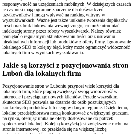
responsywność na urządzeniach mobilnych. W dzisiejszych czasach
te czynniki mają ogromne znaczenie dla doświadczeń
użytkowników i mogą wpływać na ranking witryny w
wyszukiwarkach. Ważne jest także unikanie tworzenia duplikatów
treści oraz brak linkowania wewnętrznego, co może utrudniać
indeksację strony przez roboty wyszukiwarek. Należy również
pamiętać o regularnym aktualizowaniu treści oraz usuwaniu
nieaktualnych informacji lub produktów z oferty firmy. Ignorowanie
lokalnego SEO to kolejny błąd, który może ograniczyć widoczność
lokalnych firm w wynikach wyszukiwania.
Jakie są korzyści z pozycjonowania stron
Luboń dla lokalnych firm
Pozycjonowanie stron w Luboniu przynosi wiele korzyści dla
lokalnych firm, które pragną zwiększyć swoją widoczność w
internecie i przyciągnąć nowych klientów. Przede wszystkim,
skuteczne SEO pozwala na dotarcie do osób poszukujących
konkretnych produktów lub usług w danym regionie. Dzięki temu,
lokalne przedsiębiorstwa mogą konkurować z większymi graczami
na rynku, oferując unikalne oferty dostosowane do potrzeb
społeczności lokalnej. Kolejną korzyścią jest zwiększenie ruchu na
stronie internetowej, co przekłada się na większą liczbę