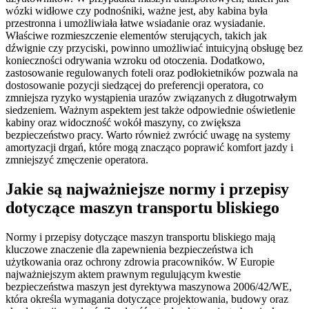
wózki widłowe czy podnośniki, ważne jest, aby kabina była
przestronna i umożliwiała łatwe wsiadanie oraz wysiadanie.
Właściwe rozmieszczenie elementów sterujących, takich jak
dźwignie czy przyciski, powinno umożliwiać intuicyjną obsługę bez
konieczności odrywania wzroku od otoczenia. Dodatkowo,
zastosowanie regulowanych foteli oraz podłokietników pozwala na
dostosowanie pozycji siedzącej do preferencji operatora, co
zmniejsza ryzyko wystąpienia urazów związanych z długotrwałym
siedzeniem. Ważnym aspektem jest także odpowiednie oświetlenie
kabiny oraz widoczność wokół maszyny, co zwiększa
bezpieczeństwo pracy. Warto również zwrócić uwagę na systemy
amortyzacji drgań, które mogą znacząco poprawić komfort jazdy i
zmniejszyć zmęczenie operatora.
Jakie są najważniejsze normy i przepisy
dotyczące maszyn transportu bliskiego
Normy i przepisy dotyczące maszyn transportu bliskiego mają
kluczowe znaczenie dla zapewnienia bezpieczeństwa ich
użytkowania oraz ochrony zdrowia pracowników. W Europie
najważniejszym aktem prawnym regulującym kwestie
bezpieczeństwa maszyn jest dyrektywa maszynowa 2006/42/WE,
która określa wymagania dotyczące projektowania, budowy oraz