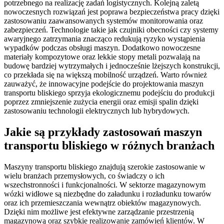
potrzebnego na realizację zadań logistycznych. Kolejną zaletą
nowoczesnych rozwiązań jest poprawa bezpieczeństwa pracy dzięki
zastosowaniu zaawansowanych systemów monitorowania oraz
zabezpieczeń. Technologie takie jak czujniki obecności czy systemy
awaryjnego zatrzymania znacząco redukują ryzyko wystąpienia
wypadków podczas obsługi maszyn. Dodatkowo nowoczesne
materiały kompozytowe oraz lekkie stopy metali pozwalają na
budowę bardziej wytrzymałych i jednocześnie lżejszych konstrukcji,
co przekłada się na większą mobilność urządzeń. Warto również
zauważyć, że innowacyjne podejście do projektowania maszyn
transportu bliskiego sprzyja ekologicznemu podejściu do produkcji
poprzez zmniejszenie zużycia energii oraz emisji spalin dzięki
zastosowaniu technologii elektrycznych lub hybrydowych.
Jakie są przykłady zastosowań maszyn
transportu bliskiego w różnych branżach
Maszyny transportu bliskiego znajdują szerokie zastosowanie w
wielu branżach przemysłowych, co świadczy o ich
wszechstronności i funkcjonalności. W sektorze magazynowym
wózki widłowe są niezbędne do załadunku i rozładunku towarów
oraz ich przemieszczania wewnątrz obiektów magazynowych.
Dzięki nim możliwe jest efektywne zarządzanie przestrzenią
magazynową oraz szybkie realizowanie zamówień klientów. W