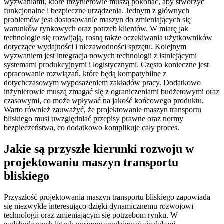
wyzwaniami, które inżynierowie muszą pokonać, aby stworzyć
funkcjonalne i bezpieczne urządzenia. Jednym z głównych
problemów jest dostosowanie maszyn do zmieniających się
warunków rynkowych oraz potrzeb klientów. W miarę jak
technologie się rozwijają, rosną także oczekiwania użytkowników
dotyczące wydajności i niezawodności sprzętu. Kolejnym
wyzwaniem jest integracja nowych technologii z istniejącymi
systemami produkcyjnymi i logistycznymi. Często konieczne jest
opracowanie rozwiązań, które będą kompatybilne z
dotychczasowym wyposażeniem zakładów pracy. Dodatkowo
inżynierowie muszą zmagać się z ograniczeniami budżetowymi oraz
czasowymi, co może wpływać na jakość końcowego produktu.
Warto również zauważyć, że projektowanie maszyn transportu
bliskiego musi uwzględniać przepisy prawne oraz normy
bezpieczeństwa, co dodatkowo komplikuje cały proces.
Jakie są przyszłe kierunki rozwoju w
projektowaniu maszyn transportu
bliskiego
Przyszłość projektowania maszyn transportu bliskiego zapowiada
się niezwykle interesująco dzięki dynamicznemu rozwojowi
technologii oraz zmieniającym się potrzebom rynku. W