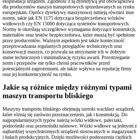
eksploatacji urządzeń. Zgodność z tą dyrektywą jest obowiązkowa
dla producentów maszyn transportowych sprzedawanych na rynku
europejskim. Oprócz dyrektywy maszynowej istnieją również inne
normy, takie jak EN 1175 dotycząca bezpieczeństwa wózków
widłowych czy EN 15000 dotycząca systemów transportowych.
Normy te określają szczegółowe wymagania dotyczące konstrukcji,
materiałów oraz testów bezpieczeństwa, które muszą być spełnione
przez producentów. Ważnym aspektem jest także konieczność
przeprowadzania regularnych przeglądów technicznych oraz
konserwacji maszyn, co pozwala na utrzymanie ich w dobrym
stanie technicznym i minimalizację ryzyka awarii. Przestrzeganie
norm i przepisów nie tylko chroni pracowników przed
potencjalnymi zagrożeniami, ale także wpływa na reputację firmy
oraz jej konkurencyjność na rynku.
Jakie są różnice między różnymi typami
maszyn transportu bliskiego
Maszyny transportu bliskiego obejmują szeroki wachlarz urządzeń,
które różnią się zarówno przeznaczeniem, jak i konstrukcją. Do
najpopularniejszych typów należą wózki widłowe, paleciaki,
podnośniki oraz przenośniki taśmowe. Wózki widłowe są jednymi z
najbardziej wszechstronnych urządzeń stosowanych w magazynach
i halach produkcyjnych. Dzięki możliwości podnoszenia ciężkich