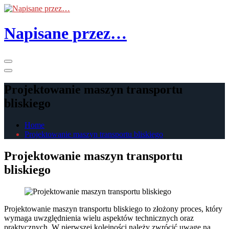
Skip
to
the
Napisane przez…
content
Primary
Menu
Projektowanie maszyn transportu
bliskiego
Home
Projektowanie maszyn transportu bliskiego
Projektowanie maszyn transportu
bliskiego
Projektowanie maszyn transportu bliskiego to złożony proces, który
wymaga uwzględnienia wielu aspektów technicznych oraz
praktycznych. W pierwszej kolejności należy zwrócić uwagę na