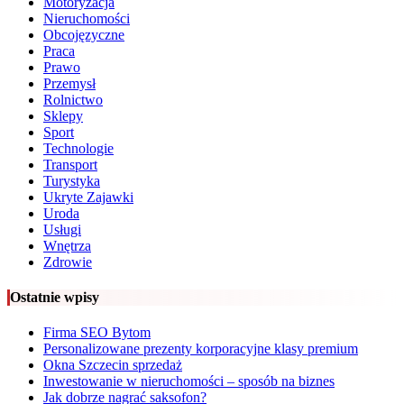
Motoryzacja
Nieruchomości
Obcojęzyczne
Praca
Prawo
Przemysł
Rolnictwo
Sklepy
Sport
Technologie
Transport
Turystyka
Ukryte Zajawki
Uroda
Usługi
Wnętrza
Zdrowie
Ostatnie wpisy
Firma SEO Bytom
Personalizowane prezenty korporacyjne klasy premium
Okna Szczecin sprzedaż
Inwestowanie w nieruchomości – sposób na biznes
Jak dobrze nagrać saksofon?