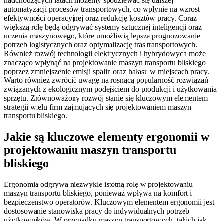
nadchodzących latach możemy spodziewać się dalszej
automatyzacji procesów transportowych, co wpłynie na wzrost
efektywności operacyjnej oraz redukcję kosztów pracy. Coraz
większą rolę będą odgrywać systemy sztucznej inteligencji oraz
uczenia maszynowego, które umożliwią lepsze prognozowanie
potrzeb logistycznych oraz optymalizację tras transportowych.
Również rozwój technologii elektrycznych i hybrydowych może
znacząco wpłynąć na projektowanie maszyn transportu bliskiego
poprzez zmniejszenie emisji spalin oraz hałasu w miejscach pracy.
Warto również zwrócić uwagę na rosnącą popularność rozwiązań
związanych z ekologicznym podejściem do produkcji i użytkowania
sprzętu. Zrównoważony rozwój stanie się kluczowym elementem
strategii wielu firm zajmujących się projektowaniem maszyn
transportu bliskiego.
Jakie są kluczowe elementy ergonomii w
projektowaniu maszyn transportu
bliskiego
Ergonomia odgrywa niezwykle istotną rolę w projektowaniu
maszyn transportu bliskiego, ponieważ wpływa na komfort i
bezpieczeństwo operatorów. Kluczowym elementem ergonomii jest
dostosowanie stanowiska pracy do indywidualnych potrzeb
użytkowników. W przypadku maszyn transportowych, takich jak