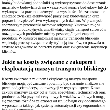
branży budowlanej podnośniki są wykorzystywane do dostarczania
materiałów budowlanych na wyższe kondygnacje budynków lub do
wykonywania prac montażowych na wysokości. Ich zastosowanie
znacząco zwiększa efektywność pracy ekip budowlanych oraz
poprawia bezpieczeństwo wykonywanych działań. W przemyśle
spożywczym przenośniki taśmowe odgrywają kluczową rolę w
procesach produkcyjnych, umożliwiając ciągły transport surowców
oraz gotowych produktów między poszczególnymi etapami
produkcji. W logistyce natomiast maszyny transportu bliskiego
wspierają procesy związane z dystrybucją towarów, co pozwala na
szybsze reagowanie na potrzeby rynku oraz zwiększenie satysfakcji
klientów.
Jakie są koszty związane z zakupem i
eksploatacją maszyn transportu bliskiego
Koszty związane z zakupem i eksploatacją maszyn transportu
bliskiego mogą być znaczne i powinny być starannie analizowane
przed podjęciem decyzji o inwestycji w tego typu sprzęt. Koszt
zakupu maszyny zależy od jej typu, specyfikacji technicznych oraz
producenta. Na przykład ceny nowych wózków widłowych mogą
się znacznie różnić w zależności od ich udźwigu czy dodatkowego
wyposażenia takiego jak systemy automatyzacji czy ergonomiczne
kabiny dla operatora.