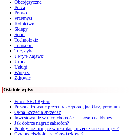
Obcojęzyczne
Praca
Prawo
Przemysł
Rolnictwo
Sklepy
Sport
Technologie
Transport
Turystyka
Ukryte Zajawki
Uroda
Usługi
Wnętrza
Zdrowie
Ostatnie wpisy
Firma SEO Bytom
Personalizowane prezenty korporacyjne klasy premium
Okna Szczecin sprzedaż
Inwestowanie w nieruchomości – sposób na biznes
Jak dobrze nagrać saksofon?
Punkty różnicujące w rekrutacji przedszkole co to jest?
Czy przedszkole jest obowiązkowe?