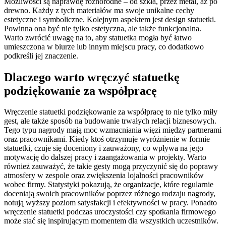
Możliwości są naprawdę różnorodne – od szkła, przez metal, aż po
drewno. Każdy z tych materiałów ma swoje unikalne cechy
estetyczne i symboliczne. Kolejnym aspektem jest design statuetki.
Powinna ona być nie tylko estetyczna, ale także funkcjonalna.
Warto zwrócić uwagę na to, aby statuetka mogła być łatwo
umieszczona w biurze lub innym miejscu pracy, co dodatkowo
podkreśli jej znaczenie.
Dlaczego warto wręczyć statuetkę
podziękowanie za współpracę
Wręczenie statuetki podziękowanie za współpracę to nie tylko miły
gest, ale także sposób na budowanie trwałych relacji biznesowych.
Tego typu nagrody mają moc wzmacniania więzi między partnerami
oraz pracownikami. Kiedy ktoś otrzymuje wyróżnienie w formie
statuetki, czuje się doceniony i zauważony, co wpływa na jego
motywację do dalszej pracy i zaangażowania w projekty. Warto
również zauważyć, że takie gesty mogą przyczynić się do poprawy
atmosfery w zespole oraz zwiększenia lojalności pracowników
wobec firmy. Statystyki pokazują, że organizacje, które regularnie
doceniają swoich pracowników poprzez różnego rodzaju nagrody,
notują wyższy poziom satysfakcji i efektywności w pracy. Ponadto
wręczenie statuetki podczas uroczystości czy spotkania firmowego
może stać się inspirującym momentem dla wszystkich uczestników.