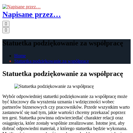
Skip
to
Napisane przez…
the
content
Primary
Menu
Statuetka podziękowanie za współpracę
Home
Statuetka podziękowanie za współpracę
Statuetka podziękowanie za współpracę
Wybór odpowiedniej statuetki podziękowanie za współpracę może
być kluczowy dla wyrażenia uznania i wdzięczności wobec
partnerów biznesowych czy pracowników. Przede wszystkim warto
zastanowić się nad tym, jakie wartości chcemy przekazać poprzez
ten gest. Statuetka powinna odzwierciedlać charakter relacji oraz
osiągnięcia, które zostały wspólnie zrealizowane. Istotne jest, aby
dobrać odpowiedni materiał, z którego statuetka będzie wykonana.