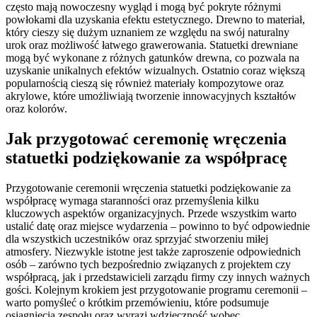
często mają nowoczesny wygląd i mogą być pokryte różnymi
powłokami dla uzyskania efektu estetycznego. Drewno to materiał,
który cieszy się dużym uznaniem ze względu na swój naturalny
urok oraz możliwość łatwego grawerowania. Statuetki drewniane
mogą być wykonane z różnych gatunków drewna, co pozwala na
uzyskanie unikalnych efektów wizualnych. Ostatnio coraz większą
popularnością cieszą się również materiały kompozytowe oraz
akrylowe, które umożliwiają tworzenie innowacyjnych kształtów
oraz kolorów.
Jak przygotować ceremonię wręczenia
statuetki podziękowanie za współpracę
Przygotowanie ceremonii wręczenia statuetki podziękowanie za
współpracę wymaga staranności oraz przemyślenia kilku
kluczowych aspektów organizacyjnych. Przede wszystkim warto
ustalić datę oraz miejsce wydarzenia – powinno to być odpowiednie
dla wszystkich uczestników oraz sprzyjać stworzeniu miłej
atmosfery. Niezwykle istotne jest także zaproszenie odpowiednich
osób – zarówno tych bezpośrednio związanych z projektem czy
współpracą, jak i przedstawicieli zarządu firmy czy innych ważnych
gości. Kolejnym krokiem jest przygotowanie programu ceremonii –
warto pomyśleć o krótkim przemówieniu, które podsumuje
osiągnięcia zespołu oraz wyrazi wdzięczność wobec