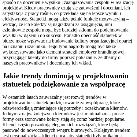
sposób na docenienie wysiłku i zaangażowania zespołu w realizację
projektów. Kiedy pracownicy czują się zauważeni i doceniani, ich
satysfakcja z pracy rośnie, co przekłada się na lepsze wyniki i
efektywność. Statuetki mogą także pełnić funkcję motywacyjną –
widząc, że ich koledzy są nagradzani za osiągnięcia, inni
członkowie zespołu mogą być bardziej skłonni do podejmowania
wysiłku w dążeniu do sukcesu. Ponadto obecność statuetek w
biurze może wpływać na budowanie kultury organizacyjnej opartej
na uznaniu i szacunku. Tego typu nagrody mogą być także
wykorzystywane jako element strategii employer brandingowej,
przyciągając talenty do firmy poprzez pokazanie, że dbamy o
naszych pracowników i doceniamy ich wkład.
Jakie trendy dominują w projektowaniu
statuetek podziękowanie za współpracę
W ostatnich latach zauważalny jest rozwój trendów w
projektowaniu statuetek podziękowanie za współpracę, które
odzwierciedlają zmieniające się potrzeby i oczekiwania klientów.
Jednym z najważniejszych kierunków jest minimalizm – proste
formy oraz stonowane kolory stają się coraz bardziej popularne.
Klienci często poszukują eleganckich rozwiązań, które będą
pasować do nowoczesnych wnętrz biurowych. Kolejnym trendem
jest personalizacja – klienci chcą, aby statuetki były unikalne i