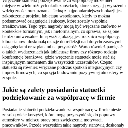
Wręczenie statuetki podziękowanie za współpracę może mieć
miejsce w wielu różnych okolicznościach, które sprzyjają wyrażeniu
wdzięczności oraz uznania. Jedną z najpopularniejszych okazji jest
zakończenie projektu lub etapu współpracy, kiedy to można
podsumować osiągnięcia i sukcesy, które zostały wspólnie
zrealizowane. Tego typu nagrody mogą być wręczane zarówno w
kontekście formalnym, jak i nieformalnym, co sprawia, że są one
bardzo uniwersalne. Inną ważną okazją jest rocznica współpracy,
która stanowi doskonałą okazję do refleksji nad dotychczasowymi
osiągnięciami oraz planami na przyszłość. Warto również pamiętać
o takich wydarzeniach jak jubileusze firmy czy różnego rodzaju
konferencje branżowe, gdzie wręczenie statuetek może stać się
inspirującym momentem dla wszystkich uczestników. Często
statuetki są również wręczane podczas spotkań integracyjnych czy
imprez firmowych, co sprzyja budowaniu pozytywnej atmosfery w
zespole.
Jakie są zalety posiadania statuetki
podziękowanie za współpracę w firmie
Posiadanie statuetki podziękowanie za współpracę w firmie niesie
ze sobą wiele korzyści, które mogą przyczynić się do poprawy
atmosfery w miejscu pracy oraz zwiększenia motywacji
pracowników. Przede wszystkim takie nagrody stanowią doskonały