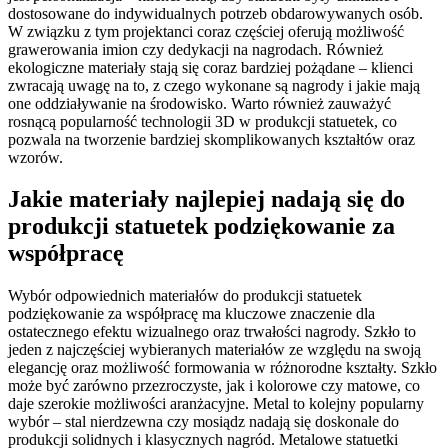
dostosowane do indywidualnych potrzeb obdarowywanych osób.
W związku z tym projektanci coraz częściej oferują możliwość
grawerowania imion czy dedykacji na nagrodach. Również
ekologiczne materiały stają się coraz bardziej pożądane – klienci
zwracają uwagę na to, z czego wykonane są nagrody i jakie mają
one oddziaływanie na środowisko. Warto również zauważyć
rosnącą popularność technologii 3D w produkcji statuetek, co
pozwala na tworzenie bardziej skomplikowanych kształtów oraz
wzorów.
Jakie materiały najlepiej nadają się do
produkcji statuetek podziękowanie za
współpracę
Wybór odpowiednich materiałów do produkcji statuetek
podziękowanie za współpracę ma kluczowe znaczenie dla
ostatecznego efektu wizualnego oraz trwałości nagrody. Szkło to
jeden z najczęściej wybieranych materiałów ze względu na swoją
elegancję oraz możliwość formowania w różnorodne kształty. Szkło
może być zarówno przezroczyste, jak i kolorowe czy matowe, co
daje szerokie możliwości aranżacyjne. Metal to kolejny popularny
wybór – stal nierdzewna czy mosiądz nadają się doskonale do
produkcji solidnych i klasycznych nagród. Metalowe statuetki