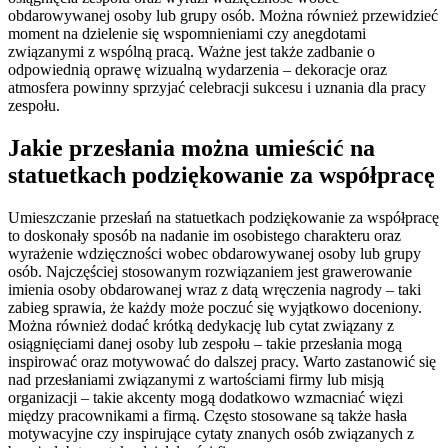
obdarowywanej osoby lub grupy osób. Można również przewidzieć
moment na dzielenie się wspomnieniami czy anegdotami
związanymi z wspólną pracą. Ważne jest także zadbanie o
odpowiednią oprawę wizualną wydarzenia – dekoracje oraz
atmosfera powinny sprzyjać celebracji sukcesu i uznania dla pracy
zespołu.
Jakie przesłania można umieścić na
statuetkach podziękowanie za współpracę
Umieszczanie przesłań na statuetkach podziękowanie za współpracę
to doskonały sposób na nadanie im osobistego charakteru oraz
wyrażenie wdzięczności wobec obdarowywanej osoby lub grupy
osób. Najczęściej stosowanym rozwiązaniem jest grawerowanie
imienia osoby obdarowanej wraz z datą wręczenia nagrody – taki
zabieg sprawia, że każdy może poczuć się wyjątkowo doceniony.
Można również dodać krótką dedykację lub cytat związany z
osiągnięciami danej osoby lub zespołu – takie przesłania mogą
inspirować oraz motywować do dalszej pracy. Warto zastanowić się
nad przesłaniami związanymi z wartościami firmy lub misją
organizacji – takie akcenty mogą dodatkowo wzmacniać więzi
między pracownikami a firmą. Często stosowane są także hasła
motywacyjne czy inspirujące cytaty znanych osób związanych z