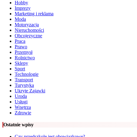
Hobby
Imprezy
Marketing i reklama
Moda
Motoryzacja
Nieruchomości
Obcojęzyczne
Praca
Prawo
Przemysł
Rolnictwo
Sklepy
Sport
Technologie
Transport
Turystyka
Ukryte Zajawki
Uroda
Usługi
Wnętrza
Zdrowie
Ostatnie wpisy
Czy przedszkole jest obowiązkowe?