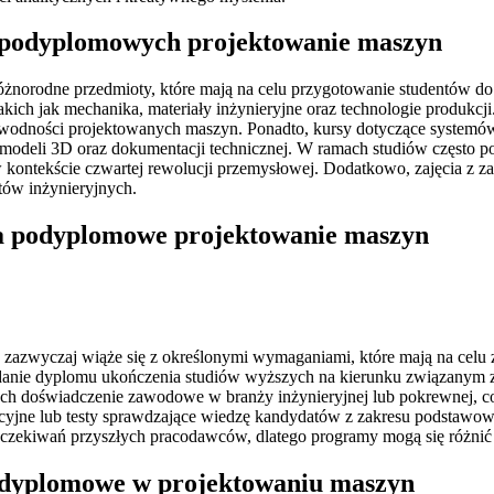
h podyplomowych projektowanie maszyn
óżnorodne przedmioty, które mają na celu przygotowanie studentów 
akich jak mechanika, materiały inżynieryjne oraz technologie produkc
iezawodności projektowanych maszyn. Ponadto, kursy dotyczące syst
modeli 3D oraz dokumentacji technicznej. W ramach studiów często p
 w kontekście czwartej rewolucji przemysłowej. Dodatkowo, zajęcia z z
tów inżynieryjnych.
ia podyplomowe projektowanie maszyn
 zazwyczaj wiąże się z określonymi wymaganiami, które mają na celu
anie dyplomu ukończenia studiów wyższych na kierunku związanym z 
 doświadczenie zawodowe w branży inżynieryjnej lub pokrewnej, co
jne lub testy sprawdzające wiedzę kandydatów z zakresu podstawowyc
oczekiwań przyszłych pracodawców, dlatego programy mogą się różnić
 podyplomowe w projektowaniu maszyn