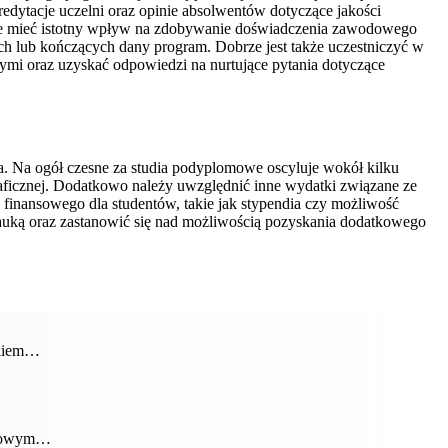
redytacje uczelni oraz opinie absolwentów dotyczące jakości
oże mieć istotny wpływ na zdobywanie doświadczenia zawodowego
ch lub kończących dany program. Dobrze jest także uczestniczyć w
mi oraz uzyskać odpowiedzi na nurtujące pytania dotyczące
a. Na ogół czesne za studia podyplomowe oscyluje wokół kilku
graficznej. Dodatkowo należy uwzględnić inne wydatki związane ze
 finansowego dla studentów, takie jak stypendia czy możliwość
nauką oraz zastanowić się nad możliwością pozyskania dodatkowego
okiem…
uczowym…