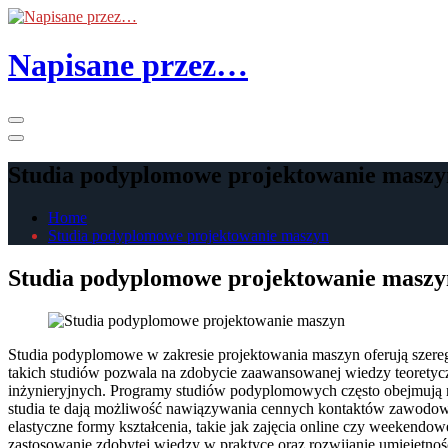
Skip
to
the
Napisane przez…
content
Primary
Menu
Studia podyplomowe projektowanie maszy
Home
Studia podyplomowe projektowanie maszyn
Studia podyplomowe projektowanie maszy
Studia podyplomowe w zakresie projektowania maszyn oferują szereg
takich studiów pozwala na zdobycie zaawansowanej wiedzy teoretycz
inżynieryjnych. Programy studiów podyplomowych często obejmują n
studia te dają możliwość nawiązywania cennych kontaktów zawodowy
elastyczne formy kształcenia, takie jak zajęcia online czy weekendow
zastosowanie zdobytej wiedzy w praktyce oraz rozwijanie umiejętnoś