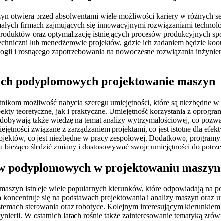
otwiera przed absolwentami wiele możliwości kariery w różnych sekt
ałych firmach zajmujących się innowacyjnymi rozwiązaniami technologi
roduktów oraz optymalizację istniejących procesów produkcyjnych spo
echniczni lub menedżerowie projektów, gdzie ich zadaniem będzie ko
gii i rosnącego zapotrzebowania na nowoczesne rozwiązania inżyniery
iach podyplomowych projektowanie maszyn
nikom możliwość nabycia szeregu umiejętności, które są niezbędne w
kty teoretyczne, jak i praktyczne. Umiejętność korzystania z oprog
zdobywają także wiedzę na temat analizy wytrzymałościowej, co pozwa
iejętności związane z zarządzaniem projektami, co jest istotne dla efe
projektów, co jest niezbędne w pracy zespołowej. Dodatkowo, program
a bieżąco śledzić zmiany i dostosowywać swoje umiejętności do potrze
diów podyplomowych w projektowaniu maszyn
yn istnieje wiele popularnych kierunków, które odpowiadają na potr
a koncentruje się na podstawach projektowania i analizy maszyn oraz u
stemach sterowania oraz robotyce. Kolejnym interesującym kierunkiem
ierii. W ostatnich latach rośnie także zainteresowanie tematyką zró