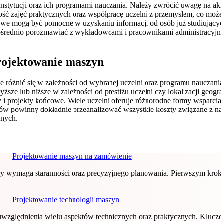
instytucji oraz ich programami nauczania. Należy zwrócić uwagę na ak
ość zajęć praktycznych oraz współpracę uczelni z przemysłem, co m
iowe mogą być pomocne w uzyskaniu informacji od osób już studiujący
ośrednio porozmawiać z wykładowcami i pracownikami administracyjny
projektowanie maszyn
 różnić się w zależności od wybranej uczelni oraz programu nauczani
yższe lub niższe w zależności od prestiżu uczelni czy lokalizacji geo
 i projekty końcowe. Wiele uczelni oferuje różnorodne formy wsparcia
tudiów powinny dokładnie przeanalizować wszystkie koszty związane z 
jnych.
Projektowanie maszyn na zamówienie
ry wymaga staranności oraz precyzyjnego planowania. Pierwszym kr
Projektowanie technologii maszyn
a uwzględnienia wielu aspektów technicznych oraz praktycznych. Kl