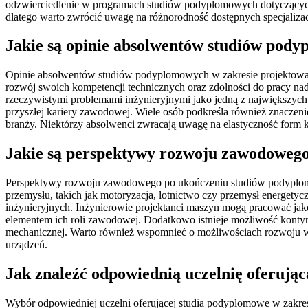
odzwierciedlenie w programach studiów podyplomowych dotyczących p
dlatego warto zwrócić uwagę na różnorodność dostępnych specjalizac
Jakie są opinie absolwentów studiów pod
Opinie absolwentów studiów podyplomowych w zakresie projektowani
rozwój swoich kompetencji technicznych oraz zdolności do pracy na
rzeczywistymi problemami inżynieryjnymi jako jedną z największych 
przyszłej kariery zawodowej. Wiele osób podkreśla również znaczen
branży. Niektórzy absolwenci zwracają uwagę na elastyczność form
Jakie są perspektywy rozwoju zawodoweg
Perspektywy rozwoju zawodowego po ukończeniu studiów podyplomowy
przemysłu, takich jak motoryzacja, lotnictwo czy przemysł energetyc
inżynieryjnych. Inżynierowie projektanci maszyn mogą pracować jak
elementem ich roli zawodowej. Dodatkowo istnieje możliwość kontyn
mechanicznej. Warto również wspomnieć o możliwościach rozwoju wła
urządzeń.
Jak znaleźć odpowiednią uczelnię oferują
Wybór odpowiedniej uczelni oferującej studia podyplomowe w zakre