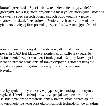
orach przemysłu. Specjaliści w tej dziedzinie mogą znaleźć
cznymi. Rola inżyniera projektanta maszyn jest niezwykle istotna w
czywa na specjalistach posiadających odpowiednią wiedzę i
ordynowanie działań zespołów inżynieryjnych oraz zapewnienie
jne coraz więcej firm poszukuje specjalistów z umiejętnościami
 nowoczesnym przemyśle. Przede wszystkim, studenci uczą się
ramowania CAD jest kluczowa, ponieważ umożliwia tworzenie
la im ocenić bezpieczeństwo i funkcjonalność projektowanych
ktywnego prowadzenia działań inżynieryjnych. Studenci uczą się
y często obejmują zagadnienia związane z innowacjami
b rynku.
zeby rynku pracy oraz rozwijające się technologie. Jednym z
rządzeń. Uczelnie oferują również specjalizacje związane z
 są studia związane z materiałoznawstwem, które pozwalają na
wnoważonego rozwoju oraz ekologicznych technologii, co znajduje