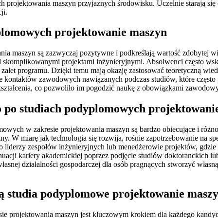
rojektowania maszyn przyjaznych środowisku. Uczelnie starają się d
ji.
yplomowych projektowanie maszyn
a maszyn są zazwyczaj pozytywne i podkreślają wartość zdobytej wi
d skomplikowanymi projektami inżynieryjnymi. Absolwenci często wska
zalet programu. Dzięki temu mają okazję zastosować teoretyczną wied
ie kontaktów zawodowych nawiązanych podczas studiów, które często p
 kształcenia, co pozwoliło im pogodzić naukę z obowiązkami zawodow
o po studiach podyplomowych projektowani
ch w zakresie projektowania maszyn są bardzo obiecujące i różnoro
zny. W miarę jak technologia się rozwija, rośnie zapotrzebowanie na 
o liderzy zespołów inżynieryjnych lub menedżerowie projektów, gdzie
uacji kariery akademickiej poprzez podjęcie studiów doktoranckich l
snej działalności gospodarczej dla osób pragnących stworzyć własną 
cą studia podyplomowe projektowanie masz
sie projektowania maszyn jest kluczowym krokiem dla każdego kandyd