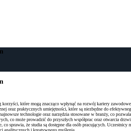
n
n
 korzyści, które mogą znacząco wpłynąć na rozwój kariery zawodowej 
nej oraz praktycznych umiejętności, które są niezbędne do efektywn
ajnowsze technologie oraz narzędzia stosowane w branży, co pozwala
ch, co może prowadzić do przyszłych współprac oraz otwarcia drzwi d
e, co sprawia, że studia są dostępne dla osób pracujących. Uczestnicy
ci analitycznych i kreatywnego myślenia.