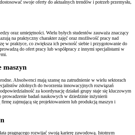
ostosować swoje oferty do aktualnych trendów i potrzeb przemysłu,
edzy oraz umiejętności. Wielu byłych studentów zauważa znaczący
zują na praktyczny charakter zajęć oraz możliwość pracy nad
zę w praktyce, co zwiększa ich pewność siebie i przygotowanie do
rowadzą do ofert pracy lub współpracy z innymi specjalistami w
ymi.
e maszyn
dne. Absolwenci mają szansę na zatrudnienie w wielu sektorach
specjalistów zdolnych do tworzenia innowacyjnych rozwiązań
 odpowiedzialność za koordynację działań grupy staje się kluczowym
ub prowadzenie badań naukowych w dziedzinie inżynierii
firmę zajmującą się projektowaniem lub produkcją maszyn i
yn
ata pragnącego rozwijać swoją karierę zawodową. Istotnym