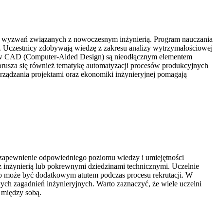
do wyzwań związanych z nowoczesnym inżynierią. Program nauczania
ji. Uczestnicy zdobywają wiedzę z zakresu analizy wytrzymałościowej
emów CAD (Computer-Aided Design) są nieodłącznym elementem
orusza się również tematykę automatyzacji procesów produkcyjnych
arządzania projektami oraz ekonomiki inżynieryjnej pomagają
 zapewnienie odpowiedniego poziomu wiedzy i umiejętności
inżynierią lub pokrewnymi dziedzinami technicznymi. Uczelnie
 może być dodatkowym atutem podczas procesu rekrutacji. W
h zagadnień inżynieryjnych. Warto zaznaczyć, że wiele uczelni
 między sobą.