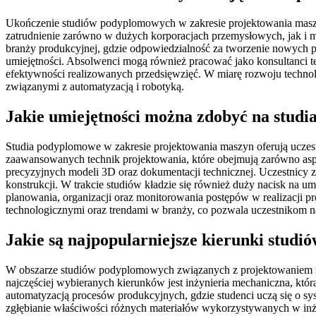
Ukończenie studiów podyplomowych w zakresie projektowania maszyn 
zatrudnienie zarówno w dużych korporacjach przemysłowych, jak i m
branży produkcyjnej, gdzie odpowiedzialność za tworzenie nowych p
umiejętności. Absolwenci mogą również pracować jako konsultanci t
efektywności realizowanych przedsięwzięć. W miarę rozwoju technolo
związanymi z automatyzacją i robotyką.
Jakie umiejętności można zdobyć na stud
Studia podyplomowe w zakresie projektowania maszyn oferują uczest
zaawansowanych technik projektowania, które obejmują zarówno aspe
precyzyjnych modeli 3D oraz dokumentacji technicznej. Uczestnicy 
konstrukcji. W trakcie studiów kładzie się również duży nacisk na um
planowania, organizacji oraz monitorowania postępów w realizacji 
technologicznymi oraz trendami w branży, co pozwala uczestnikom n
Jakie są najpopularniejsze kierunki stu
W obszarze studiów podyplomowych związanych z projektowaniem masz
najczęściej wybieranych kierunków jest inżynieria mechaniczna, któr
automatyzacją procesów produkcyjnych, gdzie studenci uczą się o sy
zgłębianie właściwości różnych materiałów wykorzystywanych w inżyn