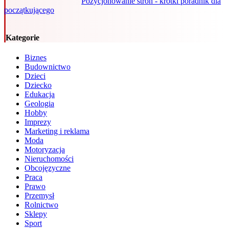
Pozycjonowanie stron - krótki poradnik dla
początkującego
Kategorie
Biznes
Budownictwo
Dzieci
Dziecko
Edukacja
Geologia
Hobby
Imprezy
Marketing i reklama
Moda
Motoryzacja
Nieruchomości
Obcojęzyczne
Praca
Prawo
Przemysł
Rolnictwo
Sklepy
Sport