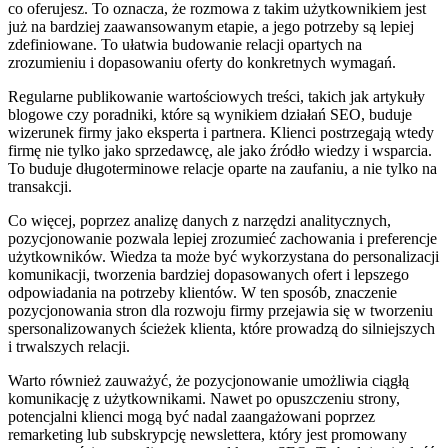
co oferujesz. To oznacza, że rozmowa z takim użytkownikiem jest
już na bardziej zaawansowanym etapie, a jego potrzeby są lepiej
zdefiniowane. To ułatwia budowanie relacji opartych na
zrozumieniu i dopasowaniu oferty do konkretnych wymagań.
Regularne publikowanie wartościowych treści, takich jak artykuły
blogowe czy poradniki, które są wynikiem działań SEO, buduje
wizerunek firmy jako eksperta i partnera. Klienci postrzegają wtedy
firmę nie tylko jako sprzedawcę, ale jako źródło wiedzy i wsparcia.
To buduje długoterminowe relacje oparte na zaufaniu, a nie tylko na
transakcji.
Co więcej, poprzez analizę danych z narzędzi analitycznych,
pozycjonowanie pozwala lepiej zrozumieć zachowania i preferencje
użytkowników. Wiedza ta może być wykorzystana do personalizacji
komunikacji, tworzenia bardziej dopasowanych ofert i lepszego
odpowiadania na potrzeby klientów. W ten sposób, znaczenie
pozycjonowania stron dla rozwoju firmy przejawia się w tworzeniu
spersonalizowanych ścieżek klienta, które prowadzą do silniejszych
i trwalszych relacji.
Warto również zauważyć, że pozycjonowanie umożliwia ciągłą
komunikację z użytkownikami. Nawet po opuszczeniu strony,
potencjalni klienci mogą być nadal zaangażowani poprzez
remarketing lub subskrypcję newslettera, który jest promowany