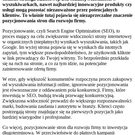
wyszukiwarkach, nawet najbardziej innowacyjne produkty czy
usługi mogą pozostać niezauważone przez potencjalnych
klientów. To właśnie tutaj pojawia się niezaprzeczalne znaczenie
pozycjonowania stron dla rozwoju firmy.
Pozycjonowanie, czyli Search Engine Optimization (SEO), to
proces mający na celu zwiększenie widoczności strony internetowej
w organicznych (niepłatnych) wynikach wyszukiwania, takich jak
Google. Im wyżej strona pojawia się w wynikach dla istotnych
zapytań, tym większe prawdopodobieństwo, że użytkownik kliknie
w link prowadzący do Twojej witryny. To bezpośrednio przekłada
się na ruch na stronie, a co za tym idzie, na potencjalne
zainteresowanie ofertą firmy.
W erze, gdy większość konsumentów rozpoczyna proces zakupowy
od wyszukiwania informacji online, ignorowanie pozycjonowania
jest równoznaczne z oddawaniem pola konkurencji. Firmy, które
inwestują w SEO, budują trwałą przewagę konkurencyjną.
Zwiększona widoczność prowadzi do większego rozpoznawalności
marki, budowania zaufania i autorytetu w branży. Klienci często
postrzegają strony znajdujące się na pierwszych pozycjach jako
bardziej wiarygodne i profesjonalne.
Co więcej, pozycjonowanie stron dla rozwoju firmy to inwestycja
długoterminowa. W przeciwieństwie do płatnych kampanii