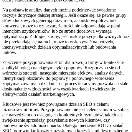
Na podstawie analizy danych można podejmować świadome
decyzje dotyczące dalszej strategii. Jeśli okaże się, że pewne grupy
słów kluczowych generują duży ruch, ale niski współczynnik
konwersji, może to oznaczać, że treści nie odpowiadają w pełni
intencjom użytkowników, lub że strona docelowa wymaga
optymalizacji. Z drugiej strony, jeśli niskie pozycje dla ważnych fraz
nie przekładają się na ruch, może to wskazywać na potrzebę
intensywniejszych działań optymalizacyjnych lub budowania
linków.
Znaczenie pozycjonowania stron dla rozwoju firmy w kontekście
analityki polega na ciągłym cyklu poprawy. Rozpoczyna się od
wdrożenia strategii, następnie mierzenia efektów, analizy danych,
identyfikacji obszarów do poprawy i ponownego wdrożenia
zoptymalizowanych działań. Ten proces iteracyjny pozwala na stałe
doskonalenie widoczności w wyszukiwarkach i zwiększanie
efektywności działań marketingowych.
Kluczowe jest również powiązanie działań SEO z celami
biznesowymi firmy. Pozycjonowanie nie jest celem samym w sobie,
ale narzędziem do osiągnięcia konkretnych rezultatów, takich jak
zwiększenie sprzedaży, pozyskanie nowych klientów, czy
budowanie świadomości marki. Dlatego mierzenie ROI z działań
SEO, porównując koszty z uzyskanych korzyściami, jest niezbędne