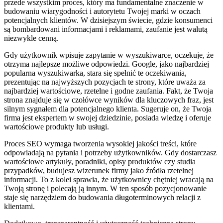
przede wszystkim proces, który ma fundamentalne znaczenie w
budowaniu wiarygodności i autorytetu Twojej marki w oczach
potencjalnych klientów. W dzisiejszym świecie, gdzie konsumenci
są bombardowani informacjami i reklamami, zaufanie jest walutą
niezwykle cenną.
Gdy użytkownik wpisuje zapytanie w wyszukiwarce, oczekuje, że
otrzyma najlepsze możliwe odpowiedzi. Google, jako najbardziej
popularna wyszukiwarka, stara się spełnić te oczekiwania,
prezentując na najwyższych pozycjach te strony, które uważa za
najbardziej wartościowe, rzetelne i godne zaufania. Fakt, że Twoja
strona znajduje się w czołówce wyników dla kluczowych fraz, jest
silnym sygnałem dla potencjalnego klienta. Sugeruje on, że Twoja
firma jest ekspertem w swojej dziedzinie, posiada wiedzę i oferuje
wartościowe produkty lub usługi.
Proces SEO wymaga tworzenia wysokiej jakości treści, które
odpowiadają na pytania i potrzeby użytkowników. Gdy dostarczasz
wartościowe artykuły, poradniki, opisy produktów czy studia
przypadków, budujesz wizerunek firmy jako źródła rzetelnej
informacji. To z kolei sprawia, że użytkownicy chętniej wracają na
Twoją stronę i polecają ją innym. W ten sposób pozycjonowanie
staje się narzędziem do budowania długoterminowych relacji z
klientami.