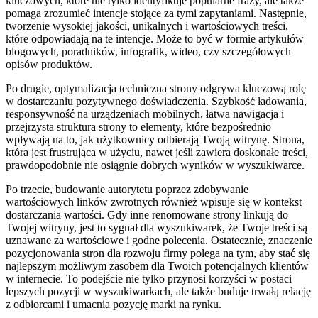
kluczowych, które nie tylko identyfikuje popularne frazy, ale także
pomaga zrozumieć intencje stojące za tymi zapytaniami. Następnie,
tworzenie wysokiej jakości, unikalnych i wartościowych treści,
które odpowiadają na te intencje. Może to być w formie artykułów
blogowych, poradników, infografik, wideo, czy szczegółowych
opisów produktów.
Po drugie, optymalizacja techniczna strony odgrywa kluczową rolę
w dostarczaniu pozytywnego doświadczenia. Szybkość ładowania,
responsywność na urządzeniach mobilnych, łatwa nawigacja i
przejrzysta struktura strony to elementy, które bezpośrednio
wpływają na to, jak użytkownicy odbierają Twoją witrynę. Strona,
która jest frustrująca w użyciu, nawet jeśli zawiera doskonałe treści,
prawdopodobnie nie osiągnie dobrych wyników w wyszukiwarce.
Po trzecie, budowanie autorytetu poprzez zdobywanie
wartościowych linków zwrotnych również wpisuje się w kontekst
dostarczania wartości. Gdy inne renomowane strony linkują do
Twojej witryny, jest to sygnał dla wyszukiwarek, że Twoje treści są
uznawane za wartościowe i godne polecenia. Ostatecznie, znaczenie
pozycjonowania stron dla rozwoju firmy polega na tym, aby stać się
najlepszym możliwym zasobem dla Twoich potencjalnych klientów
w internecie. To podejście nie tylko przynosi korzyści w postaci
lepszych pozycji w wyszukiwarkach, ale także buduje trwałą relację
z odbiorcami i umacnia pozycję marki na rynku.