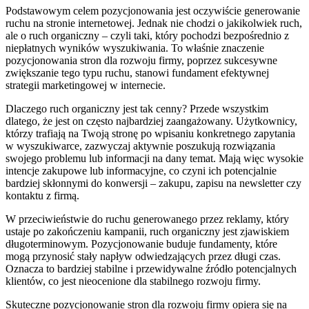
Podstawowym celem pozycjonowania jest oczywiście generowanie
ruchu na stronie internetowej. Jednak nie chodzi o jakikolwiek ruch,
ale o ruch organiczny – czyli taki, który pochodzi bezpośrednio z
niepłatnych wyników wyszukiwania. To właśnie znaczenie
pozycjonowania stron dla rozwoju firmy, poprzez sukcesywne
zwiększanie tego typu ruchu, stanowi fundament efektywnej
strategii marketingowej w internecie.
Dlaczego ruch organiczny jest tak cenny? Przede wszystkim
dlatego, że jest on często najbardziej zaangażowany. Użytkownicy,
którzy trafiają na Twoją stronę po wpisaniu konkretnego zapytania
w wyszukiwarce, zazwyczaj aktywnie poszukują rozwiązania
swojego problemu lub informacji na dany temat. Mają więc wysokie
intencje zakupowe lub informacyjne, co czyni ich potencjalnie
bardziej skłonnymi do konwersji – zakupu, zapisu na newsletter czy
kontaktu z firmą.
W przeciwieństwie do ruchu generowanego przez reklamy, który
ustaje po zakończeniu kampanii, ruch organiczny jest zjawiskiem
długoterminowym. Pozycjonowanie buduje fundamenty, które
mogą przynosić stały napływ odwiedzających przez długi czas.
Oznacza to bardziej stabilne i przewidywalne źródło potencjalnych
klientów, co jest nieocenione dla stabilnego rozwoju firmy.
Skuteczne pozycjonowanie stron dla rozwoju firmy opiera się na