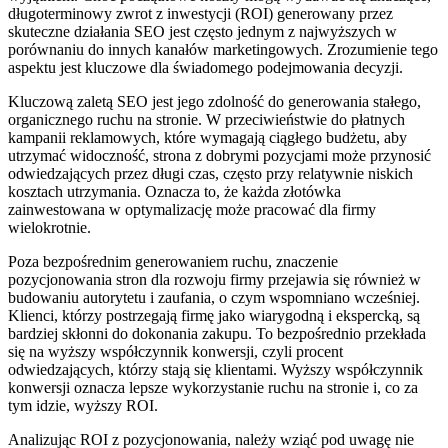
długoterminowy zwrot z inwestycji (ROI) generowany przez
skuteczne działania SEO jest często jednym z najwyższych w
porównaniu do innych kanałów marketingowych. Zrozumienie tego
aspektu jest kluczowe dla świadomego podejmowania decyzji.
Kluczową zaletą SEO jest jego zdolność do generowania stałego,
organicznego ruchu na stronie. W przeciwieństwie do płatnych
kampanii reklamowych, które wymagają ciągłego budżetu, aby
utrzymać widoczność, strona z dobrymi pozycjami może przynosić
odwiedzających przez długi czas, często przy relatywnie niskich
kosztach utrzymania. Oznacza to, że każda złotówka
zainwestowana w optymalizację może pracować dla firmy
wielokrotnie.
Poza bezpośrednim generowaniem ruchu, znaczenie
pozycjonowania stron dla rozwoju firmy przejawia się również w
budowaniu autorytetu i zaufania, o czym wspomniano wcześniej.
Klienci, którzy postrzegają firmę jako wiarygodną i ekspercką, są
bardziej skłonni do dokonania zakupu. To bezpośrednio przekłada
się na wyższy współczynnik konwersji, czyli procent
odwiedzających, którzy stają się klientami. Wyższy współczynnik
konwersji oznacza lepsze wykorzystanie ruchu na stronie i, co za
tym idzie, wyższy ROI.
Analizując ROI z pozycjonowania, należy wziąć pod uwagę nie