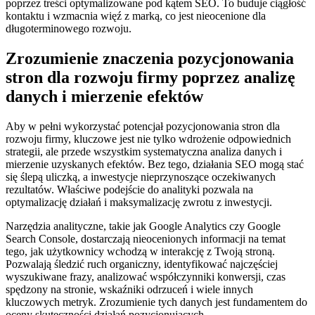
poprzez treści optymalizowane pod kątem SEO. To buduje ciągłość
kontaktu i wzmacnia więź z marką, co jest nieocenione dla
długoterminowego rozwoju.
Zrozumienie znaczenia pozycjonowania
stron dla rozwoju firmy poprzez analizę
danych i mierzenie efektów
Aby w pełni wykorzystać potencjał pozycjonowania stron dla
rozwoju firmy, kluczowe jest nie tylko wdrożenie odpowiednich
strategii, ale przede wszystkim systematyczna analiza danych i
mierzenie uzyskanych efektów. Bez tego, działania SEO mogą stać
się ślepą uliczką, a inwestycje nieprzynoszące oczekiwanych
rezultatów. Właściwe podejście do analityki pozwala na
optymalizację działań i maksymalizację zwrotu z inwestycji.
Narzędzia analityczne, takie jak Google Analytics czy Google
Search Console, dostarczają nieocenionych informacji na temat
tego, jak użytkownicy wchodzą w interakcję z Twoją stroną.
Pozwalają śledzić ruch organiczny, identyfikować najczęściej
wyszukiwane frazy, analizować współczynniki konwersji, czas
spędzony na stronie, wskaźniki odrzuceń i wiele innych
kluczowych metryk. Zrozumienie tych danych jest fundamentem do
oceny skuteczności działań pozycjonujących.