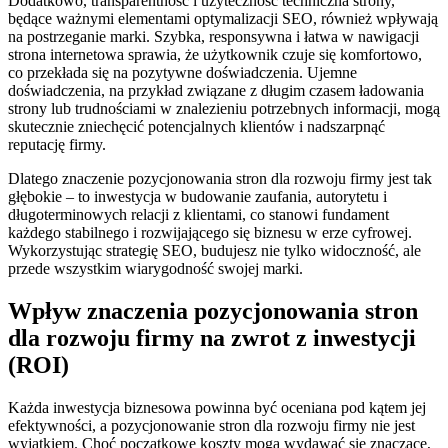
Dodatkowo, transparentność i użyteczność techniczna strony,
będące ważnymi elementami optymalizacji SEO, również wpływają
na postrzeganie marki. Szybka, responsywna i łatwa w nawigacji
strona internetowa sprawia, że użytkownik czuje się komfortowo,
co przekłada się na pozytywne doświadczenia. Ujemne
doświadczenia, na przykład związane z długim czasem ładowania
strony lub trudnościami w znalezieniu potrzebnych informacji, mogą
skutecznie zniechęcić potencjalnych klientów i nadszarpnąć
reputację firmy.
Dlatego znaczenie pozycjonowania stron dla rozwoju firmy jest tak
głębokie – to inwestycja w budowanie zaufania, autorytetu i
długoterminowych relacji z klientami, co stanowi fundament
każdego stabilnego i rozwijającego się biznesu w erze cyfrowej.
Wykorzystując strategię SEO, budujesz nie tylko widoczność, ale
przede wszystkim wiarygodność swojej marki.
Wpływ znaczenia pozycjonowania stron
dla rozwoju firmy na zwrot z inwestycji
(ROI)
Każda inwestycja biznesowa powinna być oceniana pod kątem jej
efektywności, a pozycjonowanie stron dla rozwoju firmy nie jest
wyjątkiem. Choć początkowe koszty mogą wydawać się znaczące,