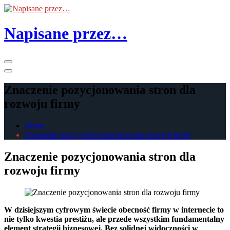
Skip
to
the
Napisane przez…
content
Primary
Menu
Znaczenie pozycjonowania stron dla
rozwoju firmy
Home
Znaczenie pozycjonowania stron dla rozwoju firmy
Znaczenie pozycjonowania stron dla
rozwoju firmy
W dzisiejszym cyfrowym świecie obecność firmy w internecie to
nie tylko kwestia prestiżu, ale przede wszystkim fundamentalny
element strategii biznesowej. Bez solidnej widoczności w