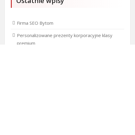
Ostatnie wpisy
Firma SEO Bytom
Personalizowane prezenty korporacyjne klasy
premium
Okna Szczecin sprzedaż
Inwestowanie w nieruchomości – sposób na biznes
Jak dobrze nagrać saksofon?
Punkty różnicujące w rekrutacji przedszkole co to
jest?
Czy przedszkole jest obowiązkowe?
Kto może ubiegać się o patent?