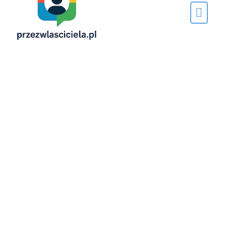
Napisane
przez…