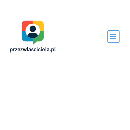
Napisane
przez…