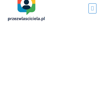
Napisane
przez…