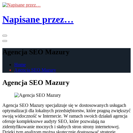
Skip
to
the
Napisane przez…
content
Primary
Menu
Agencja SEO Mazury
Home
Agencja SEO Mazury
Agencja SEO Mazury
Agencja SEO Mazury specjalizuje się w dostosowanych usługach
optymalizacji dla lokalnych przedsiębiorstw, które pragną zwiększyć
swoją widoczność w Internecie. W ramach swoich działań agencja
oferuje kompleksowe audyty SEO, które pozwalają na
zidentyfikowanie mocnych i słabych stron strony internetowej.
Dzięki tym analizom można skutecznie dostosować strategię