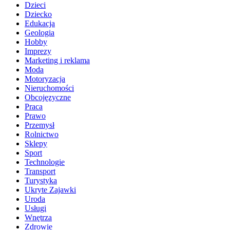
Dzieci
Dziecko
Edukacja
Geologia
Hobby
Imprezy
Marketing i reklama
Moda
Motoryzacja
Nieruchomości
Obcojęzyczne
Praca
Prawo
Przemysł
Rolnictwo
Sklepy
Sport
Technologie
Transport
Turystyka
Ukryte Zajawki
Uroda
Usługi
Wnętrza
Zdrowie