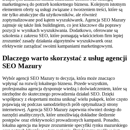
marketingową do potrzeb konkretnego biznesu. Kolejnym istotnym
elementem oferty są usługi związane z tworzeniem treści, które są
nie tylko atrakcyjne dla użytkowników, ale również
zoptymalizowane pod kątem wyszukiwarek. Agencja SEO Mazury
zajmuje się także link buildingiem, co jest kluczowe dla poprawy
pozycji w wynikach wyszukiwania. Dodatkowo, oferowane są
szkolenia z zakresu SEO, które pomagają właścicielom firm lepiej
zrozumieć zasady działania algorytmów wyszukiwarek oraz
efektywnie zarządzać swoimi kampaniami marketingowymi.
Dlaczego warto skorzystać z usług agencji
SEO Mazury
Wybór agencji SEO Mazury to decyzja, która może znacząco
wpłynąć na rozwój lokalnego biznesu. Przede wszystkim,
profesjonalna agencja dysponuje wiedzą i doświadczeniem, które są
niezbędne do skutecznego prowadzenia działań SEO. Dzięki
współpracy z ekspertami można uniknąć wielu pułapek, które często
pojawiają się podczas samodzielnych prób optymalizacji strony
internetowej. Agencja SEO Mazury zapewnia również dostęp do
narzędzi analitycznych, które umożliwiają dokładne śledzenie
postępów oraz efektywności prowadzonych kampanii. Ponadto,
lokalna agencja ma lepsze zrozumienie specyfiki rynku mazurskiego