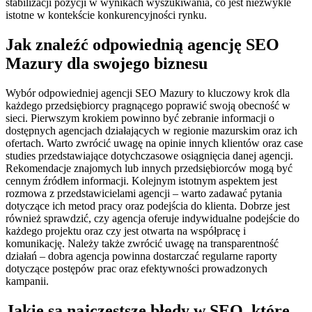
stabilizacji pozycji w wynikach wyszukiwania, co jest niezwykle
istotne w kontekście konkurencyjności rynku.
Jak znaleźć odpowiednią agencję SEO
Mazury dla swojego biznesu
Wybór odpowiedniej agencji SEO Mazury to kluczowy krok dla
każdego przedsiębiorcy pragnącego poprawić swoją obecność w
sieci. Pierwszym krokiem powinno być zebranie informacji o
dostępnych agencjach działających w regionie mazurskim oraz ich
ofertach. Warto zwrócić uwagę na opinie innych klientów oraz case
studies przedstawiające dotychczasowe osiągnięcia danej agencji.
Rekomendacje znajomych lub innych przedsiębiorców mogą być
cennym źródłem informacji. Kolejnym istotnym aspektem jest
rozmowa z przedstawicielami agencji – warto zadawać pytania
dotyczące ich metod pracy oraz podejścia do klienta. Dobrze jest
również sprawdzić, czy agencja oferuje indywidualne podejście do
każdego projektu oraz czy jest otwarta na współpracę i
komunikację. Należy także zwrócić uwagę na transparentność
działań – dobra agencja powinna dostarczać regularne raporty
dotyczące postępów prac oraz efektywności prowadzonych
kampanii.
Jakie są najczęstsze błędy w SEO, które