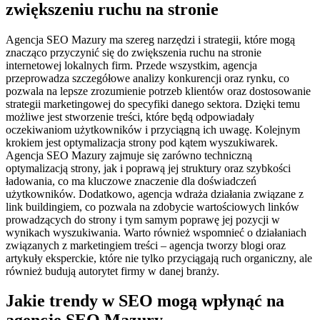
zwiększeniu ruchu na stronie
Agencja SEO Mazury ma szereg narzędzi i strategii, które mogą
znacząco przyczynić się do zwiększenia ruchu na stronie
internetowej lokalnych firm. Przede wszystkim, agencja
przeprowadza szczegółowe analizy konkurencji oraz rynku, co
pozwala na lepsze zrozumienie potrzeb klientów oraz dostosowanie
strategii marketingowej do specyfiki danego sektora. Dzięki temu
możliwe jest stworzenie treści, które będą odpowiadały
oczekiwaniom użytkowników i przyciągną ich uwagę. Kolejnym
krokiem jest optymalizacja strony pod kątem wyszukiwarek.
Agencja SEO Mazury zajmuje się zarówno techniczną
optymalizacją strony, jak i poprawą jej struktury oraz szybkości
ładowania, co ma kluczowe znaczenie dla doświadczeń
użytkowników. Dodatkowo, agencja wdraża działania związane z
link buildingiem, co pozwala na zdobycie wartościowych linków
prowadzących do strony i tym samym poprawę jej pozycji w
wynikach wyszukiwania. Warto również wspomnieć o działaniach
związanych z marketingiem treści – agencja tworzy blogi oraz
artykuły eksperckie, które nie tylko przyciągają ruch organiczny, ale
również budują autorytet firmy w danej branży.
Jakie trendy w SEO mogą wpłynąć na