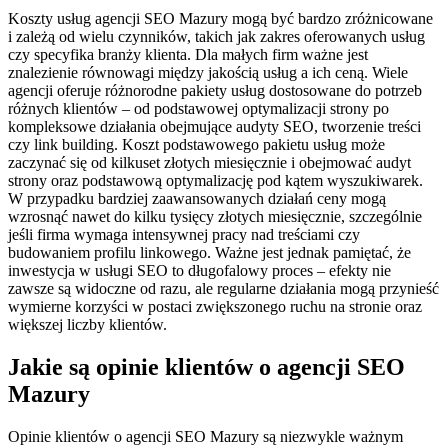
Koszty usług agencji SEO Mazury mogą być bardzo zróżnicowane
i zależą od wielu czynników, takich jak zakres oferowanych usług
czy specyfika branży klienta. Dla małych firm ważne jest
znalezienie równowagi między jakością usług a ich ceną. Wiele
agencji oferuje różnorodne pakiety usług dostosowane do potrzeb
różnych klientów – od podstawowej optymalizacji strony po
kompleksowe działania obejmujące audyty SEO, tworzenie treści
czy link building. Koszt podstawowego pakietu usług może
zaczynać się od kilkuset złotych miesięcznie i obejmować audyt
strony oraz podstawową optymalizację pod kątem wyszukiwarek.
W przypadku bardziej zaawansowanych działań ceny mogą
wzrosnąć nawet do kilku tysięcy złotych miesięcznie, szczególnie
jeśli firma wymaga intensywnej pracy nad treściami czy
budowaniem profilu linkowego. Ważne jest jednak pamiętać, że
inwestycja w usługi SEO to długofalowy proces – efekty nie
zawsze są widoczne od razu, ale regularne działania mogą przynieść
wymierne korzyści w postaci zwiększonego ruchu na stronie oraz
większej liczby klientów.
Jakie są opinie klientów o agencji SEO
Mazury
Opinie klientów o agencji SEO Mazury są niezwykle ważnym