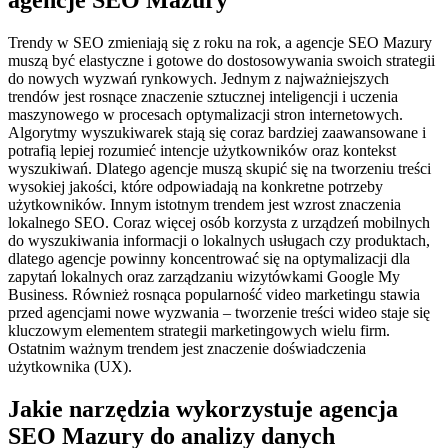
agencje SEO Mazury
Trendy w SEO zmieniają się z roku na rok, a agencje SEO Mazury
muszą być elastyczne i gotowe do dostosowywania swoich strategii
do nowych wyzwań rynkowych. Jednym z najważniejszych
trendów jest rosnące znaczenie sztucznej inteligencji i uczenia
maszynowego w procesach optymalizacji stron internetowych.
Algorytmy wyszukiwarek stają się coraz bardziej zaawansowane i
potrafią lepiej rozumieć intencje użytkowników oraz kontekst
wyszukiwań. Dlatego agencje muszą skupić się na tworzeniu treści
wysokiej jakości, które odpowiadają na konkretne potrzeby
użytkowników. Innym istotnym trendem jest wzrost znaczenia
lokalnego SEO. Coraz więcej osób korzysta z urządzeń mobilnych
do wyszukiwania informacji o lokalnych usługach czy produktach,
dlatego agencje powinny koncentrować się na optymalizacji dla
zapytań lokalnych oraz zarządzaniu wizytówkami Google My
Business. Również rosnąca popularność video marketingu stawia
przed agencjami nowe wyzwania – tworzenie treści wideo staje się
kluczowym elementem strategii marketingowych wielu firm.
Ostatnim ważnym trendem jest znaczenie doświadczenia
użytkownika (UX).
Jakie narzędzia wykorzystuje agencja
SEO Mazury do analizy danych