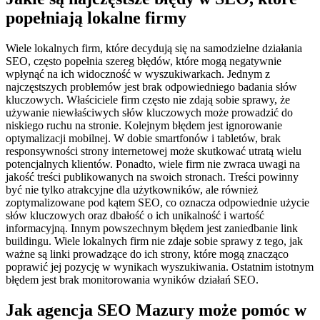
popełniają lokalne firmy
Wiele lokalnych firm, które decydują się na samodzielne działania
SEO, często popełnia szereg błędów, które mogą negatywnie
wpłynąć na ich widoczność w wyszukiwarkach. Jednym z
najczęstszych problemów jest brak odpowiedniego badania słów
kluczowych. Właściciele firm często nie zdają sobie sprawy, że
używanie niewłaściwych słów kluczowych może prowadzić do
niskiego ruchu na stronie. Kolejnym błędem jest ignorowanie
optymalizacji mobilnej. W dobie smartfonów i tabletów, brak
responsywności strony internetowej może skutkować utratą wielu
potencjalnych klientów. Ponadto, wiele firm nie zwraca uwagi na
jakość treści publikowanych na swoich stronach. Treści powinny
być nie tylko atrakcyjne dla użytkowników, ale również
zoptymalizowane pod kątem SEO, co oznacza odpowiednie użycie
słów kluczowych oraz dbałość o ich unikalność i wartość
informacyjną. Innym powszechnym błędem jest zaniedbanie link
buildingu. Wiele lokalnych firm nie zdaje sobie sprawy z tego, jak
ważne są linki prowadzące do ich strony, które mogą znacząco
poprawić jej pozycję w wynikach wyszukiwania. Ostatnim istotnym
błędem jest brak monitorowania wyników działań SEO.
Jak agencja SEO Mazury może pomóc w