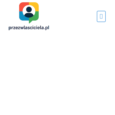
Napisane
przez…