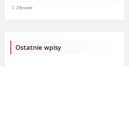
Zdrowie
Ostatnie wpisy
Firma SEO Bytom
Personalizowane prezenty korporacyjne klasy
premium
Okna Szczecin sprzedaż
Inwestowanie w nieruchomości – sposób na biznes
Jak dobrze nagrać saksofon?