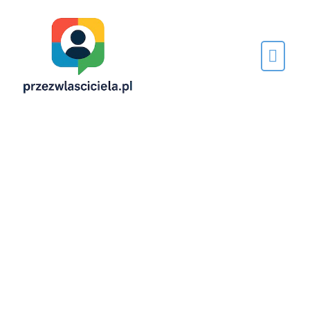
Napisane
przez…