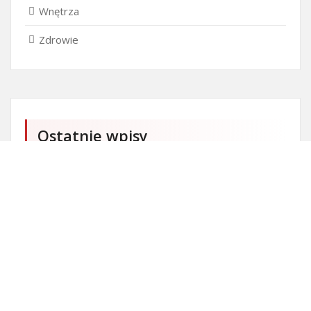
Wnętrza
Zdrowie
Ostatnie wpisy
Czy przedszkole jest obowiązkowe?
Kto może ubiegać się o patent?
Patent na ile lat?
Części silnikowe do aut koreańskich
Ile kostki brukowej o grubości 6 cm zmieści się na