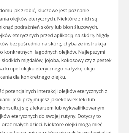
omu jak zrobić, kluczowe jest poznanie
ia olejków eterycznych. Niektóre z nich są
niknąć podrażnień skóry lub błon śluzowych.
jków eterycznych przed aplikacją na skórę. Nigdy
ków bezpośrednio na skórę, chyba że instrukcja
to konkretnych, łagodnych olejków. Najlepszymi
ze słodkich migdałów, jojoba, kokosowy czy z pestek
a kropel olejku eterycznego na łyżkę oleju
cenia dla konkretnego olejku.
potencjalnych interakcji olejków eterycznych z
ami. Jeśli przyjmujesz jakiekolwiek leki lub
skonsultuj się z lekarzem lub wykwalifikowanym
ów eterycznych do swojej rutyny. Dotyczy to
ą oraz małych dzieci. Niektóre olejki mogą mieć
 ich zastosowaniu na skórę nie należy wystawiać jej