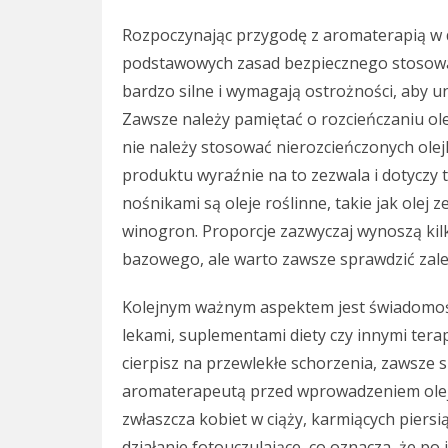
Rozpoczynając przygodę z aromaterapią w d
podstawowych zasad bezpiecznego stosowan
bardzo silne i wymagają ostrożności, aby u
Zawsze należy pamiętać o rozcieńczaniu ole
nie należy stosować nierozcieńczonych olej
produktu wyraźnie na to zezwala i dotyczy 
nośnikami są oleje roślinne, takie jak olej 
winogron. Proporcje zazwyczaj wynoszą kilk
bazowego, ale warto zawsze sprawdzić zale
Kolejnym ważnym aspektem jest świadomość 
lekami, suplementami diety czy innymi terapi
cierpisz na przewlekłe schorzenia, zawsze 
aromaterapeutą przed wprowadzeniem olejk
zwłaszcza kobiet w ciąży, karmiących piersi
działanie fotouczulające, co oznacza, że po