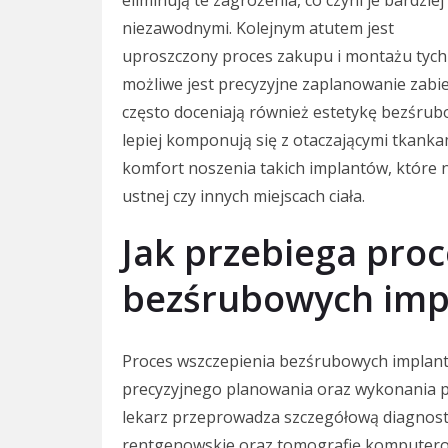
eliminują te zagrożenia, co czyni je bardziej
niezawodnymi. Kolejnym atutem jest
uproszczony proces zakupu i montażu tyc
możliwe jest precyzyjne zaplanowanie zabi
często doceniają również estetykę bezśrubo
lepiej komponują się z otaczającymi tkank
komfort noszenia takich implantów, które 
ustnej czy innych miejscach ciała.
Jak przebiega pro
bezśrubowych imp
Proces wszczepienia bezśrubowych impla
precyzyjnego planowania oraz wykonania p
lekarz przeprowadza szczegółową diagnost
rentgenowskie oraz tomografię komputerow