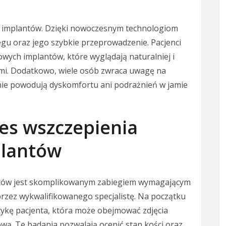
h implantów. Dzięki nowoczesnym technologiom
egu oraz jego szybkie przeprowadzenie. Pacjenci
wych implantów, które wyglądają naturalniej i
ami. Dodatkowo, wiele osób zwraca uwagę na
nie powodują dyskomfortu ani podrażnień w jamie
ces wszczepienia
lantów
ntów jest skomplikowanym zabiegiem wymagającym
rzez wykwalifikowanego specjalistę. Na początku
ykę pacjenta, która może obejmować zdjęcia
ą. Te badania pozwalają ocenić stan kości oraz