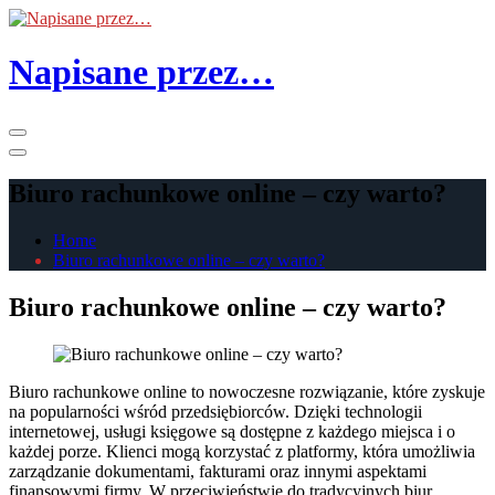
Skip
to
the
Napisane przez…
content
Primary
Menu
Biuro rachunkowe online – czy warto?
Home
Biuro rachunkowe online – czy warto?
Biuro rachunkowe online – czy warto?
Biuro rachunkowe online to nowoczesne rozwiązanie, które zyskuje
na popularności wśród przedsiębiorców. Dzięki technologii
internetowej, usługi księgowe są dostępne z każdego miejsca i o
każdej porze. Klienci mogą korzystać z platformy, która umożliwia
zarządzanie dokumentami, fakturami oraz innymi aspektami
finansowymi firmy. W przeciwieństwie do tradycyjnych biur