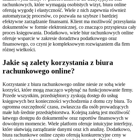
rachunkowych, które wymagają osobistych wizyt, biura online
oferują wygodę i elastyczność. Wiele z nich zapewnia również
automatyzację procesów, co pozwala na szybsze i bardziej
efektywne zarządzanie finansami. Klient ma możliwość przesyłania
dokumentów w formie elektronicznej, co znacząco przyspiesza cały
proces księgowania. Dodatkowo, wiele biur rachunkowych online
oferuje wsparcie w zakresie doradztwa podatkowego oraz
finansowego, co czyni je kompleksowym rozwiązaniem dla firm
różnej wielkości.
Jakie są zalety korzystania z biura
rachunkowego online?
Korzystanie z biura rachunkowego online niesie ze sobą wiele
korzyści, które mogą znacząco wpłynąć na funkcjonowanie firmy.
Przede wszystkim, przedsiębiorcy zyskują dostęp do usług
księgowych bez konieczności wychodzenia z domu czy biura. To
ogromna oszczędność czasu, zwłaszcza dla osób prowadzących
małe lub średnie przedsiębiorstwa. Kolejną zaletą jest możliwość
łatwego dostępu do dokumentów oraz raportów finansowych w
dowolnym momencie. Wiele platform oferuje intuicyjne interfejsy,
które ułatwiają zarządzanie danymi oraz ich analizę. Dodatkowo,
biura rachunkowe online często oferują konkurencyjne ceny w