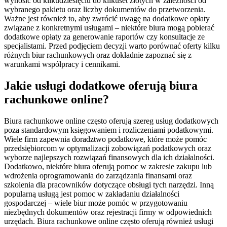
wynosić od kilkudziesięciu do kilkuset złotych w zależności od
wybranego pakietu oraz liczby dokumentów do przetworzenia.
Ważne jest również to, aby zwrócić uwagę na dodatkowe opłaty
związane z konkretnymi usługami – niektóre biura mogą pobierać
dodatkowe opłaty za generowanie raportów czy konsultacje ze
specjalistami. Przed podjęciem decyzji warto porównać oferty kilku
różnych biur rachunkowych oraz dokładnie zapoznać się z
warunkami współpracy i cennikami.
Jakie usługi dodatkowe oferują biura
rachunkowe online?
Biura rachunkowe online często oferują szereg usług dodatkowych
poza standardowym księgowaniem i rozliczeniami podatkowymi.
Wiele firm zapewnia doradztwo podatkowe, które może pomóc
przedsiębiorcom w optymalizacji zobowiązań podatkowych oraz
wyborze najlepszych rozwiązań finansowych dla ich działalności.
Dodatkowo, niektóre biura oferują pomoc w zakresie zakupu lub
wdrożenia oprogramowania do zarządzania finansami oraz
szkolenia dla pracowników dotyczące obsługi tych narzędzi. Inną
popularną usługą jest pomoc w zakładaniu działalności
gospodarczej – wiele biur może pomóc w przygotowaniu
niezbędnych dokumentów oraz rejestracji firmy w odpowiednich
urzędach. Biura rachunkowe online często oferują również usługi