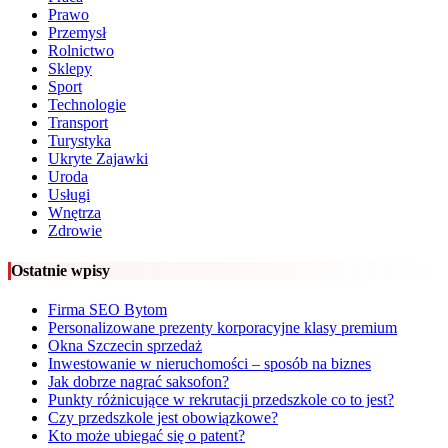
Prawo
Przemysł
Rolnictwo
Sklepy
Sport
Technologie
Transport
Turystyka
Ukryte Zajawki
Uroda
Usługi
Wnętrza
Zdrowie
Ostatnie wpisy
Firma SEO Bytom
Personalizowane prezenty korporacyjne klasy premium
Okna Szczecin sprzedaż
Inwestowanie w nieruchomości – sposób na biznes
Jak dobrze nagrać saksofon?
Punkty różnicujące w rekrutacji przedszkole co to jest?
Czy przedszkole jest obowiązkowe?
Kto może ubiegać się o patent?