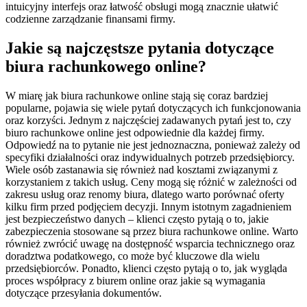
intuicyjny interfejs oraz łatwość obsługi mogą znacznie ułatwić
codzienne zarządzanie finansami firmy.
Jakie są najczęstsze pytania dotyczące
biura rachunkowego online?
W miarę jak biura rachunkowe online stają się coraz bardziej
popularne, pojawia się wiele pytań dotyczących ich funkcjonowania
oraz korzyści. Jednym z najczęściej zadawanych pytań jest to, czy
biuro rachunkowe online jest odpowiednie dla każdej firmy.
Odpowiedź na to pytanie nie jest jednoznaczna, ponieważ zależy od
specyfiki działalności oraz indywidualnych potrzeb przedsiębiorcy.
Wiele osób zastanawia się również nad kosztami związanymi z
korzystaniem z takich usług. Ceny mogą się różnić w zależności od
zakresu usług oraz renomy biura, dlatego warto porównać oferty
kilku firm przed podjęciem decyzji. Innym istotnym zagadnieniem
jest bezpieczeństwo danych – klienci często pytają o to, jakie
zabezpieczenia stosowane są przez biura rachunkowe online. Warto
również zwrócić uwagę na dostępność wsparcia technicznego oraz
doradztwa podatkowego, co może być kluczowe dla wielu
przedsiębiorców. Ponadto, klienci często pytają o to, jak wygląda
proces współpracy z biurem online oraz jakie są wymagania
dotyczące przesyłania dokumentów.