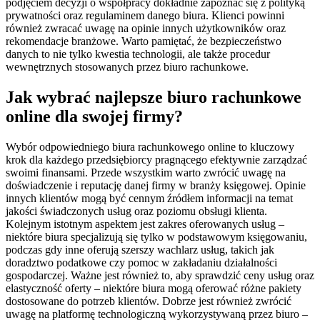
podjęciem decyzji o współpracy dokładnie zapoznać się z polityką
prywatności oraz regulaminem danego biura. Klienci powinni
również zwracać uwagę na opinie innych użytkowników oraz
rekomendacje branżowe. Warto pamiętać, że bezpieczeństwo
danych to nie tylko kwestia technologii, ale także procedur
wewnętrznych stosowanych przez biuro rachunkowe.
Jak wybrać najlepsze biuro rachunkowe
online dla swojej firmy?
Wybór odpowiedniego biura rachunkowego online to kluczowy
krok dla każdego przedsiębiorcy pragnącego efektywnie zarządzać
swoimi finansami. Przede wszystkim warto zwrócić uwagę na
doświadczenie i reputację danej firmy w branży księgowej. Opinie
innych klientów mogą być cennym źródłem informacji na temat
jakości świadczonych usług oraz poziomu obsługi klienta.
Kolejnym istotnym aspektem jest zakres oferowanych usług –
niektóre biura specjalizują się tylko w podstawowym księgowaniu,
podczas gdy inne oferują szerszy wachlarz usług, takich jak
doradztwo podatkowe czy pomoc w zakładaniu działalności
gospodarczej. Ważne jest również to, aby sprawdzić ceny usług oraz
elastyczność oferty – niektóre biura mogą oferować różne pakiety
dostosowane do potrzeb klientów. Dobrze jest również zwrócić
uwagę na platformę technologiczną wykorzystywaną przez biuro –