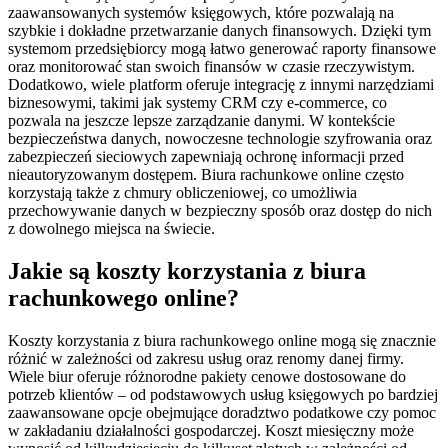
zaawansowanych systemów księgowych, które pozwalają na
szybkie i dokładne przetwarzanie danych finansowych. Dzięki tym
systemom przedsiębiorcy mogą łatwo generować raporty finansowe
oraz monitorować stan swoich finansów w czasie rzeczywistym.
Dodatkowo, wiele platform oferuje integrację z innymi narzędziami
biznesowymi, takimi jak systemy CRM czy e-commerce, co
pozwala na jeszcze lepsze zarządzanie danymi. W kontekście
bezpieczeństwa danych, nowoczesne technologie szyfrowania oraz
zabezpieczeń sieciowych zapewniają ochronę informacji przed
nieautoryzowanym dostępem. Biura rachunkowe online często
korzystają także z chmury obliczeniowej, co umożliwia
przechowywanie danych w bezpieczny sposób oraz dostęp do nich
z dowolnego miejsca na świecie.
Jakie są koszty korzystania z biura
rachunkowego online?
Koszty korzystania z biura rachunkowego online mogą się znacznie
różnić w zależności od zakresu usług oraz renomy danej firmy.
Wiele biur oferuje różnorodne pakiety cenowe dostosowane do
potrzeb klientów – od podstawowych usług księgowych po bardziej
zaawansowane opcje obejmujące doradztwo podatkowe czy pomoc
w zakładaniu działalności gospodarczej. Koszt miesięczny może