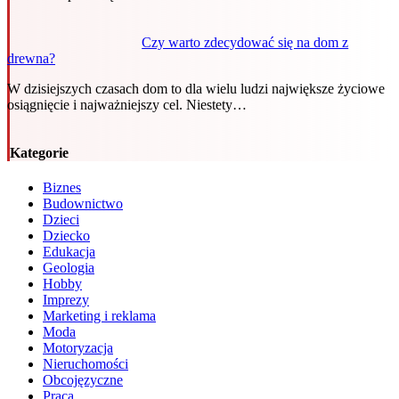
Czy warto zdecydować się na dom z
drewna?
W dzisiejszych czasach dom to dla wielu ludzi największe życiowe
osiągnięcie i najważniejszy cel. Niestety…
Kategorie
Biznes
Budownictwo
Dzieci
Dziecko
Edukacja
Geologia
Hobby
Imprezy
Marketing i reklama
Moda
Motoryzacja
Nieruchomości
Obcojęzyczne
Praca