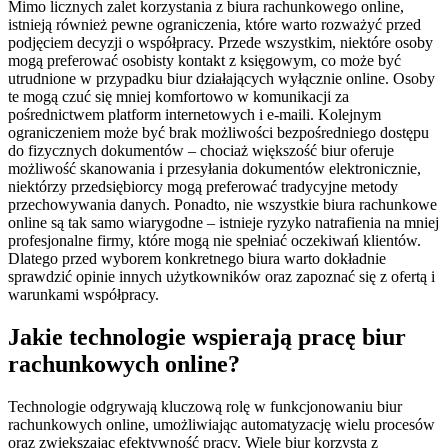
Mimo licznych zalet korzystania z biura rachunkowego online,
istnieją również pewne ograniczenia, które warto rozważyć przed
podjęciem decyzji o współpracy. Przede wszystkim, niektóre osoby
mogą preferować osobisty kontakt z księgowym, co może być
utrudnione w przypadku biur działających wyłącznie online. Osoby
te mogą czuć się mniej komfortowo w komunikacji za
pośrednictwem platform internetowych i e-maili. Kolejnym
ograniczeniem może być brak możliwości bezpośredniego dostępu
do fizycznych dokumentów – chociaż większość biur oferuje
możliwość skanowania i przesyłania dokumentów elektronicznie,
niektórzy przedsiębiorcy mogą preferować tradycyjne metody
przechowywania danych. Ponadto, nie wszystkie biura rachunkowe
online są tak samo wiarygodne – istnieje ryzyko natrafienia na mniej
profesjonalne firmy, które mogą nie spełniać oczekiwań klientów.
Dlatego przed wyborem konkretnego biura warto dokładnie
sprawdzić opinie innych użytkowników oraz zapoznać się z ofertą i
warunkami współpracy.
Jakie technologie wspierają pracę biur
rachunkowych online?
Technologie odgrywają kluczową rolę w funkcjonowaniu biur
rachunkowych online, umożliwiając automatyzację wielu procesów
oraz zwiększając efektywność pracy. Wiele biur korzysta z