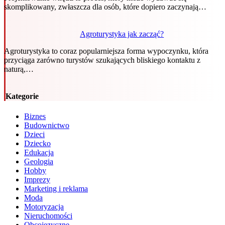
skomplikowany, zwłaszcza dla osób, które dopiero zaczynają…
Agroturystyka jak zacząć?
Agroturystyka to coraz popularniejsza forma wypoczynku, która
przyciąga zarówno turystów szukających bliskiego kontaktu z
naturą,…
Kategorie
Biznes
Budownictwo
Dzieci
Dziecko
Edukacja
Geologia
Hobby
Imprezy
Marketing i reklama
Moda
Motoryzacja
Nieruchomości
Obcojęzyczne