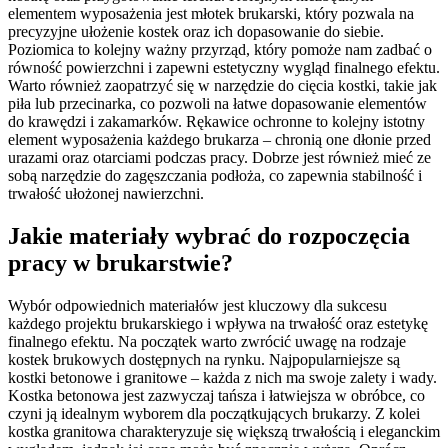
elementem wyposażenia jest młotek brukarski, który pozwala na
precyzyjne ułożenie kostek oraz ich dopasowanie do siebie.
Poziomica to kolejny ważny przyrząd, który pomoże nam zadbać o
równość powierzchni i zapewni estetyczny wygląd finalnego efektu.
Warto również zaopatrzyć się w narzędzie do cięcia kostki, takie jak
piła lub przecinarka, co pozwoli na łatwe dopasowanie elementów
do krawędzi i zakamarków. Rękawice ochronne to kolejny istotny
element wyposażenia każdego brukarza – chronią one dłonie przed
urazami oraz otarciami podczas pracy. Dobrze jest również mieć ze
sobą narzędzie do zagęszczania podłoża, co zapewnia stabilność i
trwałość ułożonej nawierzchni.
Jakie materiały wybrać do rozpoczęcia
pracy w brukarstwie?
Wybór odpowiednich materiałów jest kluczowy dla sukcesu
każdego projektu brukarskiego i wpływa na trwałość oraz estetykę
finalnego efektu. Na początek warto zwrócić uwagę na rodzaje
kostek brukowych dostępnych na rynku. Najpopularniejsze są
kostki betonowe i granitowe – każda z nich ma swoje zalety i wady.
Kostka betonowa jest zazwyczaj tańsza i łatwiejsza w obróbce, co
czyni ją idealnym wyborem dla początkujących brukarzy. Z kolei
kostka granitowa charakteryzuje się większą trwałością i eleganckim