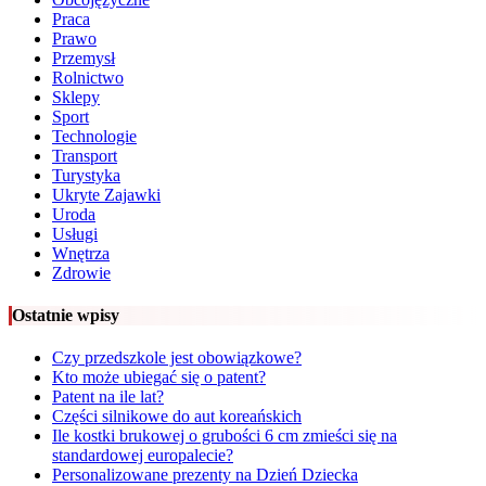
Praca
Prawo
Przemysł
Rolnictwo
Sklepy
Sport
Technologie
Transport
Turystyka
Ukryte Zajawki
Uroda
Usługi
Wnętrza
Zdrowie
Ostatnie wpisy
Czy przedszkole jest obowiązkowe?
Kto może ubiegać się o patent?
Patent na ile lat?
Części silnikowe do aut koreańskich
Ile kostki brukowej o grubości 6 cm zmieści się na
standardowej europalecie?
Personalizowane prezenty na Dzień Dziecka