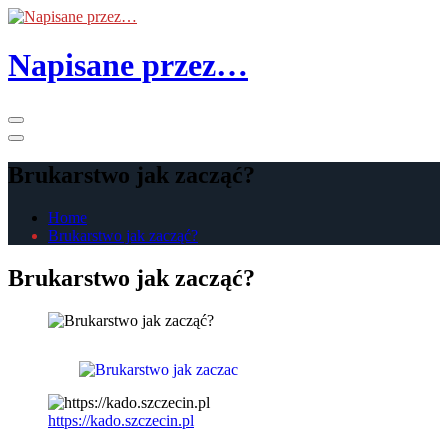
Skip
to
the
Napisane przez…
content
Primary
Menu
Brukarstwo jak zacząć?
Home
Brukarstwo jak zacząć?
Brukarstwo jak zacząć?
https://kado.szczecin.pl