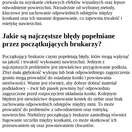
pozwala na uzyskanie ciekawych efektów wizualnych oraz lepsze
odwodnienie powierzchni. Niezależnie od wybranej metody,
kluczowe jest zachowanie odpowiednich odstępów między
kostkami oraz ich staranne dopasowanie, co zapewnia trwałość i
estetykę nawierzchni.
Jakie są najczęstsze błędy popełniane
przez początkujących brukarzy?
Początkujący brukarze często popełniają błędy, które mogą wpłynąć
na jakość i trwałość wykonanej nawierzchni. Jednym z
najczęstszych problemów jest niewłaściwe przygotowanie podłoża.
Zbyt mała głębokość wykopu lub brak odpowiedniego zagęszczenia
gruntu mogą prowadzić do osiadania kostki i powstawania
nierówności. Ważne jest również, aby dobrze dobrać materiał
podkładowy – żwir lub piasek powinny być odpowiednio
zagęszczone przed rozpoczęciem układania kostki. Kolejnym
błędem jest niewłaściwe dopasowanie kostek do siebie oraz brak
zachowania odpowiednich odstępów między nimi. To może
prowadzić do problemów z odwodnieniem oraz estetyką
nawierzchni. Niektórzy początkujący brukarze zaniedbują również
fugowanie szczelin między kostkami, co może skutkować ich
przesuwaniem się oraz powstawaniem chwastów.