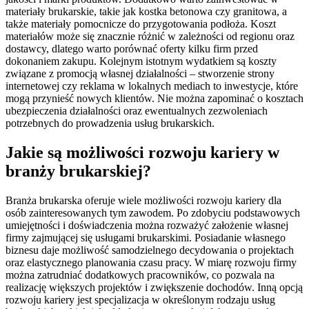
materiały brukarskie, takie jak kostka betonowa czy granitowa, a
także materiały pomocnicze do przygotowania podłoża. Koszt
materiałów może się znacznie różnić w zależności od regionu oraz
dostawcy, dlatego warto porównać oferty kilku firm przed
dokonaniem zakupu. Kolejnym istotnym wydatkiem są koszty
związane z promocją własnej działalności – stworzenie strony
internetowej czy reklama w lokalnych mediach to inwestycje, które
mogą przynieść nowych klientów. Nie można zapominać o kosztach
ubezpieczenia działalności oraz ewentualnych zezwoleniach
potrzebnych do prowadzenia usług brukarskich.
Jakie są możliwości rozwoju kariery w
branży brukarskiej?
Branża brukarska oferuje wiele możliwości rozwoju kariery dla
osób zainteresowanych tym zawodem. Po zdobyciu podstawowych
umiejętności i doświadczenia można rozważyć założenie własnej
firmy zajmującej się usługami brukarskimi. Posiadanie własnego
biznesu daje możliwość samodzielnego decydowania o projektach
oraz elastycznego planowania czasu pracy. W miarę rozwoju firmy
można zatrudniać dodatkowych pracowników, co pozwala na
realizację większych projektów i zwiększenie dochodów. Inną opcją
rozwoju kariery jest specjalizacja w określonym rodzaju usług