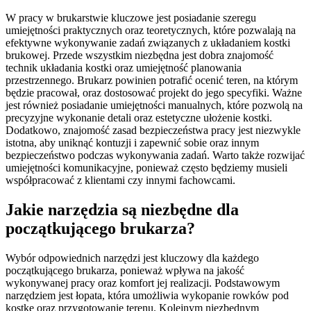
W pracy w brukarstwie kluczowe jest posiadanie szeregu
umiejętności praktycznych oraz teoretycznych, które pozwalają na
efektywne wykonywanie zadań związanych z układaniem kostki
brukowej. Przede wszystkim niezbędna jest dobra znajomość
technik układania kostki oraz umiejętność planowania
przestrzennego. Brukarz powinien potrafić ocenić teren, na którym
będzie pracował, oraz dostosować projekt do jego specyfiki. Ważne
jest również posiadanie umiejętności manualnych, które pozwolą na
precyzyjne wykonanie detali oraz estetyczne ułożenie kostki.
Dodatkowo, znajomość zasad bezpieczeństwa pracy jest niezwykle
istotna, aby uniknąć kontuzji i zapewnić sobie oraz innym
bezpieczeństwo podczas wykonywania zadań. Warto także rozwijać
umiejętności komunikacyjne, ponieważ często będziemy musieli
współpracować z klientami czy innymi fachowcami.
Jakie narzędzia są niezbędne dla
początkującego brukarza?
Wybór odpowiednich narzędzi jest kluczowy dla każdego
początkującego brukarza, ponieważ wpływa na jakość
wykonywanej pracy oraz komfort jej realizacji. Podstawowym
narzędziem jest łopata, która umożliwia wykopanie rowków pod
kostkę oraz przygotowanie terenu. Kolejnym niezbędnym