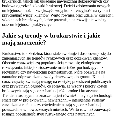
brukarskich, takich jak układanie nawierzchni dekoracyjnych czy
budowa ogrodzeń z kostki brukowej. Dzięki zdobywaniu nowych
umiejętności można zwiększyć swoją konkurencyjność na rynku i
przyciągnąć więcej klientów. Warto również brać udział w kursach i
szkoleniach branżowych, które pozwalają na rozwijanie wiedzy
oraz umiejętności praktycznych.
Jakie są trendy w brukarstwie i jakie
mają znaczenie?
Brukarstwo to dziedzina, która stale ewoluuje i dostosowuje się do
zmieniających się trendów rynkowych oraz oczekiwań klientów.
Obecnie coraz większą popularnością cieszą się ekologiczne
rozwiązania, takie jak stosowanie materiałów pochodzących z
recyklingu czy nawierzchni permeabilnych, które pozwalają na
naturalne odprowadzanie wody deszczowej do gruntu. Klienci
coraz częściej zwracają uwagę na estetykę przestrzeni publicznych
oraz prywatnych ogrodów, co sprawia, że wzory i kolory kostek
brukowych stają się coraz bardziej różnorodne i kreatywne.
Trendem rosnącym na znaczeniu jest również integracja technologii
smart city w projektowaniu nawierzchni – inteligentne systemy
zarządzania ruchem czy oświetleniem stają się coraz bardziej
powszechne w nowoczesnych miastach. Warto również zauważyć
rosnącą popularność stylu rustykalnego oraz naturalnych