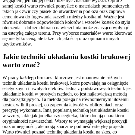
wyglądem, jednak jej cena może być znacznie wyższa. Oprócz
samej kostki warto również pomyśleć o materiałach pomocniczych,
takich jak żwir czy piasek do utwardzenia podłoża oraz zaprawa
cementowa do fugowania szczelin między kostkami. Ważne jest
również dobranie odpowiednich kolorów i wzorów kostek do stylu
otoczenia – dobrze dobrana nawierzchnia może znacząco wpłynąć
na estetykę całego terenu. Przy wyborze materiałów warto kierować
się nie tylko ceną, ale także ich jakością oraz opiniami innych
użytkowników.
Jakie techniki układania kostki brukowej
warto znać?
W pracy każdego brukarza kluczowe jest opanowanie różnych
technik układania kostki brukowej, które pozwalają na osiągnięcie
estetycznych i trwałych efektów. Jedną z podstawowych technik jest
układanie kostki w prostych rzędach, co jest najłatwiejszą metodą
dla początkujących. Ta metoda polega na równomiernym ułożeniu
kostek w linii prostej, co zapewnia łatwość w obliczeniach oraz
precyzję wykonania. Inną popularną techniką jest układanie kostki
w wzory, takie jak jodełka czy cegiełka, które dodają charakteru i
oryginalności nawierzchni. Wzory te wymagają większej precyzji
oraz umiejętności, ale mogą znacznie podnieść estetykę projektu.
Warto również poznać technikę układania kostki na skos, co