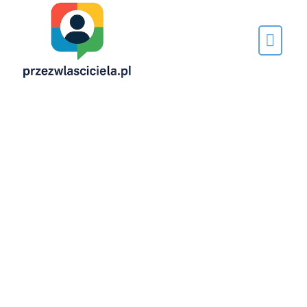
Napisane
przez…