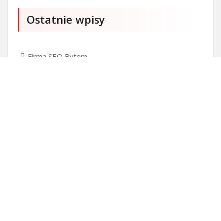
Ostatnie wpisy
Firma SEO Bytom
Personalizowane prezenty korporacyjne klasy
premium
Okna Szczecin sprzedaż
Inwestowanie w nieruchomości – sposób na biznes
Jak dobrze nagrać saksofon?
Punkty różnicujące w rekrutacji przedszkole co to
jest?
Czy przedszkole jest obowiązkowe?