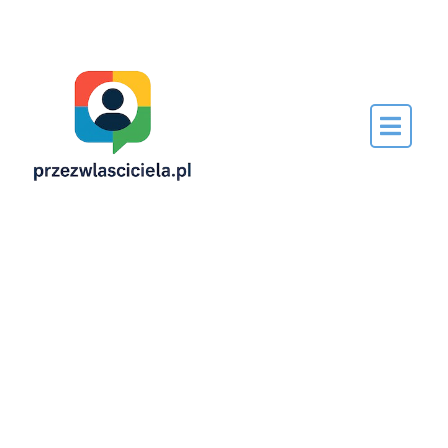
Napisane
przez…