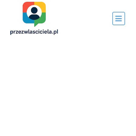
Napisane
przez…