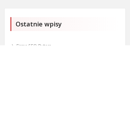
Ostatnie wpisy
Firma SEO Bytom
Personalizowane prezenty korporacyjne klasy
premium
Okna Szczecin sprzedaż
Inwestowanie w nieruchomości – sposób na biznes
Jak dobrze nagrać saksofon?
Punkty różnicujące w rekrutacji przedszkole co to
jest?