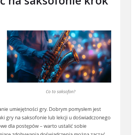
ać na saksofonie krok
Co to saksofon?
janie umiejętności gry. Dobrym pomysłem jest
ki gry na saksofonie lub lekcji u doświadczonego
owe dla postępów – warto ustalić sobie
miarę zdobywania doświadczenia można zacząć