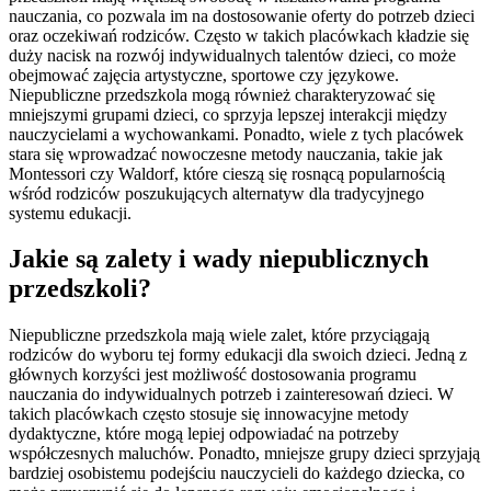
nauczania, co pozwala im na dostosowanie oferty do potrzeb dzieci
oraz oczekiwań rodziców. Często w takich placówkach kładzie się
duży nacisk na rozwój indywidualnych talentów dzieci, co może
obejmować zajęcia artystyczne, sportowe czy językowe.
Niepubliczne przedszkola mogą również charakteryzować się
mniejszymi grupami dzieci, co sprzyja lepszej interakcji między
nauczycielami a wychowankami. Ponadto, wiele z tych placówek
stara się wprowadzać nowoczesne metody nauczania, takie jak
Montessori czy Waldorf, które cieszą się rosnącą popularnością
wśród rodziców poszukujących alternatyw dla tradycyjnego
systemu edukacji.
Jakie są zalety i wady niepublicznych
przedszkoli?
Niepubliczne przedszkola mają wiele zalet, które przyciągają
rodziców do wyboru tej formy edukacji dla swoich dzieci. Jedną z
głównych korzyści jest możliwość dostosowania programu
nauczania do indywidualnych potrzeb i zainteresowań dzieci. W
takich placówkach często stosuje się innowacyjne metody
dydaktyczne, które mogą lepiej odpowiadać na potrzeby
współczesnych maluchów. Ponadto, mniejsze grupy dzieci sprzyjają
bardziej osobistemu podejściu nauczycieli do każdego dziecka, co