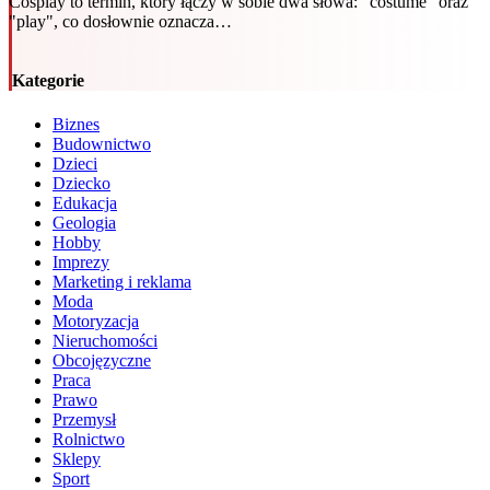
Cosplay to termin, który łączy w sobie dwa słowa: "costume" oraz
"play", co dosłownie oznacza…
Kategorie
Biznes
Budownictwo
Dzieci
Dziecko
Edukacja
Geologia
Hobby
Imprezy
Marketing i reklama
Moda
Motoryzacja
Nieruchomości
Obcojęzyczne
Praca
Prawo
Przemysł
Rolnictwo
Sklepy
Sport