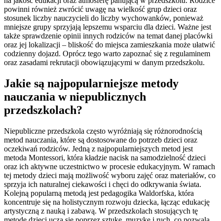
na jakość edukacji oraz atmosferę panującą w przedszkolu. Rodzice
powinni również zwrócić uwagę na wielkość grup dzieci oraz
stosunek liczby nauczycieli do liczby wychowanków, ponieważ
mniejsze grupy sprzyjają lepszemu wsparciu dla dzieci. Ważne jest
także sprawdzenie opinii innych rodziców na temat danej placówki
oraz jej lokalizacji – bliskość do miejsca zamieszkania może ułatwić
codzienny dojazd. Oprócz tego warto zapoznać się z regulaminem
oraz zasadami rekrutacji obowiązującymi w danym przedszkolu.
Jakie są najpopularniejsze metody
nauczania w niepublicznych
przedszkolach?
Niepubliczne przedszkola często wyróżniają się różnorodnością
metod nauczania, które są dostosowane do potrzeb dzieci oraz
oczekiwań rodziców. Jedną z najpopularniejszych metod jest
metoda Montessori, która kładzie nacisk na samodzielność dzieci
oraz ich aktywne uczestnictwo w procesie edukacyjnym. W ramach
tej metody dzieci mają możliwość wyboru zajęć oraz materiałów, co
sprzyja ich naturalnej ciekawości i chęci do odkrywania świata.
Kolejną popularną metodą jest pedagogika Waldorfska, która
koncentruje się na holistycznym rozwoju dziecka, łącząc edukację
artystyczną z nauką i zabawą. W przedszkolach stosujących tę
metodę dzieci uczą się poprzez sztukę, muzykę i ruch, co pozwala