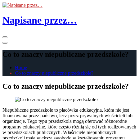
Skip
to
the
Napisane przez…
content
Primary
Menu
Co to znaczy niepubliczne przedszkole?
Home
Co to znaczy niepubliczne przedszkole?
Co to znaczy niepubliczne przedszkole?
Niepubliczne przedszkole to placówka edukacyjna, która nie jest
finansowana przez państwo, lecz przez prywatnych właścicieli lub
organizacje. Tego typu przedszkola mogą oferować różnorodne
programy edukacyjne, które często różnią się od tych realizowanych
w przedszkolach publicznych. Właściciele niepublicznych
przedszkoli mają większą swobodę w kształtowaniu programu