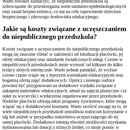
Warto również zaznaczyć, że niepubliczne przedszkola są
zobowiązane do przestrzegania norm sanitarno-epidemiologicznych
oraz zasad bezpieczeństwa, co ma na celu zapewnienie dzieciom
bezpiecznego i zdrowego środowiska edukacyjnego.
Jakie są koszty związane z uczęszczaniem
do niepublicznego przedszkola?
Koszty związane z uczęszczaniem do niepublicznego przedszkola
mogą się znacznie różnić w zależności od lokalizacji placówki, jej
oferty edukacyjnej oraz standardu świadczonych usług. Czesne w
niepublicznych przedszkolach może wynosić od kilkuset do kilku
tysięcy złotych miesięcznie. Warto jednak pamiętać, że wyższe
czesne często wiąże się z lepszymi warunkami edukacyjnymi oraz
bogatszą ofertą zajęć dodatkowych. Oprócz czesnego rodzice
powinni być przygotowani na dodatkowe wydatki związane z
zakupem materiałów edukacyjnych, ubrań na zajęcia plastyczne czy
opłat za wycieczki i wydarzenia organizowane przez przedszkole.
Niektóre placówki oferują także programy żywieniowe, które mogą
wiązać się z dodatkowymi kosztami. Warto zwrócić uwagę na to, że
wiele niepublicznych przedszkoli umożliwia rodzicom korzystanie z
ulg lub zniżek w przypadku rodzeństwa uczęszczającego do tej
samej placówki. Dodatkowo istnieją również możliwości uzyskania
dofinansowania lub dotacji z różnych źródeł, co może pomóc w