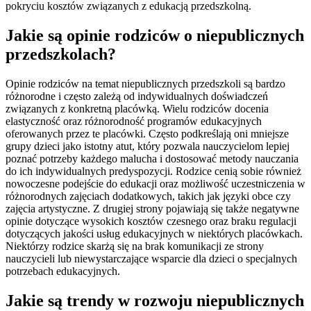
pokryciu kosztów związanych z edukacją przedszkolną.
Jakie są opinie rodziców o niepublicznych
przedszkolach?
Opinie rodziców na temat niepublicznych przedszkoli są bardzo
różnorodne i często zależą od indywidualnych doświadczeń
związanych z konkretną placówką. Wielu rodziców docenia
elastyczność oraz różnorodność programów edukacyjnych
oferowanych przez te placówki. Często podkreślają oni mniejsze
grupy dzieci jako istotny atut, który pozwala nauczycielom lepiej
poznać potrzeby każdego malucha i dostosować metody nauczania
do ich indywidualnych predyspozycji. Rodzice cenią sobie również
nowoczesne podejście do edukacji oraz możliwość uczestniczenia w
różnorodnych zajęciach dodatkowych, takich jak języki obce czy
zajęcia artystyczne. Z drugiej strony pojawiają się także negatywne
opinie dotyczące wysokich kosztów czesnego oraz braku regulacji
dotyczących jakości usług edukacyjnych w niektórych placówkach.
Niektórzy rodzice skarżą się na brak komunikacji ze strony
nauczycieli lub niewystarczające wsparcie dla dzieci o specjalnych
potrzebach edukacyjnych.
Jakie są trendy w rozwoju niepublicznych