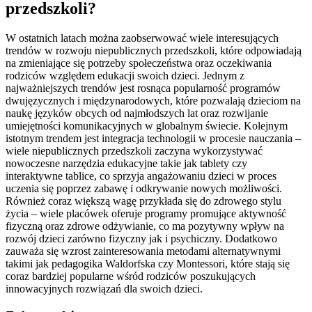
przedszkoli?
W ostatnich latach można zaobserwować wiele interesujących
trendów w rozwoju niepublicznych przedszkoli, które odpowiadają
na zmieniające się potrzeby społeczeństwa oraz oczekiwania
rodziców względem edukacji swoich dzieci. Jednym z
najważniejszych trendów jest rosnąca popularność programów
dwujęzycznych i międzynarodowych, które pozwalają dzieciom na
naukę języków obcych od najmłodszych lat oraz rozwijanie
umiejętności komunikacyjnych w globalnym świecie. Kolejnym
istotnym trendem jest integracja technologii w procesie nauczania –
wiele niepublicznych przedszkoli zaczyna wykorzystywać
nowoczesne narzędzia edukacyjne takie jak tablety czy
interaktywne tablice, co sprzyja angażowaniu dzieci w proces
uczenia się poprzez zabawę i odkrywanie nowych możliwości.
Również coraz większą wagę przykłada się do zdrowego stylu
życia – wiele placówek oferuje programy promujące aktywność
fizyczną oraz zdrowe odżywianie, co ma pozytywny wpływ na
rozwój dzieci zarówno fizyczny jak i psychiczny. Dodatkowo
zauważa się wzrost zainteresowania metodami alternatywnymi
takimi jak pedagogika Waldorfska czy Montessori, które stają się
coraz bardziej popularne wśród rodziców poszukujących
innowacyjnych rozwiązań dla swoich dzieci.