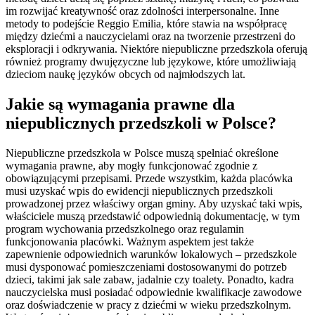
im rozwijać kreatywność oraz zdolności interpersonalne. Inne
metody to podejście Reggio Emilia, które stawia na współpracę
między dziećmi a nauczycielami oraz na tworzenie przestrzeni do
eksploracji i odkrywania. Niektóre niepubliczne przedszkola oferują
również programy dwujęzyczne lub językowe, które umożliwiają
dzieciom naukę języków obcych od najmłodszych lat.
Jakie są wymagania prawne dla
niepublicznych przedszkoli w Polsce?
Niepubliczne przedszkola w Polsce muszą spełniać określone
wymagania prawne, aby mogły funkcjonować zgodnie z
obowiązującymi przepisami. Przede wszystkim, każda placówka
musi uzyskać wpis do ewidencji niepublicznych przedszkoli
prowadzonej przez właściwy organ gminy. Aby uzyskać taki wpis,
właściciele muszą przedstawić odpowiednią dokumentację, w tym
program wychowania przedszkolnego oraz regulamin
funkcjonowania placówki. Ważnym aspektem jest także
zapewnienie odpowiednich warunków lokalowych – przedszkole
musi dysponować pomieszczeniami dostosowanymi do potrzeb
dzieci, takimi jak sale zabaw, jadalnie czy toalety. Ponadto, kadra
nauczycielska musi posiadać odpowiednie kwalifikacje zawodowe
oraz doświadczenie w pracy z dziećmi w wieku przedszkolnym.