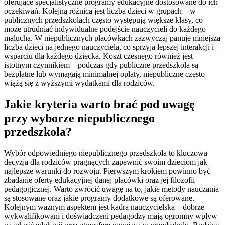
oferujące specjalistyczne programy edukacyjne dostosowane do ich
oczekiwań. Kolejną różnicą jest liczba dzieci w grupach – w
publicznych przedszkolach często występują większe klasy, co
może utrudniać indywidualne podejście nauczycieli do każdego
malucha. W niepublicznych placówkach zazwyczaj panuje mniejsza
liczba dzieci na jednego nauczyciela, co sprzyja lepszej interakcji i
wsparciu dla każdego dziecka. Koszt czesnego również jest
istotnym czynnikiem – podczas gdy publiczne przedszkola są
bezpłatne lub wymagają minimalnej opłaty, niepubliczne często
wiążą się z wyższymi wydatkami dla rodziców.
Jakie kryteria warto brać pod uwagę
przy wyborze niepublicznego
przedszkola?
Wybór odpowiedniego niepublicznego przedszkola to kluczowa
decyzja dla rodziców pragnących zapewnić swoim dzieciom jak
najlepsze warunki do rozwoju. Pierwszym krokiem powinno być
zbadanie oferty edukacyjnej danej placówki oraz jej filozofii
pedagogicznej. Warto zwrócić uwagę na to, jakie metody nauczania
są stosowane oraz jakie programy dodatkowe są oferowane.
Kolejnym ważnym aspektem jest kadra nauczycielska – dobrze
wykwalifikowani i doświadczeni pedagodzy mają ogromny wpływ