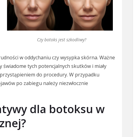
Czy botoks jest szkodliwy?
 trudności w oddychaniu czy wysypka skórna. Ważne
ły świadome tych potencjalnych skutków i miały
 przystąpieniem do procedury. W przypadku
bjawów po zabiegu należy niezwłocznie
natywy dla botoksu w
znej?