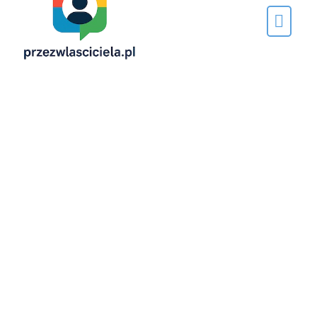
Napisane
przez…