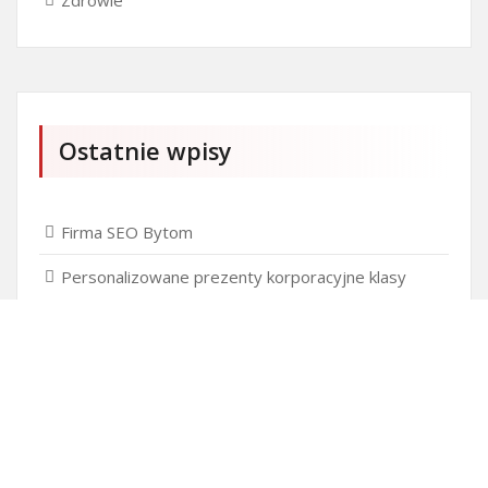
Zdrowie
Ostatnie wpisy
Firma SEO Bytom
Personalizowane prezenty korporacyjne klasy
premium
Okna Szczecin sprzedaż
Inwestowanie w nieruchomości – sposób na biznes
Jak dobrze nagrać saksofon?
Punkty różnicujące w rekrutacji przedszkole co to