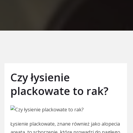
Czy łysienie
plackowate to rak?
Łysienie plackowate, znane również jako alopecia
areata, to schorzenie, które prowadzi do nagłego