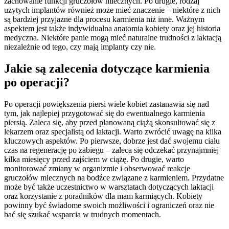
zachowanie funkcji gruczołów mlecznych. Po drugie, rodzaj
użytych implantów również może mieć znaczenie – niektóre z nich
są bardziej przyjazne dla procesu karmienia niż inne. Ważnym
aspektem jest także indywidualna anatomia kobiety oraz jej historia
medyczna. Niektóre panie mogą mieć naturalne trudności z laktacją
niezależnie od tego, czy mają implanty czy nie.
Jakie są zalecenia dotyczące karmienia
po operacji?
Po operacji powiększenia piersi wiele kobiet zastanawia się nad
tym, jak najlepiej przygotować się do ewentualnego karmienia
piersią. Zaleca się, aby przed planowaną ciążą skonsultować się z
lekarzem oraz specjalistą od laktacji. Warto zwrócić uwagę na kilka
kluczowych aspektów. Po pierwsze, dobrze jest dać swojemu ciału
czas na regenerację po zabiegu – zaleca się odczekać przynajmniej
kilka miesięcy przed zajściem w ciążę. Po drugie, warto
monitorować zmiany w organizmie i obserwować reakcje
gruczołów mlecznych na bodźce związane z karmieniem. Przydatne
może być także uczestnictwo w warsztatach dotyczących laktacji
oraz korzystanie z poradników dla mam karmiących. Kobiety
powinny być świadome swoich możliwości i ograniczeń oraz nie
bać się szukać wsparcia w trudnych momentach.