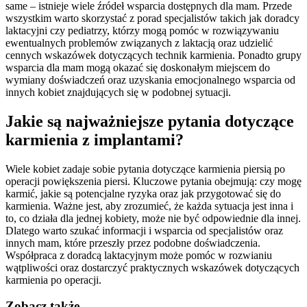
same – istnieje wiele źródeł wsparcia dostępnych dla mam. Przede
wszystkim warto skorzystać z porad specjalistów takich jak doradcy
laktacyjni czy pediatrzy, którzy mogą pomóc w rozwiązywaniu
ewentualnych problemów związanych z laktacją oraz udzielić
cennych wskazówek dotyczących technik karmienia. Ponadto grupy
wsparcia dla mam mogą okazać się doskonałym miejscem do
wymiany doświadczeń oraz uzyskania emocjonalnego wsparcia od
innych kobiet znajdujących się w podobnej sytuacji.
Jakie są najważniejsze pytania dotyczące
karmienia z implantami?
Wiele kobiet zadaje sobie pytania dotyczące karmienia piersią po
operacji powiększenia piersi. Kluczowe pytania obejmują: czy mogę
karmić, jakie są potencjalne ryzyka oraz jak przygotować się do
karmienia. Ważne jest, aby zrozumieć, że każda sytuacja jest inna i
to, co działa dla jednej kobiety, może nie być odpowiednie dla innej.
Dlatego warto szukać informacji i wsparcia od specjalistów oraz
innych mam, które przeszły przez podobne doświadczenia.
Współpraca z doradcą laktacyjnym może pomóc w rozwianiu
wątpliwości oraz dostarczyć praktycznych wskazówek dotyczących
karmienia po operacji.
Zobacz także