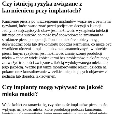
Czy istnieją ryzyka związane z
karmieniem przy implantach?
Karmienie piersią po wszczepieniu implantów wiąże się z pewnymi
ryzykami, które warto znać przed podjęciem decyzji o laktacji.
Jednym z najczęstszych obaw jest możliwość wystąpienia infekcji
lub zapalenia sutków, co może być spowodowane zmianami w
strukturze piersi po operacji. Ponadto niektóre kobiety mogą
doświadczać bólu lub dyskomfortu podczas karmienia, co może być
wynikiem ułożenia implantu lub zmian anatomicznych w obrębie
piersi. Innym ryzykiem jest możliwość zmniejszonej produkcji
mleka – chociaż wiele kobiet karmi bez problemów, niektóre mogą
zauważyć trudności związane z ilością wydobywanego mleka lub
jego jakością. Ważne jest także monitorowanie reakcji dziecka na
pokarm oraz konsultowanie wszelkich niepokojących objawów z
pediatrą lub doradcą laktacyjnym.
Czy implanty mogą wpływać na jakość
mleka matki?
Wiele kobiet zastanawia się, czy obecność implantów piersi może
wpłynąć na jakość mleka, które produkują podczas karmienia.
Istnieje wiele czynników, które mogą mieć wpływ na skład mleka