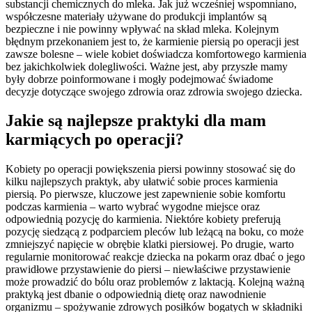
substancji chemicznych do mleka. Jak już wcześniej wspomniano,
współczesne materiały używane do produkcji implantów są
bezpieczne i nie powinny wpływać na skład mleka. Kolejnym
błędnym przekonaniem jest to, że karmienie piersią po operacji jest
zawsze bolesne – wiele kobiet doświadcza komfortowego karmienia
bez jakichkolwiek dolegliwości. Ważne jest, aby przyszłe mamy
były dobrze poinformowane i mogły podejmować świadome
decyzje dotyczące swojego zdrowia oraz zdrowia swojego dziecka.
Jakie są najlepsze praktyki dla mam
karmiących po operacji?
Kobiety po operacji powiększenia piersi powinny stosować się do
kilku najlepszych praktyk, aby ułatwić sobie proces karmienia
piersią. Po pierwsze, kluczowe jest zapewnienie sobie komfortu
podczas karmienia – warto wybrać wygodne miejsce oraz
odpowiednią pozycję do karmienia. Niektóre kobiety preferują
pozycję siedzącą z podparciem pleców lub leżącą na boku, co może
zmniejszyć napięcie w obrębie klatki piersiowej. Po drugie, warto
regularnie monitorować reakcje dziecka na pokarm oraz dbać o jego
prawidłowe przystawienie do piersi – niewłaściwe przystawienie
może prowadzić do bólu oraz problemów z laktacją. Kolejną ważną
praktyką jest dbanie o odpowiednią dietę oraz nawodnienie
organizmu – spożywanie zdrowych posiłków bogatych w składniki