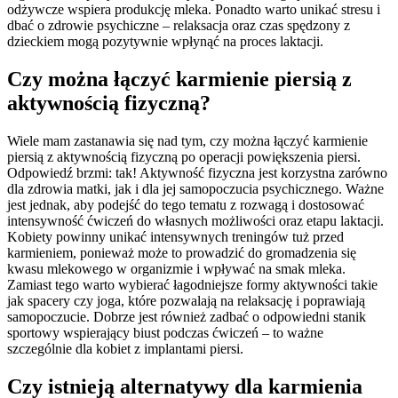
odżywcze wspiera produkcję mleka. Ponadto warto unikać stresu i
dbać o zdrowie psychiczne – relaksacja oraz czas spędzony z
dzieckiem mogą pozytywnie wpłynąć na proces laktacji.
Czy można łączyć karmienie piersią z
aktywnością fizyczną?
Wiele mam zastanawia się nad tym, czy można łączyć karmienie
piersią z aktywnością fizyczną po operacji powiększenia piersi.
Odpowiedź brzmi: tak! Aktywność fizyczna jest korzystna zarówno
dla zdrowia matki, jak i dla jej samopoczucia psychicznego. Ważne
jest jednak, aby podejść do tego tematu z rozwagą i dostosować
intensywność ćwiczeń do własnych możliwości oraz etapu laktacji.
Kobiety powinny unikać intensywnych treningów tuż przed
karmieniem, ponieważ może to prowadzić do gromadzenia się
kwasu mlekowego w organizmie i wpływać na smak mleka.
Zamiast tego warto wybierać łagodniejsze formy aktywności takie
jak spacery czy joga, które pozwalają na relaksację i poprawiają
samopoczucie. Dobrze jest również zadbać o odpowiedni stanik
sportowy wspierający biust podczas ćwiczeń – to ważne
szczególnie dla kobiet z implantami piersi.
Czy istnieją alternatywy dla karmienia