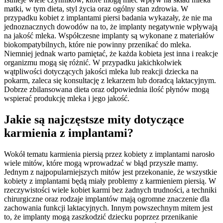
matki, w tym dieta, styl życia oraz ogólny stan zdrowia. W
przypadku kobiet z implantami piersi badania wykazały, że nie ma
jednoznacznych dowodów na to, że implanty negatywnie wpływają
na jakość mleka. Współczesne implanty są wykonane z materiałów
biokompatybilnych, które nie powinny przenikać do mleka.
Niemniej jednak warto pamiętać, że każda kobieta jest inna i reakcje
organizmu mogą się różnić. W przypadku jakichkolwiek
wątpliwości dotyczących jakości mleka lub reakcji dziecka na
pokarm, zaleca się konsultację z lekarzem lub doradcą laktacyjnym.
Dobrze zbilansowana dieta oraz odpowiednia ilość płynów mogą
wspierać produkcję mleka i jego jakość.
Jakie są najczęstsze mity dotyczące
karmienia z implantami?
Wokół tematu karmienia piersią przez kobiety z implantami narosło
wiele mitów, które mogą wprowadzać w błąd przyszłe mamy.
Jednym z najpopularniejszych mitów jest przekonanie, że wszystkie
kobiety z implantami będą miały problemy z karmieniem piersią. W
rzeczywistości wiele kobiet karmi bez żadnych trudności, a techniki
chirurgiczne oraz rodzaje implantów mają ogromne znaczenie dla
zachowania funkcji laktacyjnych. Innym powszechnym mitem jest
to, że implanty mogą zaszkodzić dziecku poprzez przenikanie