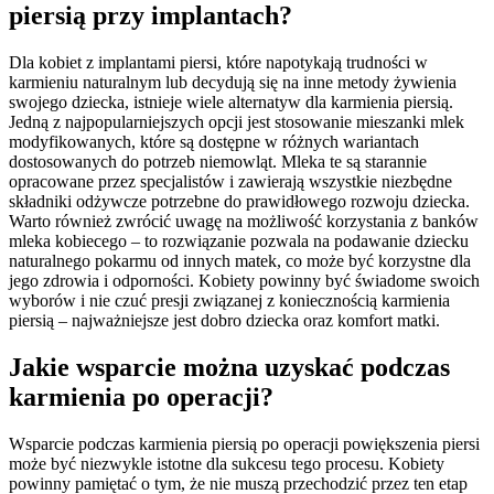
piersią przy implantach?
Dla kobiet z implantami piersi, które napotykają trudności w
karmieniu naturalnym lub decydują się na inne metody żywienia
swojego dziecka, istnieje wiele alternatyw dla karmienia piersią.
Jedną z najpopularniejszych opcji jest stosowanie mieszanki mlek
modyfikowanych, które są dostępne w różnych wariantach
dostosowanych do potrzeb niemowląt. Mleka te są starannie
opracowane przez specjalistów i zawierają wszystkie niezbędne
składniki odżywcze potrzebne do prawidłowego rozwoju dziecka.
Warto również zwrócić uwagę na możliwość korzystania z banków
mleka kobiecego – to rozwiązanie pozwala na podawanie dziecku
naturalnego pokarmu od innych matek, co może być korzystne dla
jego zdrowia i odporności. Kobiety powinny być świadome swoich
wyborów i nie czuć presji związanej z koniecznością karmienia
piersią – najważniejsze jest dobro dziecka oraz komfort matki.
Jakie wsparcie można uzyskać podczas
karmienia po operacji?
Wsparcie podczas karmienia piersią po operacji powiększenia piersi
może być niezwykle istotne dla sukcesu tego procesu. Kobiety
powinny pamiętać o tym, że nie muszą przechodzić przez ten etap