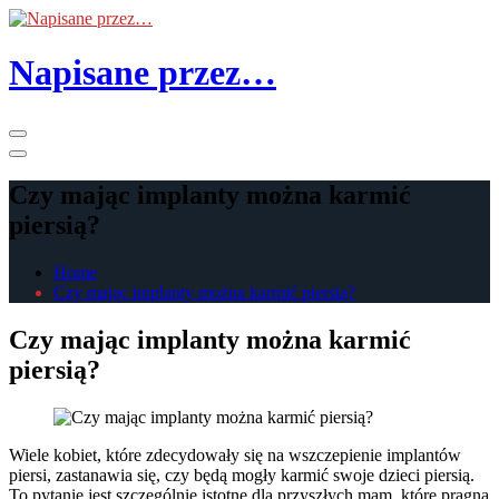
Skip
to
the
Napisane przez…
content
Primary
Menu
Czy mając implanty można karmić
piersią?
Home
Czy mając implanty można karmić piersią?
Czy mając implanty można karmić
piersią?
Wiele kobiet, które zdecydowały się na wszczepienie implantów
piersi, zastanawia się, czy będą mogły karmić swoje dzieci piersią.
To pytanie jest szczególnie istotne dla przyszłych mam, które pragną