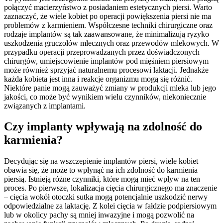
połączyć macierzyństwo z posiadaniem estetycznych piersi. Warto
zaznaczyć, że wiele kobiet po operacji powiększenia piersi nie ma
problemów z karmieniem. Współczesne techniki chirurgiczne oraz
rodzaje implantów są tak zaawansowane, że minimalizują ryzyko
uszkodzenia gruczołów mlecznych oraz przewodów mlekowych. W
przypadku operacji przeprowadzanych przez doświadczonych
chirurgów, umiejscowienie implantów pod mięśniem piersiowym
może również sprzyjać naturalnemu procesowi laktacji. Jednakże
każda kobieta jest inna i reakcje organizmu mogą się różnić.
Niektóre panie mogą zauważyć zmiany w produkcji mleka lub jego
jakości, co może być wynikiem wielu czynników, niekoniecznie
związanych z implantami.
Czy implanty wpływają na zdolność do
karmienia?
Decydując się na wszczepienie implantów piersi, wiele kobiet
obawia się, że może to wpłynąć na ich zdolność do karmienia
piersią. Istnieją różne czynniki, które mogą mieć wpływ na ten
proces. Po pierwsze, lokalizacja cięcia chirurgicznego ma znaczenie
– cięcia wokół otoczki sutka mogą potencjalnie uszkodzić nerwy
odpowiedzialne za laktację. Z kolei cięcia w fałdzie podpiersiowym
lub w okolicy pachy są mniej inwazyjne i mogą pozwolić na