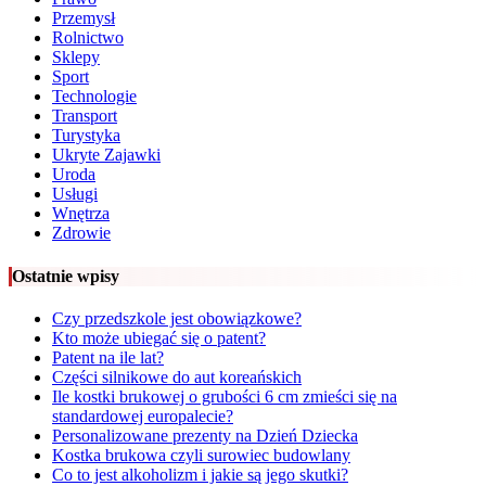
Przemysł
Rolnictwo
Sklepy
Sport
Technologie
Transport
Turystyka
Ukryte Zajawki
Uroda
Usługi
Wnętrza
Zdrowie
Ostatnie wpisy
Czy przedszkole jest obowiązkowe?
Kto może ubiegać się o patent?
Patent na ile lat?
Części silnikowe do aut koreańskich
Ile kostki brukowej o grubości 6 cm zmieści się na
standardowej europalecie?
Personalizowane prezenty na Dzień Dziecka
Kostka brukowa czyli surowiec budowlany
Co to jest alkoholizm i jakie są jego skutki?