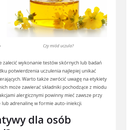
Czy miód uczula?
y
że zalecić wykonanie testów skórnych lub badań
dku potwierdzenia uczulenia najlepiej unikać
rających. Warto także zwrócić uwagę na etykiety
nich może zawierać składniki pochodzące z miodu
eakcjami alergicznymi powinny mieć zawsze przy
lub adrenalinę w formie auto-iniekcji.
natywy dla osób