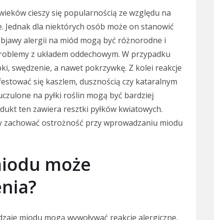
wieków cieszy się popularnością ze względu na
. Jednak dla niektórych osób może on stanowić
 Objawy alergii na miód mogą być różnorodne i
 problemy z układem oddechowym. W przypadku
i, swędzenie, a nawet pokrzywkę. Z kolei reakcje
stować się kaszlem, dusznością czy kataralnym
czulone na pyłki roślin mogą być bardziej
dukt ten zawiera resztki pyłków kwiatowych.
nny zachować ostrożność przy wprowadzaniu miodu
miodu może
nia?
rodzaje miodu mogą wywoływać reakcje alergiczne.