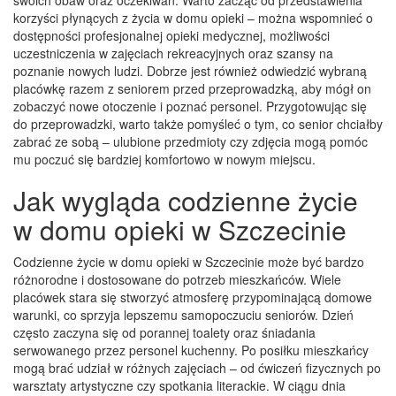
korzyści płynących z życia w domu opieki – można wspomnieć o
dostępności profesjonalnej opieki medycznej, możliwości
uczestniczenia w zajęciach rekreacyjnych oraz szansy na
poznanie nowych ludzi. Dobrze jest również odwiedzić wybraną
placówkę razem z seniorem przed przeprowadzką, aby mógł on
zobaczyć nowe otoczenie i poznać personel. Przygotowując się
do przeprowadzki, warto także pomyśleć o tym, co senior chciałby
zabrać ze sobą – ulubione przedmioty czy zdjęcia mogą pomóc
mu poczuć się bardziej komfortowo w nowym miejscu.
Jak wygląda codzienne życie
w domu opieki w Szczecinie
Codzienne życie w domu opieki w Szczecinie może być bardzo
różnorodne i dostosowane do potrzeb mieszkańców. Wiele
placówek stara się stworzyć atmosferę przypominającą domowe
warunki, co sprzyja lepszemu samopoczuciu seniorów. Dzień
często zaczyna się od porannej toalety oraz śniadania
serwowanego przez personel kuchenny. Po posiłku mieszkańcy
mogą brać udział w różnych zajęciach – od ćwiczeń fizycznych po
warsztaty artystyczne czy spotkania literackie. W ciągu dnia