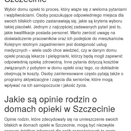
Wybór domu opieki to proces, który wiąże się z wieloma pytaniami
i wątpliwościami. Osoby poszukujące odpowiedniego miejsca dla
swoich bliskich często zastanawiają się, jakie są kryteria wyboru
takiej placówki. Jednym z najczęściej zadawanych pytań jest to,
jakie kwalifikacje posiada personel. Warto zwrócić uwagę na
doświadczenie pracowników oraz ich podejście do mieszkańców.
Kolejnym istotnym zagadnieniem jest dostępność usług
medycznych – wiele osób chce wiedzieć, czy w danym domu
opieki pracują lekarze i pielęgniarki, którzy będą mogli zapewnić
odpowiednią opiekę zdrowotną. Inne pytania dotyczą kosztów
związanych z pobytem w domu opieki oraz tego, co dokładnie
obejmują te koszty. Osoby zainteresowane często pytają także o
programy aktywizacyjne i zajęcia dla seniorów, które mogą
wpływać na ich samopoczucie i jakość życia.
Jakie są opinie rodzin o
domach opieki w Szczecinie
Opinie rodzin, które zdecydowały się na umieszczenie swoich
bliskich w domach opieki w Szczecinie, mogą być niezwykle
cennym źródłem informacji dla osób rozważających tę opcję.