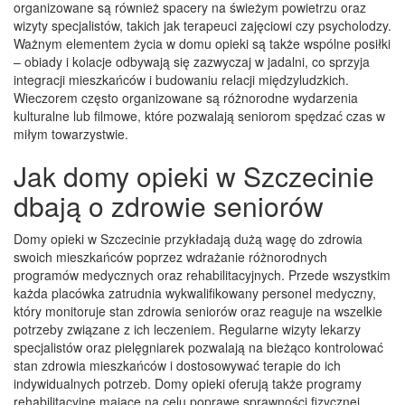
organizowane są również spacery na świeżym powietrzu oraz
wizyty specjalistów, takich jak terapeuci zajęciowi czy psycholodzy.
Ważnym elementem życia w domu opieki są także wspólne posiłki
– obiady i kolacje odbywają się zazwyczaj w jadalni, co sprzyja
integracji mieszkańców i budowaniu relacji międzyludzkich.
Wieczorem często organizowane są różnorodne wydarzenia
kulturalne lub filmowe, które pozwalają seniorom spędzać czas w
miłym towarzystwie.
Jak domy opieki w Szczecinie
dbają o zdrowie seniorów
Domy opieki w Szczecinie przykładają dużą wagę do zdrowia
swoich mieszkańców poprzez wdrażanie różnorodnych
programów medycznych oraz rehabilitacyjnych. Przede wszystkim
każda placówka zatrudnia wykwalifikowany personel medyczny,
który monitoruje stan zdrowia seniorów oraz reaguje na wszelkie
potrzeby związane z ich leczeniem. Regularne wizyty lekarzy
specjalistów oraz pielęgniarek pozwalają na bieżąco kontrolować
stan zdrowia mieszkańców i dostosowywać terapie do ich
indywidualnych potrzeb. Domy opieki oferują także programy
rehabilitacyjne mające na celu poprawę sprawności fizycznej