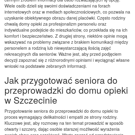
Wiele osób dzieli się swoimi doświadczeniami na forach
internetowych oraz w mediach społecznościowych, co pozwala na
uzyskanie obiektywnego obrazu danej placówki. Często rodziny
chwalą domy opieki za profesjonalizm personelu oraz
indywidualne podejście do mieszkańców, co przekłada się na ich
komfort i bezpieczeństwo. Z drugiej strony, niektóre opinie mogą
wskazywać na problemy związane z brakiem komunikacji między
personelem a rodziną lub niewystarczającą ilością zajęć
rekreacyjnych dla seniorów. Ważne jest, aby przed podjęciem
decyzji zapoznać się z różnorodnymi opiniami i wyciągnąć własne
wnioski na podstawie zebranych informacji.
Jak przygotować seniora do
przeprowadzki do domu opieki
w Szczecinie
Przygotowanie seniora do przeprowadzki do domu opieki to
proces wymagający delikatności i empatii ze strony rodziny.
Kluczowe jest, aby rozmowy na ten temat prowadzić w sposób
otwarty i szczery, dając osobie starszej możliwość wyrażenia
swoich obaw oraz oczekiwań. Warto zacząć od przedstawienia