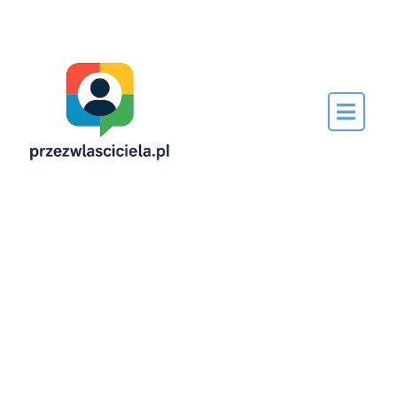
Napisane
przez…