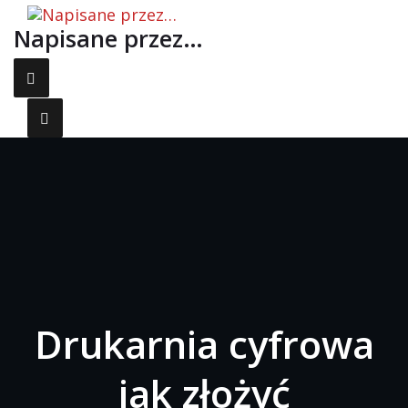
Skip to the content
Napisane przez…
Primary Menu
Drukarnia cyfrowa
jak złożyć