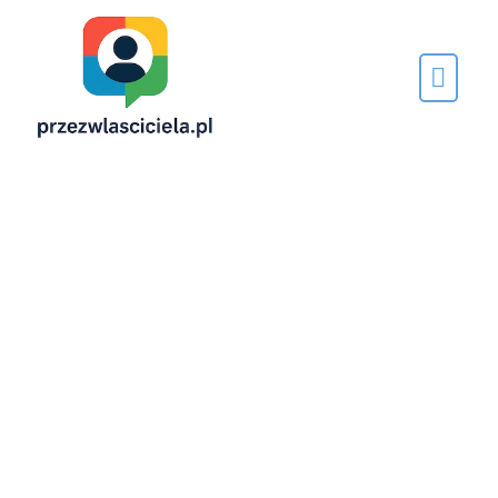
Napisane
przez…