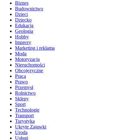
Biznes
Budownictwo
Dzieci
Dziecko
Edukacja
Geologia
Hobby
Imprezy
Marketing i reklama
Moda
Motoryzacja
Nieruchomości
Obcojęzyczne
Praca
Prawo
Przemysł
Rolnictwo
Sklepy
Sport
Technologie
Transport
Turystyka
Ukryte Zajawki
Uroda
Usługi