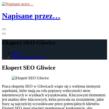
Skip
to
the
Napisane przez…
content
Primary
Menu
Ekspert SEO Gliwice
Home
Ekspert SEO Gliwice
Ekspert SEO Gliwice
Praca eksperta SEO w Gliwicach wiąże się z wieloma istotnymi
aspektami, które mają na celu poprawę widoczności stron
internetowych w wynikach wyszukiwania. Kluczowym elementem
jest analiza słów kluczowych, która pozwala na zrozumienie, jakie
frazy są najczęściej wyszukiwane przez potencjalnych klientów.
Ekspert SEO musi również monitorować konkurencję, aby