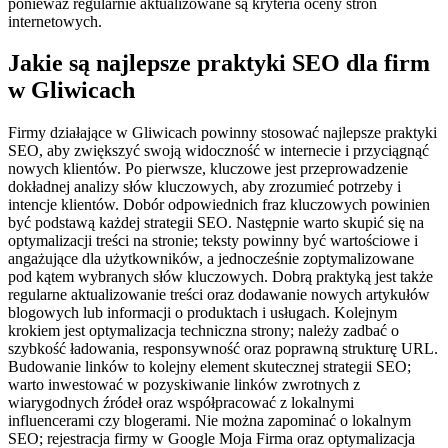
ponieważ regularnie aktualizowane są kryteria oceny stron
internetowych.
Jakie są najlepsze praktyki SEO dla firm
w Gliwicach
Firmy działające w Gliwicach powinny stosować najlepsze praktyki
SEO, aby zwiększyć swoją widoczność w internecie i przyciągnąć
nowych klientów. Po pierwsze, kluczowe jest przeprowadzenie
dokładnej analizy słów kluczowych, aby zrozumieć potrzeby i
intencje klientów. Dobór odpowiednich fraz kluczowych powinien
być podstawą każdej strategii SEO. Następnie warto skupić się na
optymalizacji treści na stronie; teksty powinny być wartościowe i
angażujące dla użytkowników, a jednocześnie zoptymalizowane
pod kątem wybranych słów kluczowych. Dobrą praktyką jest także
regularne aktualizowanie treści oraz dodawanie nowych artykułów
blogowych lub informacji o produktach i usługach. Kolejnym
krokiem jest optymalizacja techniczna strony; należy zadbać o
szybkość ładowania, responsywność oraz poprawną strukturę URL.
Budowanie linków to kolejny element skutecznej strategii SEO;
warto inwestować w pozyskiwanie linków zwrotnych z
wiarygodnych źródeł oraz współpracować z lokalnymi
influencerami czy blogerami. Nie można zapominać o lokalnym
SEO; rejestracja firmy w Google Moja Firma oraz optymalizacja