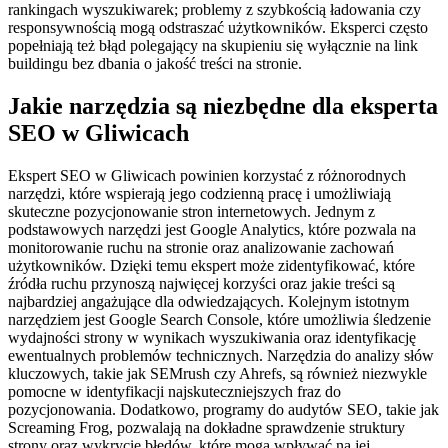
rankingach wyszukiwarek; problemy z szybkością ładowania czy
responsywnością mogą odstraszać użytkowników. Eksperci często
popełniają też błąd polegający na skupieniu się wyłącznie na link
buildingu bez dbania o jakość treści na stronie.
Jakie narzędzia są niezbędne dla eksperta
SEO w Gliwicach
Ekspert SEO w Gliwicach powinien korzystać z różnorodnych
narzędzi, które wspierają jego codzienną pracę i umożliwiają
skuteczne pozycjonowanie stron internetowych. Jednym z
podstawowych narzędzi jest Google Analytics, które pozwala na
monitorowanie ruchu na stronie oraz analizowanie zachowań
użytkowników. Dzięki temu ekspert może zidentyfikować, które
źródła ruchu przynoszą najwięcej korzyści oraz jakie treści są
najbardziej angażujące dla odwiedzających. Kolejnym istotnym
narzędziem jest Google Search Console, które umożliwia śledzenie
wydajności strony w wynikach wyszukiwania oraz identyfikację
ewentualnych problemów technicznych. Narzędzia do analizy słów
kluczowych, takie jak SEMrush czy Ahrefs, są również niezwykle
pomocne w identyfikacji najskuteczniejszych fraz do
pozycjonowania. Dodatkowo, programy do audytów SEO, takie jak
Screaming Frog, pozwalają na dokładne sprawdzenie struktury
strony oraz wykrycie błędów, które mogą wpływać na jej