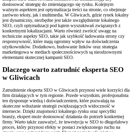
dostosować strategię do zmieniającego się rynku. Kolejnym
ważnym aspektem jest optymalizacja treści na stronie, co obejmuje
zarówno teksty, jak i multimedia. W Gliwicach, gdzie rynek lokalny
jest dynamiczny, niezbędne jest także uwzględnienie lokalnego
SEO, czyli optymalizacji pod kątem wyszukiwań związanych z
konkretnymi lokalizacjami. Warto również zwrócić uwagę na
techniczne aspekty SEO, takie jak szybkość ładowania strony czy
responsywność, które mają ogromny wpływ na doświadczenia
użytkowników. Dodatkowo, budowanie linków oraz strategia
marketingowa w mediach społecznościowych są nieodzownymi
elementami skutecznej kampanii SEO.
Dlaczego warto zatrudnić eksperta SEO
w Gliwicach
Zatrudnienie eksperta SEO w Gliwicach przynosi wiele korzyści dla
firm działających w tym regionie. Przede wszystkim, profesjonalista
ten dysponuje wiedzą i doświadczeniem, które pozwalają na
skuteczne wdrażanie strategii zwiększających widoczność w
internecie. Dzięki znajomości lokalnego rynku oraz specyfiki
branży, ekspert może dostosować działania do potrzeb konkretnej
firmy. Warto także zauważyć, że inwestycja w SEO to długofalowy
proces, który przynosi efekty w postaci zwiększonego ruchu na