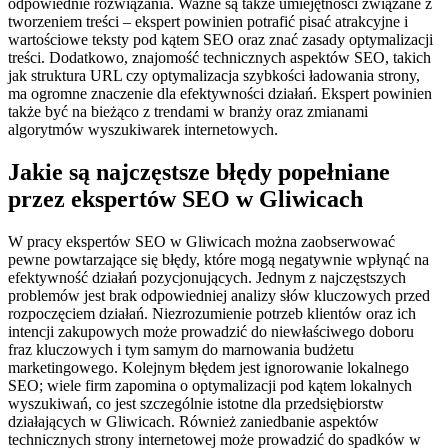
odpowiednie rozwiązania. Ważne są także umiejętności związane z
tworzeniem treści – ekspert powinien potrafić pisać atrakcyjne i
wartościowe teksty pod kątem SEO oraz znać zasady optymalizacji
treści. Dodatkowo, znajomość technicznych aspektów SEO, takich
jak struktura URL czy optymalizacja szybkości ładowania strony,
ma ogromne znaczenie dla efektywności działań. Ekspert powinien
także być na bieżąco z trendami w branży oraz zmianami
algorytmów wyszukiwarek internetowych.
Jakie są najczęstsze błędy popełniane
przez ekspertów SEO w Gliwicach
W pracy ekspertów SEO w Gliwicach można zaobserwować
pewne powtarzające się błędy, które mogą negatywnie wpłynąć na
efektywność działań pozycjonujących. Jednym z najczęstszych
problemów jest brak odpowiedniej analizy słów kluczowych przed
rozpoczęciem działań. Niezrozumienie potrzeb klientów oraz ich
intencji zakupowych może prowadzić do niewłaściwego doboru
fraz kluczowych i tym samym do marnowania budżetu
marketingowego. Kolejnym błędem jest ignorowanie lokalnego
SEO; wiele firm zapomina o optymalizacji pod kątem lokalnych
wyszukiwań, co jest szczególnie istotne dla przedsiębiorstw
działających w Gliwicach. Również zaniedbanie aspektów
technicznych strony internetowej może prowadzić do spadków w