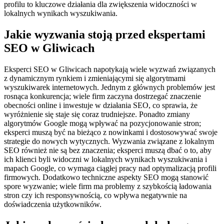
profilu to kluczowe działania dla zwiększenia widoczności w
lokalnych wynikach wyszukiwania.
Jakie wyzwania stoją przed ekspertami
SEO w Gliwicach
Eksperci SEO w Gliwicach napotykają wiele wyzwań związanych
z dynamicznym rynkiem i zmieniającymi się algorytmami
wyszukiwarek internetowych. Jednym z głównych problemów jest
rosnąca konkurencja; wiele firm zaczyna dostrzegać znaczenie
obecności online i inwestuje w działania SEO, co sprawia, że
wyróżnienie się staje się coraz trudniejsze. Ponadto zmiany
algorytmów Google mogą wpływać na pozycjonowanie stron;
eksperci muszą być na bieżąco z nowinkami i dostosowywać swoje
strategie do nowych wytycznych. Wyzwania związane z lokalnym
SEO również nie są bez znaczenia; eksperci muszą dbać o to, aby
ich klienci byli widoczni w lokalnych wynikach wyszukiwania i
mapach Google, co wymaga ciągłej pracy nad optymalizacją profili
firmowych. Dodatkowo techniczne aspekty SEO mogą stanowić
spore wyzwanie; wiele firm ma problemy z szybkością ładowania
stron czy ich responsywnością, co wpływa negatywnie na
doświadczenia użytkowników.