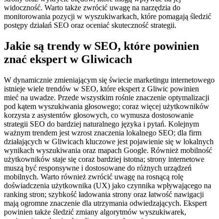
widoczność. Warto także zwrócić uwagę na narzędzia do
monitorowania pozycji w wyszukiwarkach, które pomagają śledzić
postępy działań SEO oraz oceniać skuteczność strategii.
Jakie są trendy w SEO, które powinien
znać ekspert w Gliwicach
W dynamicznie zmieniającym się świecie marketingu internetowego
istnieje wiele trendów w SEO, które ekspert z Gliwic powinien
mieć na uwadze. Przede wszystkim rośnie znaczenie optymalizacji
pod kątem wyszukiwania głosowego; coraz więcej użytkowników
korzysta z asystentów głosowych, co wymusza dostosowanie
strategii SEO do bardziej naturalnego języka i pytań. Kolejnym
ważnym trendem jest wzrost znaczenia lokalnego SEO; dla firm
działających w Gliwicach kluczowe jest pojawienie się w lokalnych
wynikach wyszukiwania oraz mapach Google. Również mobilność
użytkowników staje się coraz bardziej istotna; strony internetowe
muszą być responsywne i dostosowane do różnych urządzeń
mobilnych. Warto również zwrócić uwagę na rosnącą rolę
doświadczenia użytkownika (UX) jako czynnika wpływającego na
ranking stron; szybkość ładowania strony oraz łatwość nawigacji
mają ogromne znaczenie dla utrzymania odwiedzających. Ekspert
powinien także śledzić zmiany algorytmów wyszukiwarek,