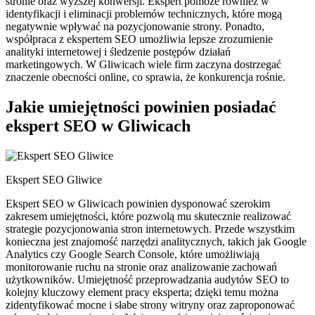
stronie oraz wyższej konwersji. Ekspert pomoże również w
identyfikacji i eliminacji problemów technicznych, które mogą
negatywnie wpływać na pozycjonowanie strony. Ponadto,
współpraca z ekspertem SEO umożliwia lepsze zrozumienie
analityki internetowej i śledzenie postępów działań
marketingowych. W Gliwicach wiele firm zaczyna dostrzegać
znaczenie obecności online, co sprawia, że konkurencja rośnie.
Jakie umiejętności powinien posiadać
ekspert SEO w Gliwicach
Ekspert SEO Gliwice
Ekspert SEO w Gliwicach powinien dysponować szerokim
zakresem umiejętności, które pozwolą mu skutecznie realizować
strategie pozycjonowania stron internetowych. Przede wszystkim
konieczna jest znajomość narzędzi analitycznych, takich jak Google
Analytics czy Google Search Console, które umożliwiają
monitorowanie ruchu na stronie oraz analizowanie zachowań
użytkowników. Umiejętność przeprowadzania audytów SEO to
kolejny kluczowy element pracy eksperta; dzięki temu można
zidentyfikować mocne i słabe strony witryny oraz zaproponować