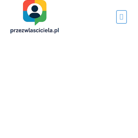
Napisane
przez…