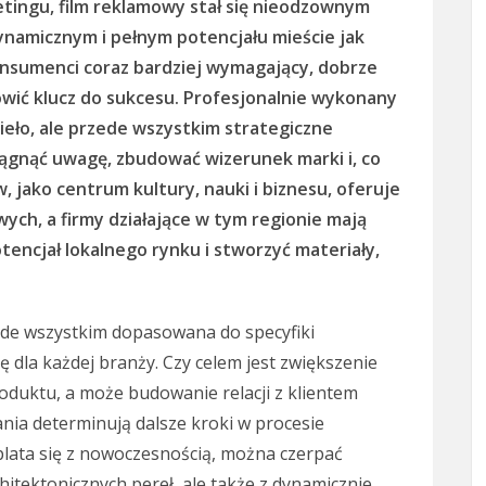
tingu, film reklamowy stał się nieodzownym
ynamicznym i pełnym potencjału mieście jak
onsumenci coraz bardziej wymagający, dobrze
ić klucz do sukcesu. Profesjonalnie wykonany
ieło, ale przede wszystkim strategiczne
ciągnąć uwagę, zbudować wizerunek marki i, co
, jako centrum kultury, nauki i biznesu, oferuje
owych, a firmy działające w tym regionie mają
tencjał lokalnego rynku i stworzyć materiały,
de wszystkim dopasowana do specyfiki
się dla każdej branży. Czy celem jest zwiększenie
duktu, a może budowanie relacji z klientem
ania determinują dalsze kroki w procesie
plata się z nowoczesnością, można czerpać
rchitektonicznych pereł, ale także z dynamicznie