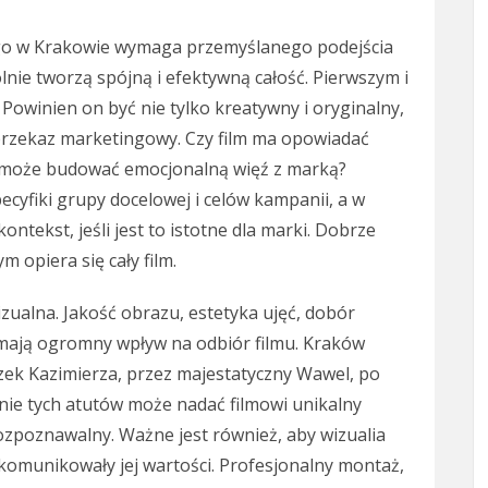
go w Krakowie wymaga przemyślanego podejścia
nie tworzą spójną i efektywną całość. Pierwszym i
owinien on być nie tylko kreatywny i oryginalny,
rzekaz marketingowy. Czy film ma opowiadać
zy może budować emocjonalną więź z marką?
cyfiki grupy docelowej i celów kampanii, a w
ntekst, jeśli jest to istotne dla marki. Dobrze
 opiera się cały film.
ualna. Jakość obrazu, estetyka ujęć, dobór
na mają ogromny wpływ na odbiór filmu. Kraków
czek Kazimierza, przez majestatyczny Wawel, po
ie tych atutów może nadać filmowi unikalny
rozpoznawalny. Ważne jest również, aby wizualia
i komunikowały jej wartości. Profesjonalny montaż,