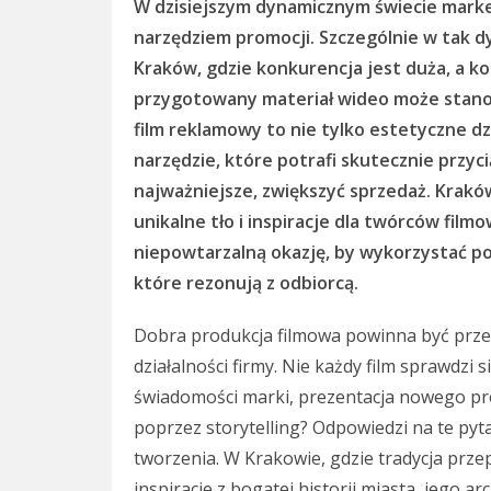
W dzisiejszym dynamicznym świecie marke
narzędziem promocji. Szczególnie w tak d
Kraków, gdzie konkurencja jest duża, a k
przygotowany materiał wideo może stanow
film reklamowy to nie tylko estetyczne dz
narzędzie, które potrafi skutecznie przy
najważniejsze, zwiększyć sprzedaż. Kraków
unikalne tło i inspiracje dla twórców film
niepowtarzalną okazję, by wykorzystać po
które rezonują z odbiorcą.
Dobra produkcja filmowa powinna być prze
działalności firmy. Nie każdy film sprawdzi 
świadomości marki, prezentacja nowego pro
poprzez storytelling? Odpowiedzi na te pyt
tworzenia. W Krakowie, gdzie tradycja prze
inspiracje z bogatej historii miasta, jego a