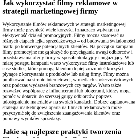
Jak wykorzystać filmy reklamowe w
strategii marketingowej firmy
Wykorzystanie filmów reklamowych w strategii marketingowej
firmy może przynieść wiele korzyści i znacząco wpłynąć na
efektywność działań promocyjnych. Filmy można stosować na
różnych etapach lejka sprzedażowego – od budowania świadomości
marki po konwersję potencjalnych klientów. Na początku kampanii
filmy promocyjne mogą służyć do przyciągania uwagi odbiorców i
przedstawiania oferty firmy w sposób atrakcyjny i angażujący. W
miarę postępu kampanii warto wykorzystać filmy instruktażowe lub
case studies, które pomogą klientom lepiej zrozumieć korzyści
płynące z korzystania z produktów lub usług firmy. Filmy można
publikować na stronie internetowej, w mediach społecznościowych
oraz podczas wydarzeń branżowych czy targów. Warto także
rozważyć współpracę z influencerami lub blogerami, którzy mogą
pomóc w dotarciu do szerszej grupy odbiorców poprzez
udostępnienie materiałów na swoich kanałach. Dobrze zaplanowana
strategia marketingowa oparta na filmach reklamowych może
przyczynić się do zwiększenia zaangażowania klientów oraz
poprawy wyników sprzedaży.
Jakie są najlepsze praktyki tworzenia