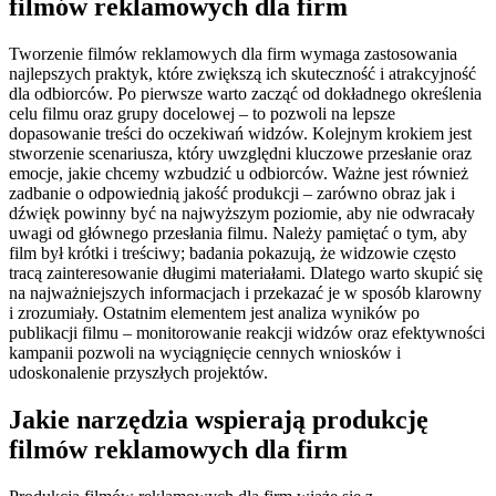
filmów reklamowych dla firm
Tworzenie filmów reklamowych dla firm wymaga zastosowania
najlepszych praktyk, które zwiększą ich skuteczność i atrakcyjność
dla odbiorców. Po pierwsze warto zacząć od dokładnego określenia
celu filmu oraz grupy docelowej – to pozwoli na lepsze
dopasowanie treści do oczekiwań widzów. Kolejnym krokiem jest
stworzenie scenariusza, który uwzględni kluczowe przesłanie oraz
emocje, jakie chcemy wzbudzić u odbiorców. Ważne jest również
zadbanie o odpowiednią jakość produkcji – zarówno obraz jak i
dźwięk powinny być na najwyższym poziomie, aby nie odwracały
uwagi od głównego przesłania filmu. Należy pamiętać o tym, aby
film był krótki i treściwy; badania pokazują, że widzowie często
tracą zainteresowanie długimi materiałami. Dlatego warto skupić się
na najważniejszych informacjach i przekazać je w sposób klarowny
i zrozumiały. Ostatnim elementem jest analiza wyników po
publikacji filmu – monitorowanie reakcji widzów oraz efektywności
kampanii pozwoli na wyciągnięcie cennych wniosków i
udoskonalenie przyszłych projektów.
Jakie narzędzia wspierają produkcję
filmów reklamowych dla firm