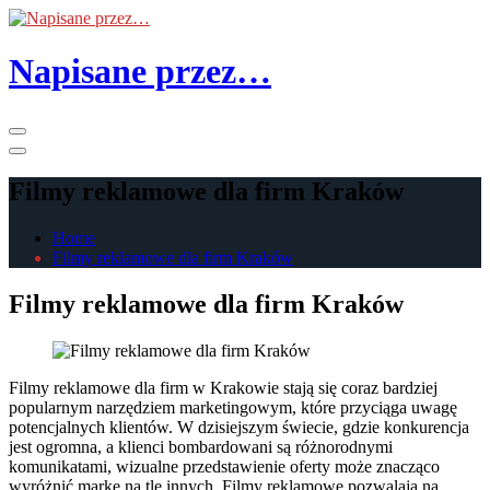
Skip
to
the
Napisane przez…
content
Primary
Menu
Filmy reklamowe dla firm Kraków
Home
Filmy reklamowe dla firm Kraków
Filmy reklamowe dla firm Kraków
Filmy reklamowe dla firm w Krakowie stają się coraz bardziej
popularnym narzędziem marketingowym, które przyciąga uwagę
potencjalnych klientów. W dzisiejszym świecie, gdzie konkurencja
jest ogromna, a klienci bombardowani są różnorodnymi
komunikatami, wizualne przedstawienie oferty może znacząco
wyróżnić markę na tle innych. Filmy reklamowe pozwalają na