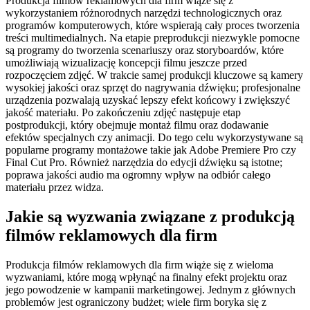
Produkcja filmów reklamowych dla firm wiąże się z
wykorzystaniem różnorodnych narzędzi technologicznych oraz
programów komputerowych, które wspierają cały proces tworzenia
treści multimedialnych. Na etapie preprodukcji niezwykle pomocne
są programy do tworzenia scenariuszy oraz storyboardów, które
umożliwiają wizualizację koncepcji filmu jeszcze przed
rozpoczęciem zdjęć. W trakcie samej produkcji kluczowe są kamery
wysokiej jakości oraz sprzęt do nagrywania dźwięku; profesjonalne
urządzenia pozwalają uzyskać lepszy efekt końcowy i zwiększyć
jakość materiału. Po zakończeniu zdjęć następuje etap
postprodukcji, który obejmuje montaż filmu oraz dodawanie
efektów specjalnych czy animacji. Do tego celu wykorzystywane są
popularne programy montażowe takie jak Adobe Premiere Pro czy
Final Cut Pro. Również narzędzia do edycji dźwięku są istotne;
poprawa jakości audio ma ogromny wpływ na odbiór całego
materiału przez widza.
Jakie są wyzwania związane z produkcją
filmów reklamowych dla firm
Produkcja filmów reklamowych dla firm wiąże się z wieloma
wyzwaniami, które mogą wpłynąć na finalny efekt projektu oraz
jego powodzenie w kampanii marketingowej. Jednym z głównych
problemów jest ograniczony budżet; wiele firm boryka się z