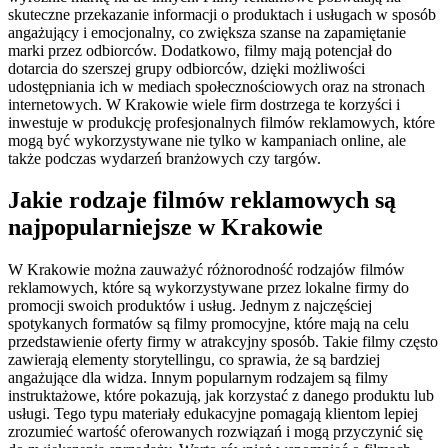
skuteczne przekazanie informacji o produktach i usługach w sposób
angażujący i emocjonalny, co zwiększa szanse na zapamiętanie
marki przez odbiorców. Dodatkowo, filmy mają potencjał do
dotarcia do szerszej grupy odbiorców, dzięki możliwości
udostępniania ich w mediach społecznościowych oraz na stronach
internetowych. W Krakowie wiele firm dostrzega te korzyści i
inwestuje w produkcję profesjonalnych filmów reklamowych, które
mogą być wykorzystywane nie tylko w kampaniach online, ale
także podczas wydarzeń branżowych czy targów.
Jakie rodzaje filmów reklamowych są
najpopularniejsze w Krakowie
W Krakowie można zauważyć różnorodność rodzajów filmów
reklamowych, które są wykorzystywane przez lokalne firmy do
promocji swoich produktów i usług. Jednym z najczęściej
spotykanych formatów są filmy promocyjne, które mają na celu
przedstawienie oferty firmy w atrakcyjny sposób. Takie filmy często
zawierają elementy storytellingu, co sprawia, że są bardziej
angażujące dla widza. Innym popularnym rodzajem są filmy
instruktażowe, które pokazują, jak korzystać z danego produktu lub
usługi. Tego typu materiały edukacyjne pomagają klientom lepiej
zrozumieć wartość oferowanych rozwiązań i mogą przyczynić się