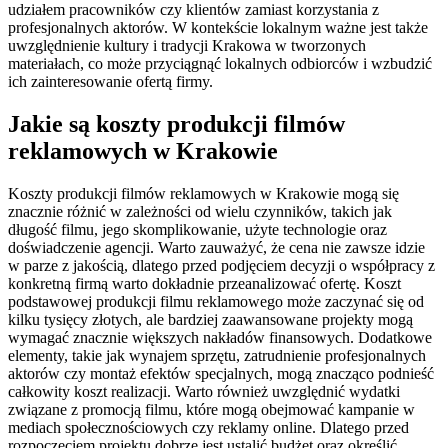
udziałem pracowników czy klientów zamiast korzystania z
profesjonalnych aktorów. W kontekście lokalnym ważne jest także
uwzględnienie kultury i tradycji Krakowa w tworzonych
materiałach, co może przyciągnąć lokalnych odbiorców i wzbudzić
ich zainteresowanie ofertą firmy.
Jakie są koszty produkcji filmów
reklamowych w Krakowie
Koszty produkcji filmów reklamowych w Krakowie mogą się
znacznie różnić w zależności od wielu czynników, takich jak
długość filmu, jego skomplikowanie, użyte technologie oraz
doświadczenie agencji. Warto zauważyć, że cena nie zawsze idzie
w parze z jakością, dlatego przed podjęciem decyzji o współpracy z
konkretną firmą warto dokładnie przeanalizować ofertę. Koszt
podstawowej produkcji filmu reklamowego może zaczynać się od
kilku tysięcy złotych, ale bardziej zaawansowane projekty mogą
wymagać znacznie większych nakładów finansowych. Dodatkowe
elementy, takie jak wynajem sprzętu, zatrudnienie profesjonalnych
aktorów czy montaż efektów specjalnych, mogą znacząco podnieść
całkowity koszt realizacji. Warto również uwzględnić wydatki
związane z promocją filmu, które mogą obejmować kampanie w
mediach społecznościowych czy reklamy online. Dlatego przed
rozpoczęciem projektu dobrze jest ustalić budżet oraz określić