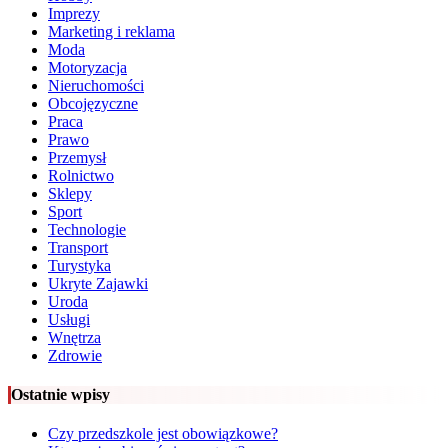
Imprezy
Marketing i reklama
Moda
Motoryzacja
Nieruchomości
Obcojęzyczne
Praca
Prawo
Przemysł
Rolnictwo
Sklepy
Sport
Technologie
Transport
Turystyka
Ukryte Zajawki
Uroda
Usługi
Wnętrza
Zdrowie
Ostatnie wpisy
Czy przedszkole jest obowiązkowe?