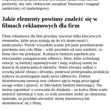
priorytety, aby móc efektywnie zarządzać finansami i osiągnąć
zamierzony cel marketingowy.
Jakie elementy powinny znaleźć się w
filmach reklamowych dla firm
Filmy reklamowe dla firm powinny zawierać kilka kluczowych
elementów, które przyczyniają się do ich skuteczności i
atrakcyjności. Przede wszystkim ważne jest jasne przedstawienie
przesłania oraz celu filmu – widz powinien od razu wiedzieć, co
firma chce mu przekazać. Kolejnym istotnym aspektem jest
emocjonalne zaangażowanie odbiorcy; filmy, które wzbudzają
emocje, są bardziej zapamiętywane i mają większą szansę na
dotarcie do potencjalnych klientów. Warto również zadbać o
wysoką jakość obrazu i dźwięku, ponieważ profesjonalna produkcja
wpływa na postrzeganie marki przez odbiorców. Dobrze
skonstruowana narracja oraz ciekawe ujęcia mogą przyciągnąć
uwagę widza i sprawić, że film będzie bardziej interesujący. Nie
można zapominać o wezwaniu do działania – na końcu filmu warto
umieścić informacje o tym, co widz powinien zrobić po obejrzeniu
materiału, na przykład odwiedzić stronę internetową lub
skontaktować się z firmą.