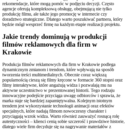
rekomendacje, które mogą pomóc w podjęciu decyzji. Często
agencje oferują kompleksową obsługę, obejmującą nie tylko
produkcję filmu, ale także jego promocję w internecie czy
doradztwo strategiczne. Dlatego warto poszukiwać partnera, który
będzie mógł wesprzeć firmę na każdym etapie realizacji projektu.
Jakie trendy dominują w produkcji
filmów reklamowych dla firm w
Krakowie
Produkcja filmów reklamowych dla firm w Krakowie podlega
dynamicznym zmianom i trendom, które wpływają na sposób
tworzenia treści multimedialnych. Obecnie coraz większą
popularnością cieszą się filmy kręcone w formacie 360 stopni oraz
filmy interaktywne, które angażują widza i pozwalają mu na
aktywne uczestnictwo w prezentowanej historii. Tego rodzaju
innowacyjne podejście przyciąga uwagę odbiorców i sprawia, że
marka staje się bardziej zapamiętywalna. Kolejnym istotnym
trendem jest wykorzystanie technologii animacji oraz efektów
specjalnych, które nadają filmom nowoczesny charakter i
przyciągają wzrok widza. Warto również zauważyć rosnącą rolę
autentyczności – klienci cenią sobie szczerość i prawdziwe historie,
dlatego wiele firm decyduje się na nagrywanie materiałów z