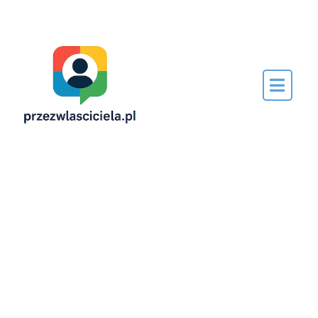
Napisane
przez…