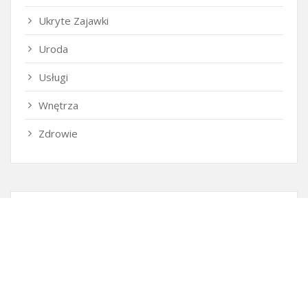
Ukryte Zajawki
Uroda
Usługi
Wnętrza
Zdrowie
Ostatnie wpisy
Firma SEO Bytom
Personalizowane prezenty korporacyjne klasy