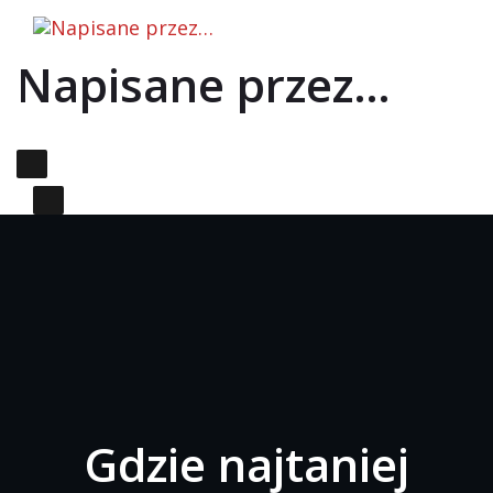
Skip to the content
Napisane przez…
Primary Menu
Gdzie najtaniej