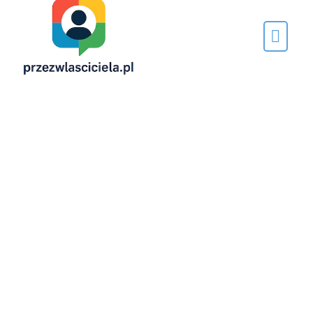
Napisane
przez…