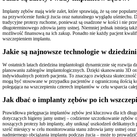
Implanty zębów mają wiele zalet, które sprawiają, że są one popular
na przywrócenie funkcji żucia oraz naturalnego wyglądu uśmiechu. Dz
tradycyjne protezy ruchome, ponieważ są osadzone w kości i nie prz
długoterminowego zdrowia jamy ustnej. Niemniej jednak istnieją tak
możliwość finansową na ich zakup. Ponadto nie każdy pacjent kwali
wszczepieniem implantu.
Jakie są najnowsze technologie w dziedzini
W ostatnich latach dziedzina implantologii dynamicznie się rozwij
planowaniu zabiegów implantologicznych. Dzięki skanowaniu 3D or
indywidualnych potrzeb pacjenta. To znacząco zwiększa skuteczność 
mogą być stosowane w przypadku pacjentów z ograniczoną ilością ko
polegająca na wszczepieniu czterech implantów w celu wsparcia całej
Jak dbać o implanty zębów po ich wszczep
Prawidłowa pielęgnacja implantów zębów jest kluczowa dla ich dług
dotyczących higieny jamy ustnej – codzienne szczotkowanie zębów or
noszących protezy lub implanty, aby uniknąć uszkodzeń delikatnych 
sześć miesięcy w celu monitorowania stanu zdrowia jamy ustnej or
nadmiernego obciążania implantu podczas żucia – może to prowadzić