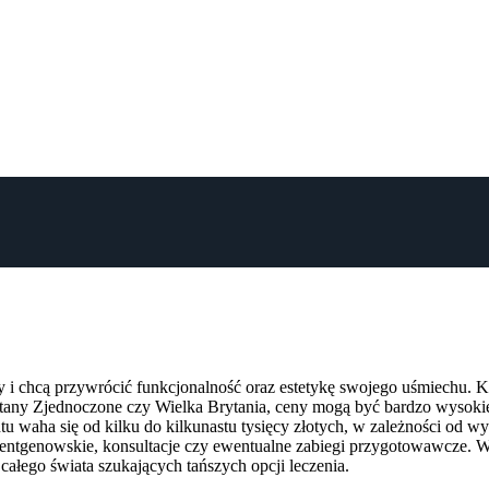
ęby i chcą przywrócić funkcjonalność oraz estetykę swojego uśmiechu.
any Zjednoczone czy Wielka Brytania, ceny mogą być bardzo wysokie, 
ntu waha się od kilku do kilkunastu tysięcy złotych, w zależności od 
entgenowskie, konsultacje czy ewentualne zabiegi przygotowawcze. W n
ałego świata szukających tańszych opcji leczenia.