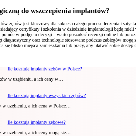
giczną do wszczepienia implantów?
tów zębów jest kluczowy dla sukcesu całego procesu leczenia i satysf
iadający certyfikaty i szkolenia w dziedzinie implantologii będą miel
móc w podjęciu decyzji – warto poszukać recenzji online lub porozmaw
ęt diagnostyczny oraz technologie stosowane podczas zabiegów mogą
cą się blisko miejsca zamieszkania lub pracy, aby ułatwić sobie dostę
Ile kosztują implanty zębów w Polsce?
aków w uzębieniu, a ich ceny w…
Ile kosztują implanty wszystkich zębów?
w w uzębieniu, a ich cena w Polsce…
Ile kosztują implanty zębowe?
w w uzębieniu, a ich ceny mogą się…