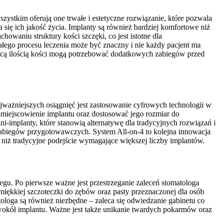
zystkim oferują one trwałe i estetyczne rozwiązanie, które pozwala
 się ich jakość życia. Implanty są również bardziej komfortowe niż
waniu struktury kości szczęki, co jest istotne dla
łego procesu leczenia może być znaczny i nie każdy pacjent ma
jącą ilością kości mogą potrzebować dodatkowych zabiegów przed
ważniejszych osiągnięć jest zastosowanie cyfrowych technologii w
iejscowienie implantu oraz dostosować jego rozmiar do
-implanty, które stanowią alternatywę dla tradycyjnych rozwiązań i
 zabiegów przygotowawczych. System All-on-4 to kolejna innowacja
e niż tradycyjne podejście wymagające większej liczby implantów.
gu. Po pierwsze ważne jest przestrzeganie zaleceń stomatologa
iękkiej szczoteczki do zębów oraz pasty przeznaczonej dla osób
ologa są również niezbędne – zaleca się odwiedzanie gabinetu co
okół implantu. Ważne jest także unikanie twardych pokarmów oraz