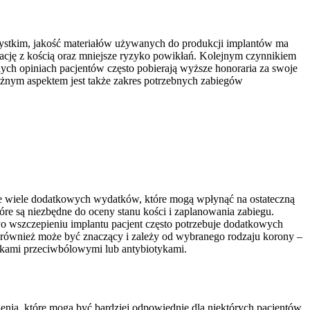
zystkim, jakość materiałów używanych do produkcji implantów ma
egrację z kością oraz mniejsze ryzyko powikłań. Kolejnym czynnikiem
ych opiniach pacjentów często pobierają wyższe honoraria za swoje
ażnym aspektem jest także zakres potrzebnych zabiegów
ieje wiele dodatkowych wydatków, które mogą wpłynąć na ostateczną
óre są niezbędne do oceny stanu kości i zaplanowania zabiegu.
o wszczepieniu implantu pacjent często potrzebuje dodatkowych
 również może być znaczący i zależy od wybranego rodzaju korony –
ekami przeciwbólowymi lub antybiotykami.
czenia, które mogą być bardziej odpowiednie dla niektórych pacjentów.