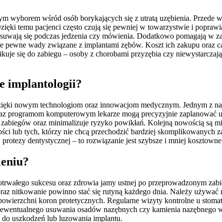
nym wyborem wśród osób borykających się z utratą uzębienia. Przede ws
ięki temu pacjenci często czują się pewniej w towarzystwie i poprawia
esuwają się podczas jedzenia czy mówienia. Dodatkowo pomagają w zacho
że pewne wady związane z implantami zębów. Koszt ich zakupu oraz ca
fikuje się do zabiegu – osoby z chorobami przyzębia czy niewystarcza
e implantologii?
a dzięki nowym technologiom oraz innowacjom medycznym. Jednym z naj
az programom komputerowym lekarze mogą precyzyjnie zaplanować um
zabiegów oraz minimalizuje ryzyko powikłań. Kolejną nowością są mini
ści lub tych, którzy nie chcą przechodzić bardziej skomplikowanych
 protezy dentystycznej – to rozwiązanie jest szybsze i mniej kosztown
ieniu?
otrwałego sukcesu oraz zdrowia jamy ustnej po przeprowadzonym zabie
az nitkowanie powinno stać się rutyną każdego dnia. Należy używać m
powierzchni koron protetycznych. Regularne wizyty kontrolne u stomat
az ewentualnego usuwania osadów nazębnych czy kamienia nazębnego w
 do uszkodzeń lub luzowania implantu.