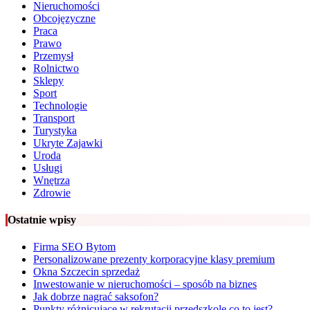
Nieruchomości
Obcojęzyczne
Praca
Prawo
Przemysł
Rolnictwo
Sklepy
Sport
Technologie
Transport
Turystyka
Ukryte Zajawki
Uroda
Usługi
Wnętrza
Zdrowie
Ostatnie wpisy
Firma SEO Bytom
Personalizowane prezenty korporacyjne klasy premium
Okna Szczecin sprzedaż
Inwestowanie w nieruchomości – sposób na biznes
Jak dobrze nagrać saksofon?
Punkty różnicujące w rekrutacji przedszkole co to jest?