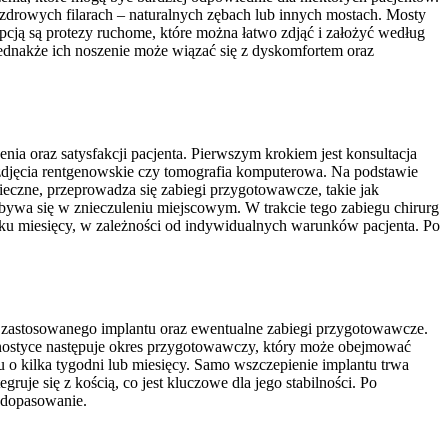
 zdrowych filarach – naturalnych zębach lub innych mostach. Mosty
cją są protezy ruchome, które można łatwo zdjąć i założyć według
Jednakże ich noszenie może wiązać się z dyskomfortem oraz
ia oraz satysfakcji pacjenta. Pierwszym krokiem jest konsultacja
k zdjęcia rentgenowskie czy tomografia komputerowa. Na podstawie
nieczne, przeprowadza się zabiegi przygotowawcze, takie jak
dbywa się w znieczuleniu miejscowym. W trakcie tego zabiegu chirurg
ilku miesięcy, w zależności od indywidualnych warunków pacjenta. Po
aj zastosowanego implantu oraz ewentualne zabiegi przygotowawcze.
iagnostyce następuje okres przygotowawczy, który może obejmować
u o kilka tygodni lub miesięcy. Samo wszczepienie implantu trwa
ruje się z kością, co jest kluczowe dla jego stabilności. Po
 dopasowanie.