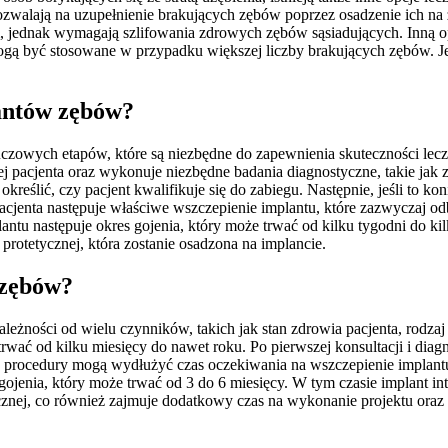
 pozwalają na uzupełnienie brakujących zębów poprzez osadzenie ich na
, jednak wymagają szlifowania zdrowych zębów sąsiadujących. Inną op
 mogą być stosowane w przypadku większej liczby brakujących zębów. 
lantów zębów?
czowych etapów, które są niezbędne do zapewnienia skuteczności leczen
nej pacjenta oraz wykonuje niezbędne badania diagnostyczne, takie ja
reślić, czy pacjent kwalifikuje się do zabiegu. Następnie, jeśli to ko
pacjenta następuje właściwe wszczepienie implantu, które zazwyczaj o
antu następuje okres gojenia, który może trwać od kilku tygodni do k
rotetycznej, która zostanie osadzona na implancie.
 zębów?
leżności od wielu czynników, takich jak stan zdrowia pacjenta, rodz
trwać od kilku miesięcy do nawet roku. Po pierwszej konsultacji i d
 Te procedury mogą wydłużyć czas oczekiwania na wszczepienie implant
jenia, który może trwać od 3 do 6 miesięcy. W tym czasie implant integ
cznej, co również zajmuje dodatkowy czas na wykonanie projektu oraz