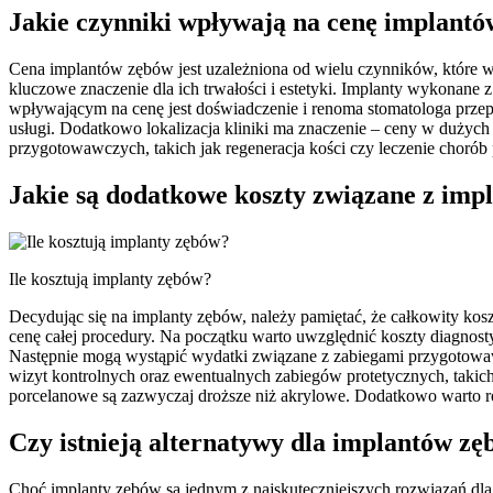
Jakie czynniki wpływają na cenę implant
Cena implantów zębów jest uzależniona od wielu czynników, które w
kluczowe znaczenie dla ich trwałości i estetyki. Implanty wykonane z
wpływającym na cenę jest doświadczenie i renoma stomatologa przepr
usługi. Dodatkowo lokalizacja kliniki ma znaczenie – ceny w dużyc
przygotowawczych, takich jak regeneracja kości czy leczenie chorób 
Jakie są dodatkowe koszty związane z imp
Ile kosztują implanty zębów?
Decydując się na implanty zębów, należy pamiętać, że całkowity kos
cenę całej procedury. Na początku warto uwzględnić koszty diagnosty
Następnie mogą wystąpić wydatki związane z zabiegami przygotowawc
wizyt kontrolnych oraz ewentualnych zabiegów protetycznych, takic
porcelanowe są zazwyczaj droższe niż akrylowe. Dodatkowo warto r
Czy istnieją alternatywy dla implantów z
Choć implanty zębów są jednym z najskuteczniejszych rozwiązań dla os