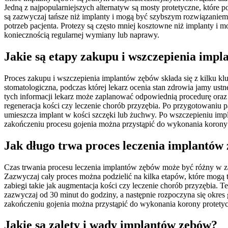
Jedną z najpopularniejszych alternatyw są mosty protetyczne, które
są zazwyczaj tańsze niż implanty i mogą być szybszym rozwiązaniem
potrzeb pacjenta. Protezy są często mniej kosztowne niż implanty i
koniecznością regularnej wymiany lub naprawy.
Jakie są etapy zakupu i wszczepienia imp
Proces zakupu i wszczepienia implantów zębów składa się z kilku klu
stomatologiczna, podczas której lekarz ocenia stan zdrowia jamy ust
tych informacji lekarz może zaplanować odpowiednią procedurę oraz ok
regeneracja kości czy leczenie chorób przyzębia. Po przygotowaniu 
umieszcza implant w kości szczęki lub żuchwy. Po wszczepieniu impl
zakończeniu procesu gojenia można przystąpić do wykonania korony p
Jak długo trwa proces leczenia implantów
Czas trwania procesu leczenia implantów zębów może być różny w za
Zazwyczaj cały proces można podzielić na kilka etapów, które mogą 
zabiegi takie jak augmentacja kości czy leczenie chorób przyzębia.
zazwyczaj od 30 minut do godziny, a następnie rozpoczyna się okres go
zakończeniu gojenia można przystąpić do wykonania korony protety
Jakie są zalety i wady implantów zębów?