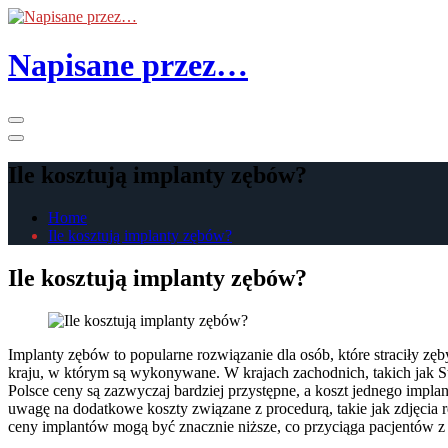
Skip
to
the
Napisane przez…
content
Primary
Menu
Ile kosztują implanty zębów?
Home
Ile kosztują implanty zębów?
Ile kosztują implanty zębów?
Implanty zębów to popularne rozwiązanie dla osób, które straciły z
kraju, w którym są wykonywane. W krajach zachodnich, takich jak St
Polsce ceny są zazwyczaj bardziej przystępne, a koszt jednego impla
uwagę na dodatkowe koszty związane z procedurą, takie jak zdjęcia r
ceny implantów mogą być znacznie niższe, co przyciąga pacjentów z c