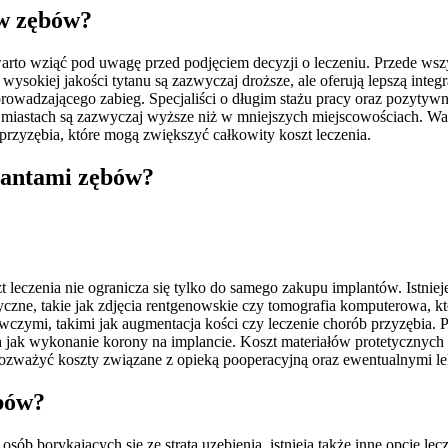
ów zębów?
arto wziąć pod uwagę przed podjęciem decyzji o leczeniu. Przede ws
 wysokiej jakości tytanu są zazwyczaj droższe, ale oferują lepszą int
owadzającego zabieg. Specjaliści o długim stażu pracy oraz pozytywn
h miastach są zazwyczaj wyższe niż w mniejszych miejscowościach. W
przyzębia, które mogą zwiększyć całkowity koszt leczenia.
lantami zębów?
zt leczenia nie ogranicza się tylko do samego zakupu implantów. Istn
czne, takie jak zdjęcia rentgenowskie czy tomografia komputerowa, kt
zymi, takimi jak augmentacja kości czy leczenie chorób przyzębia. P
h jak wykonanie korony na implancie. Koszt materiałów protetycznych
ozważyć koszty związane z opieką pooperacyjną oraz ewentualnymi l
ębów?
ób borykających się ze stratą uzębienia, istnieją także inne opcje le