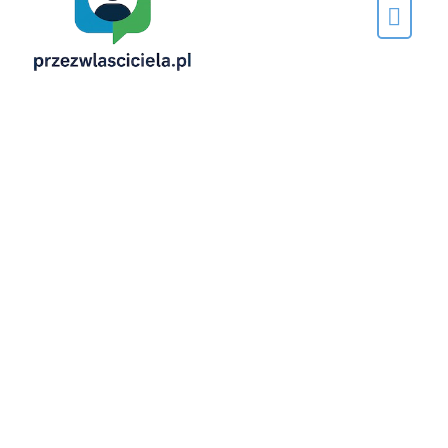
Napisane
przez…