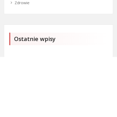
Zdrowie
Ostatnie wpisy
Firma SEO Bytom
Personalizowane prezenty korporacyjne klasy
premium
Okna Szczecin sprzedaż
Inwestowanie w nieruchomości – sposób na biznes
Jak dobrze nagrać saksofon?