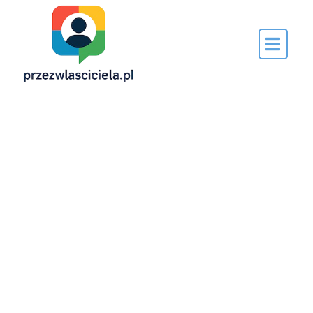
Napisane
przez…