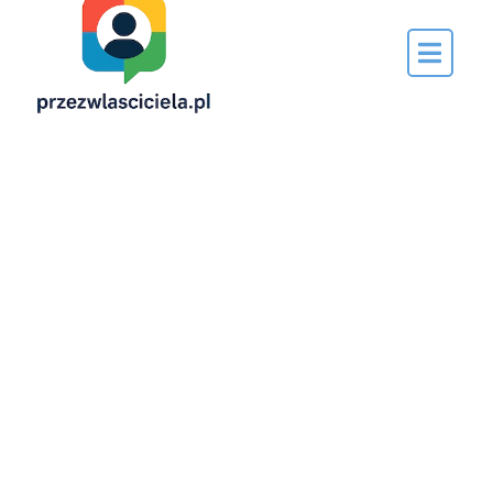
Napisane
przez…