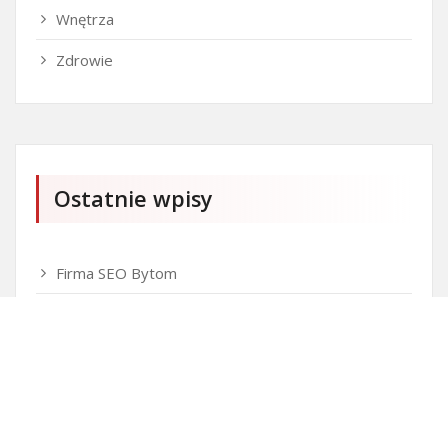
Wnętrza
Zdrowie
Ostatnie wpisy
Firma SEO Bytom
Personalizowane prezenty korporacyjne klasy
premium
Okna Szczecin sprzedaż
Inwestowanie w nieruchomości – sposób na biznes