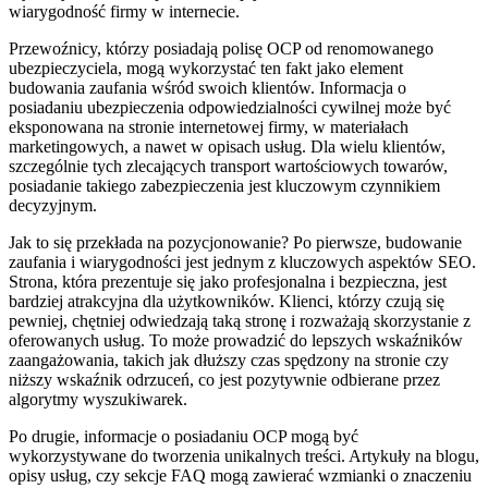
wiarygodność firmy w internecie.
Przewoźnicy, którzy posiadają polisę OCP od renomowanego
ubezpieczyciela, mogą wykorzystać ten fakt jako element
budowania zaufania wśród swoich klientów. Informacja o
posiadaniu ubezpieczenia odpowiedzialności cywilnej może być
eksponowana na stronie internetowej firmy, w materiałach
marketingowych, a nawet w opisach usług. Dla wielu klientów,
szczególnie tych zlecających transport wartościowych towarów,
posiadanie takiego zabezpieczenia jest kluczowym czynnikiem
decyzyjnym.
Jak to się przekłada na pozycjonowanie? Po pierwsze, budowanie
zaufania i wiarygodności jest jednym z kluczowych aspektów SEO.
Strona, która prezentuje się jako profesjonalna i bezpieczna, jest
bardziej atrakcyjna dla użytkowników. Klienci, którzy czują się
pewniej, chętniej odwiedzają taką stronę i rozważają skorzystanie z
oferowanych usług. To może prowadzić do lepszych wskaźników
zaangażowania, takich jak dłuższy czas spędzony na stronie czy
niższy wskaźnik odrzuceń, co jest pozytywnie odbierane przez
algorytmy wyszukiwarek.
Po drugie, informacje o posiadaniu OCP mogą być
wykorzystywane do tworzenia unikalnych treści. Artykuły na blogu,
opisy usług, czy sekcje FAQ mogą zawierać wzmianki o znaczeniu