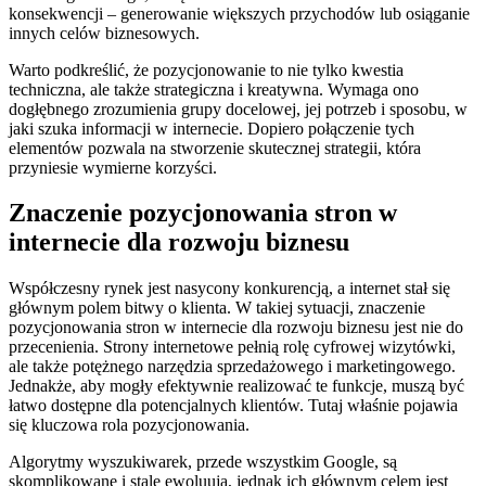
konsekwencji – generowanie większych przychodów lub osiąganie
innych celów biznesowych.
Warto podkreślić, że pozycjonowanie to nie tylko kwestia
techniczna, ale także strategiczna i kreatywna. Wymaga ono
dogłębnego zrozumienia grupy docelowej, jej potrzeb i sposobu, w
jaki szuka informacji w internecie. Dopiero połączenie tych
elementów pozwala na stworzenie skutecznej strategii, która
przyniesie wymierne korzyści.
Znaczenie pozycjonowania stron w
internecie dla rozwoju biznesu
Współczesny rynek jest nasycony konkurencją, a internet stał się
głównym polem bitwy o klienta. W takiej sytuacji, znaczenie
pozycjonowania stron w internecie dla rozwoju biznesu jest nie do
przecenienia. Strony internetowe pełnią rolę cyfrowej wizytówki,
ale także potężnego narzędzia sprzedażowego i marketingowego.
Jednakże, aby mogły efektywnie realizować te funkcje, muszą być
łatwo dostępne dla potencjalnych klientów. Tutaj właśnie pojawia
się kluczowa rola pozycjonowania.
Algorytmy wyszukiwarek, przede wszystkim Google, są
skomplikowane i stale ewoluują, jednak ich głównym celem jest