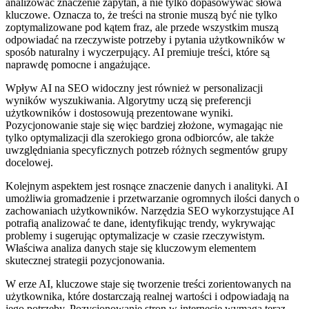
analizować znaczenie zapytań, a nie tylko dopasowywać słowa
kluczowe. Oznacza to, że treści na stronie muszą być nie tylko
zoptymalizowane pod kątem fraz, ale przede wszystkim muszą
odpowiadać na rzeczywiste potrzeby i pytania użytkowników w
sposób naturalny i wyczerpujący. AI premiuje treści, które są
naprawdę pomocne i angażujące.
Wpływ AI na SEO widoczny jest również w personalizacji
wyników wyszukiwania. Algorytmy uczą się preferencji
użytkowników i dostosowują prezentowane wyniki.
Pozycjonowanie staje się więc bardziej złożone, wymagając nie
tylko optymalizacji dla szerokiego grona odbiorców, ale także
uwzględniania specyficznych potrzeb różnych segmentów grupy
docelowej.
Kolejnym aspektem jest rosnące znaczenie danych i analityki. AI
umożliwia gromadzenie i przetwarzanie ogromnych ilości danych o
zachowaniach użytkowników. Narzędzia SEO wykorzystujące AI
potrafią analizować te dane, identyfikując trendy, wykrywając
problemy i sugerując optymalizacje w czasie rzeczywistym.
Właściwa analiza danych staje się kluczowym elementem
skutecznej strategii pozycjonowania.
W erze AI, kluczowe staje się tworzenie treści zorientowanych na
użytkownika, które dostarczają realnej wartości i odpowiadają na
jego potrzeby. Pozycjonowanie stron w internecie wymaga teraz