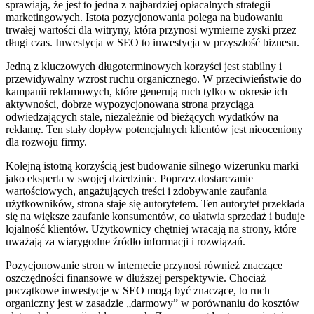
sprawiają, że jest to jedna z najbardziej opłacalnych strategii
marketingowych. Istota pozycjonowania polega na budowaniu
trwałej wartości dla witryny, która przynosi wymierne zyski przez
długi czas. Inwestycja w SEO to inwestycja w przyszłość biznesu.
Jedną z kluczowych długoterminowych korzyści jest stabilny i
przewidywalny wzrost ruchu organicznego. W przeciwieństwie do
kampanii reklamowych, które generują ruch tylko w okresie ich
aktywności, dobrze wypozycjonowana strona przyciąga
odwiedzających stale, niezależnie od bieżących wydatków na
reklamę. Ten stały dopływ potencjalnych klientów jest nieoceniony
dla rozwoju firmy.
Kolejną istotną korzyścią jest budowanie silnego wizerunku marki
jako eksperta w swojej dziedzinie. Poprzez dostarczanie
wartościowych, angażujących treści i zdobywanie zaufania
użytkowników, strona staje się autorytetem. Ten autorytet przekłada
się na większe zaufanie konsumentów, co ułatwia sprzedaż i buduje
lojalność klientów. Użytkownicy chętniej wracają na strony, które
uważają za wiarygodne źródło informacji i rozwiązań.
Pozycjonowanie stron w internecie przynosi również znaczące
oszczędności finansowe w dłuższej perspektywie. Chociaż
początkowe inwestycje w SEO mogą być znaczące, to ruch
organiczny jest w zasadzie „darmowy” w porównaniu do kosztów