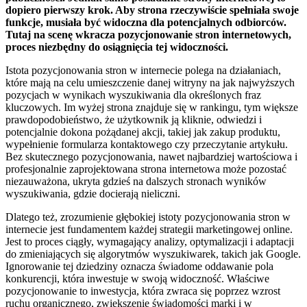
dopiero pierwszy krok. Aby strona rzeczywiście spełniała swoje
funkcje, musiała być widoczna dla potencjalnych odbiorców.
Tutaj na scenę wkracza pozycjonowanie stron internetowych,
proces niezbędny do osiągnięcia tej widoczności.
Istota pozycjonowania stron w internecie polega na działaniach,
które mają na celu umieszczenie danej witryny na jak najwyższych
pozycjach w wynikach wyszukiwania dla określonych fraz
kluczowych. Im wyżej strona znajduje się w rankingu, tym większe
prawdopodobieństwo, że użytkownik ją kliknie, odwiedzi i
potencjalnie dokona pożądanej akcji, takiej jak zakup produktu,
wypełnienie formularza kontaktowego czy przeczytanie artykułu.
Bez skutecznego pozycjonowania, nawet najbardziej wartościowa i
profesjonalnie zaprojektowana strona internetowa może pozostać
niezauważona, ukryta gdzieś na dalszych stronach wyników
wyszukiwania, gdzie docierają nieliczni.
Dlatego też, zrozumienie głębokiej istoty pozycjonowania stron w
internecie jest fundamentem każdej strategii marketingowej online.
Jest to proces ciągły, wymagający analizy, optymalizacji i adaptacji
do zmieniających się algorytmów wyszukiwarek, takich jak Google.
Ignorowanie tej dziedziny oznacza świadome oddawanie pola
konkurencji, która inwestuje w swoją widoczność. Właściwe
pozycjonowanie to inwestycja, która zwraca się poprzez wzrost
ruchu organicznego, zwiększenie świadomości marki i w