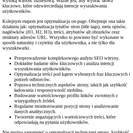
wysoką wartość biznesową. Ważne jest, aby wybrać słowa
kluczowe, które odzwierciedlają intencje wyszukiwania
użytkowników.
Kolejnym etapem jest optymalizacja on-page. Obejmuje ona takie
działania jak: optymalizacja tytułów stron (title tags), meta opisów,
nagłówków (H1, H2, H3), treści, atrybutów alt obrazków oraz
struktury adresów URL. Wszystko to powinno być wykonane w
sposób naturalny i czytelny dla użytkownika, a nie tylko dla
wyszukiwarki.
Przeprowadzenie kompleksowego audytu SEO witryny.
Dokładne badanie słów kluczowych i analiza intencji
wyszukiwania użytkowników.
Optymalizacja treści pod kątem wybranych fraz kluczowych i
potrzeb odbiorców.
Poprawa technicznych aspektów strony, takich jak szybkość
ładowania i responsywność mobilna.
Budowanie wartościowego profilu linków zwrotnych z
wiarygodnych źródeł.
Regularne monitorowanie pozycji strony i analizowanie
danych analitycznych.
Tworzenie angażujących i wartościowych treści, które
odpowiadają na pytania użytkowników.
Nie można zapomnieć o optymalizacji technicznej strony. Szybkość