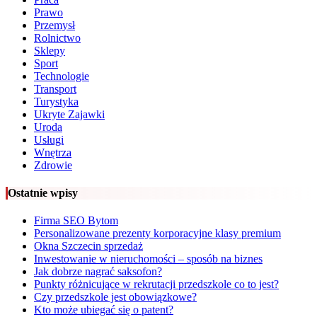
Prawo
Przemysł
Rolnictwo
Sklepy
Sport
Technologie
Transport
Turystyka
Ukryte Zajawki
Uroda
Usługi
Wnętrza
Zdrowie
Ostatnie wpisy
Firma SEO Bytom
Personalizowane prezenty korporacyjne klasy premium
Okna Szczecin sprzedaż
Inwestowanie w nieruchomości – sposób na biznes
Jak dobrze nagrać saksofon?
Punkty różnicujące w rekrutacji przedszkole co to jest?
Czy przedszkole jest obowiązkowe?
Kto może ubiegać się o patent?