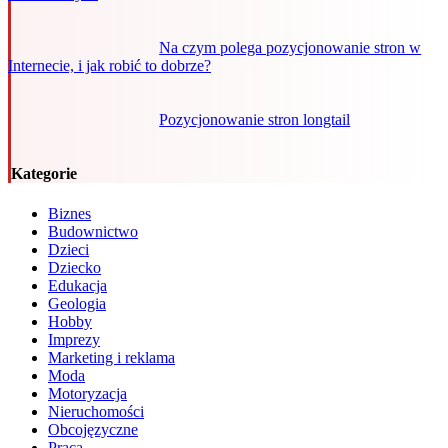
Na czym polega pozycjonowanie stron w
Internecie, i jak robić to dobrze?
Pozycjonowanie stron longtail
Kategorie
Biznes
Budownictwo
Dzieci
Dziecko
Edukacja
Geologia
Hobby
Imprezy
Marketing i reklama
Moda
Motoryzacja
Nieruchomości
Obcojęzyczne
Praca