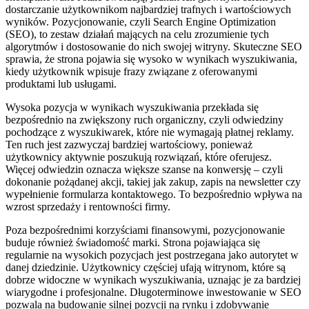
dostarczanie użytkownikom najbardziej trafnych i wartościowych
wyników. Pozycjonowanie, czyli Search Engine Optimization
(SEO), to zestaw działań mających na celu zrozumienie tych
algorytmów i dostosowanie do nich swojej witryny. Skuteczne SEO
sprawia, że strona pojawia się wysoko w wynikach wyszukiwania,
kiedy użytkownik wpisuje frazy związane z oferowanymi
produktami lub usługami.
Wysoka pozycja w wynikach wyszukiwania przekłada się
bezpośrednio na zwiększony ruch organiczny, czyli odwiedziny
pochodzące z wyszukiwarek, które nie wymagają płatnej reklamy.
Ten ruch jest zazwyczaj bardziej wartościowy, ponieważ
użytkownicy aktywnie poszukują rozwiązań, które oferujesz.
Więcej odwiedzin oznacza większe szanse na konwersję – czyli
dokonanie pożądanej akcji, takiej jak zakup, zapis na newsletter czy
wypełnienie formularza kontaktowego. To bezpośrednio wpływa na
wzrost sprzedaży i rentowności firmy.
Poza bezpośrednimi korzyściami finansowymi, pozycjonowanie
buduje również świadomość marki. Strona pojawiająca się
regularnie na wysokich pozycjach jest postrzegana jako autorytet w
danej dziedzinie. Użytkownicy częściej ufają witrynom, które są
dobrze widoczne w wynikach wyszukiwania, uznając je za bardziej
wiarygodne i profesjonalne. Długoterminowe inwestowanie w SEO
pozwala na budowanie silnej pozycji na rynku i zdobywanie