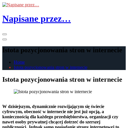
Skip
to
the
Napisane przez…
content
Primary
Menu
Istota pozycjonowania stron w internecie
Home
Istota pozycjonowania stron w internecie
Istota pozycjonowania stron w internecie
W dzisiejszym, dynamicznie rozwijającym się świecie
cyfrowym, obecność w internecie nie jest już opcją, a
koniecznością dla każdego przedsiębiorstwa, organizacji czy
nawet osoby prywatnej chcącej dotrzeć do szerszej
publiczności. Jednak samo posiadanie strony internetowej to