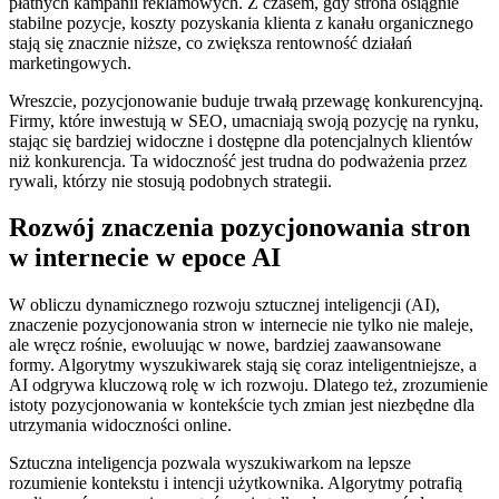
płatnych kampanii reklamowych. Z czasem, gdy strona osiągnie
stabilne pozycje, koszty pozyskania klienta z kanału organicznego
stają się znacznie niższe, co zwiększa rentowność działań
marketingowych.
Wreszcie, pozycjonowanie buduje trwałą przewagę konkurencyjną.
Firmy, które inwestują w SEO, umacniają swoją pozycję na rynku,
stając się bardziej widoczne i dostępne dla potencjalnych klientów
niż konkurencja. Ta widoczność jest trudna do podważenia przez
rywali, którzy nie stosują podobnych strategii.
Rozwój znaczenia pozycjonowania stron
w internecie w epoce AI
W obliczu dynamicznego rozwoju sztucznej inteligencji (AI),
znaczenie pozycjonowania stron w internecie nie tylko nie maleje,
ale wręcz rośnie, ewoluując w nowe, bardziej zaawansowane
formy. Algorytmy wyszukiwarek stają się coraz inteligentniejsze, a
AI odgrywa kluczową rolę w ich rozwoju. Dlatego też, zrozumienie
istoty pozycjonowania w kontekście tych zmian jest niezbędne dla
utrzymania widoczności online.
Sztuczna inteligencja pozwala wyszukiwarkom na lepsze
rozumienie kontekstu i intencji użytkownika. Algorytmy potrafią