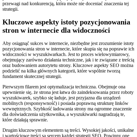
przewagi nad konkurencją, która może nie doceniać znaczenia tej
strategii.
Kluczowe aspekty istoty pozycjonowania
stron w internecie dla widoczności
Aby osiągnąć sukces w internecie, niezbędne jest zrozumienie istoty
pozycjonowania stron w internecie, które skupia się na poprawie ich
widoczności w wyszukiwarkach. Jest to proces wielowymiarowy,
obejmujący zarówno działania techniczne, jak i te związane z treścią
oraz budowaniem autorytetu strony. Kluczowe aspekty SEO można
podzielić na kilka głównych kategorii, które wspólnie tworzą
fundament skutecznej strategii.
Pierwszym filarem jest optymalizacja techniczna. Obejmuje ona
upewnienie się, że strona jest łatwa do zaindeksowania przez roboty
wyszukiwarek, szybko się ładuje, jest przyjazna dla urządzeń
mobilnych (responsywność) i posiada poprawną strukturę linków
wewnętrznych. Szybkość ładowania strony ma ogromne znaczenie
dla doświadczenia użytkownika, a wyszukiwarki nagradzają te,
które działają sprawnie.
Drugim kluczowym elementem są treści. Wysokiej jakości, unikalne
i wartościowe treści są sercem każdej strategii SEO. Powinny one