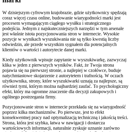
marki
W dzisiejszym cyfrowym krajobrazie, gdzie użytkownicy spędzają
coraz więcej czasu online, budowanie wiarygodności marki jest
procesem wymagającym ciągłego wysiłku i strategicznego
podejścia. Jednym z najskuteczniejszych narzędzi w tym arsenale
jest właśnie istota pozycjonowania stron w internecie. Wysokie
pozycje w wynikach wyszukiwania nie są tylko kwestią liczby
odwiedzin, ale przede wszystkim sygnałem dla potencjalnych
klientów o wartości i autorytecie danej marki.
Kiedy użytkownik wpisuje zapytanie w wyszukiwarkę, zazwyczaj
klika w jeden z pierwszych wyników. Fakt, że Twoja strona
pojawia się na pierwszej stronie, a najlepiej w czołówce, buduje
natychmiastowe skojarzenie z autorytetem i trafnością. W oczach
użytkownika, strony, które wyszukiwarki uznają za najlepsze, są
również tymi, którym można najbardziej zaufać. To psychologiczny
efekt, który ma ogromne znaczenie dla decyzji zakupowych i
ogólnego postrzegania firmy.
Pozycjonowanie stron w internecie przekłada się na wiarygodność
poprzez kilka mechanizmów. Po pierwsze, jest to efekt
konsekwentnej pracy nad optymalizacją techniczną i jakością treści.
Strona, która jest szybka, łatwa w nawigacji i dostarcza
wartościowych informacji, naturalnie zyskuje uznanie zarówno