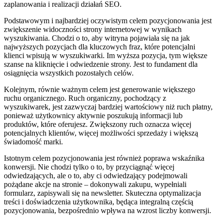
zaplanowania i realizacji działań SEO.
Podstawowym i najbardziej oczywistym celem pozycjonowania jest
zwiększenie widoczności strony internetowej w wynikach
wyszukiwania. Chodzi o to, aby witryna pojawiała się na jak
najwyższych pozycjach dla kluczowych fraz, które potencjalni
klienci wpisują w wyszukiwarki. Im wyższa pozycja, tym większe
szanse na kliknięcie i odwiedzenie strony. Jest to fundament dla
osiągnięcia wszystkich pozostałych celów.
Kolejnym, równie ważnym celem jest generowanie większego
ruchu organicznego. Ruch organiczny, pochodzący z
wyszukiwarek, jest zazwyczaj bardziej wartościowy niż ruch płatny,
ponieważ użytkownicy aktywnie poszukują informacji lub
produktów, które oferujesz. Zwiększony ruch oznacza więcej
potencjalnych klientów, więcej możliwości sprzedaży i większą
świadomość marki.
Istotnym celem pozycjonowania jest również poprawa wskaźnika
konwersji. Nie chodzi tylko o to, by przyciągnąć więcej
odwiedzających, ale o to, aby ci odwiedzający podejmowali
pożądane akcje na stronie – dokonywali zakupu, wypełniali
formularz, zapisywali się na newsletter. Skuteczna optymalizacja
treści i doświadczenia użytkownika, będąca integralną częścią
pozycjonowania, bezpośrednio wpływa na wzrost liczby konwersji.