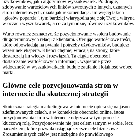
użytkowników, jak i algorytmów wyszukiwarek. Po drugie,
zdobywanie wartościowych linków zwrotnych z innych, uznanych
stron internetowych, działa jak rekomendacja. Im więcej takich
„głosów poparcia”, tym bardziej wiarygodna staje się Twoja witryna
w oczach wyszukiwarek, a co za tym idzie, również użytkowników.
Warto również zaznaczyć, że pozycjonowanie wspiera budowanie
długoterminowych relacji z klientami. Oferując wartościowe treści,
które odpowiadają na pytania i potrzeby użytkowników, budujesz
wizerunek eksperta. Klienci chętniej wracają na strony, które
dostarczają im wiedzy i rozwiązań. Ta ciągła obecność i
dostarczanie wartościowych informacji, wspierane przez
widoczność w wyszukiwarkach, buduje zaufanie i lojalność wobec
marki.
Główne cele pozycjonowania stron w
internecie dla skutecznej strategii
Skuteczna strategia marketingowa w internecie opiera się na jasno
zdefiniowanych celach, a w kontekście obecności online, istota
pozycjonowania stron w internecie odgrywa w tym procesie
kluczową rolę. Pozycjonowanie nie jest celem samym w sobie, lecz
narzędziem, które pozwala osiągnąć szersze cele biznesowe.
Zrozumienie tych celów jest niezbędne do prawidłowego