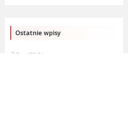
Ostatnie wpisy
Firma SEO Bytom
Personalizowane prezenty korporacyjne klasy
premium
Okna Szczecin sprzedaż
Inwestowanie w nieruchomości – sposób na biznes
Jak dobrze nagrać saksofon?
Punkty różnicujące w rekrutacji przedszkole co to
jest?