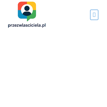
Napisane
przez…