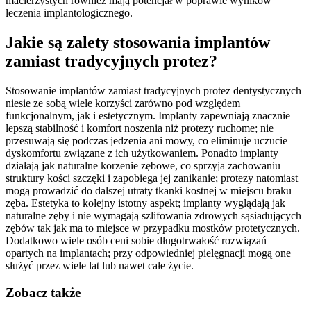
macierzystych również mają potencjał w poprawie wyników
leczenia implantologicznego.
Jakie są zalety stosowania implantów
zamiast tradycyjnych protez?
Stosowanie implantów zamiast tradycyjnych protez dentystycznych
niesie ze sobą wiele korzyści zarówno pod względem
funkcjonalnym, jak i estetycznym. Implanty zapewniają znacznie
lepszą stabilność i komfort noszenia niż protezy ruchome; nie
przesuwają się podczas jedzenia ani mowy, co eliminuje uczucie
dyskomfortu związane z ich użytkowaniem. Ponadto implanty
działają jak naturalne korzenie zębowe, co sprzyja zachowaniu
struktury kości szczęki i zapobiega jej zanikanie; protezy natomiast
mogą prowadzić do dalszej utraty tkanki kostnej w miejscu braku
zęba. Estetyka to kolejny istotny aspekt; implanty wyglądają jak
naturalne zęby i nie wymagają szlifowania zdrowych sąsiadujących
zębów tak jak ma to miejsce w przypadku mostków protetycznych.
Dodatkowo wiele osób ceni sobie długotrwałość rozwiązań
opartych na implantach; przy odpowiedniej pielęgnacji mogą one
służyć przez wiele lat lub nawet całe życie.
Zobacz także