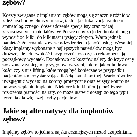
zębów?
Koszty związane z implantami zębów mogą się znacznie różnić w
zależności od wielu czynników, takich jak lokalizacja gabinetu
stomatologicznego, doświadczenie specjalisty oraz rodzaj
zastosowanych materiałów. W Polsce ceny za jeden implant mogą
wynosić od kilku do kilkunastu tysięcy złotych. Warto jednak
pamiętać, że cena nie zawsze odzwierciedla jakość usług. Wysokiej
klasy implanty wykonane z najlepszych materiałów mogą być
droższe, ale ich trwałość i bezpieczeństwo często rekompensują
początkowy wydatek. Dodatkowo do kosztów należy doliczyć ceny
związane z zabiegami przygotowawczymi, takimi jak odbudowa
kości czy sinus lifting, które mogą być konieczne w przypadku
pacjentów z niewystarczającą ilością tkanki kostnej. Warto również
uwzględnić wydatki na korony protetyczne oraz wizyty kontrolne
po wszczepieniu implantu. Niektóre kliniki oferują możliwość
rozłożenia płatności na raty, co może ułatwić dostęp do tego typu
leczenia dla większej liczby pacjentów.
Jakie są alternatywy dla implantów
zębów?
Implanty zębów to jedna z najskuteczniejszych metod uzupełniania