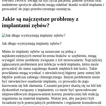
również zwrócić uwagę na styl życia pacjenta; palenie tytoniu oraz
nadmierne spożycie alkoholu mogą osłabiać tkanki wokół implantu i
prowadzić do jego przedwczesnego usunięcia.
Jakie są najczęstsze problemy z
implantami zębów?
Jak długo wytrzymują implanty zębów?
Mimo że implanty zębów są uznawane za jedną z
najskuteczniejszych metod leczenia braków w uzębieniu, mogą
wystąpić różne problemy związane z ich stosowaniem. Najczęściej
zgłaszanym problemem jest infekcja wokół implantu, która może
prowadzić do stanu zapalnego tkanek miękkich lub kości. Takie
powikłania mogą wynikać z niewłaściwej higieny jamy ustnej lub
błędów podczas zabiegu chirurgicznego. Innym problemem może
być niewłaściwe osadzenie implantu, co prowadzi do jego
luzowania się lub złamania. Czasami pacjenci skarżą się na ból lub
dyskomfort związany z implantem, co może być spowodowane
nieprawidłowym dopasowaniem korony protetycznej lub reakcją
organizmu na materiał implantu. Ważne jest, aby pacjenci byli
świadomi tych potencjalnych problemów i regularnie konsultowali