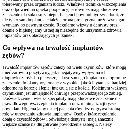
tolerowany przez organizm ludzki. Właściwa technika wszczepienia
oraz odpowiednia opieka pooperacyjna również mają kluczowe
znaczenie dla sukcesu zabiegu. Pacjenci powinni być świadomi, że
nie tylko sam implant, ale także korona protetyczna może wymagać
wymiany po pewnym czasie. Regularne wizyty u dentysty oraz
dbanie o higienę jamy ustnej są niezbędne do utrzymania zdrowia
implantów oraz otaczających je tkanek.
Co wpływa na trwałość implantów
zębów?
Trwałość implantów zębów zależy od wielu czynników, które mogą
mieć zarówno pozytywny, jak i negatywny wpływ na ich
długowieczność. Po pierwsze, jakość samego implantu ma ogromne
znaczenie. Implanty wykonane z wysokiej jakości tytanu są bardziej
odporne na korozję i lepiej integrują się z kością. Kolejnym ważnym
czynnikiem jest umiejętność chirurga przeprowadzającego zabieg.
Doświadczenie i wiedza specjalisty mają kluczowe znaczenie dla
prawidłowego wszczepienia implantu oraz minimalizacji ryzyka
powikłań. Higiena jamy ustnej pacjenta również odgrywa istotną
rolę w utrzymaniu zdrowia implantów. Osoby, które regularnie
dbają o czystość zębów i odwiedzają dentystę, mają znacznie
większe szanse na długotrwałe powodzenie zabiegu. Należy