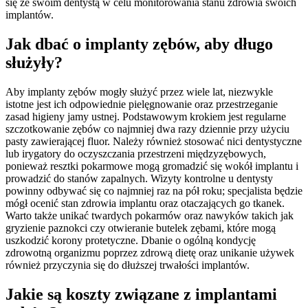
się ze swoim dentystą w celu monitorowania stanu zdrowia swoich
implantów.
Jak dbać o implanty zębów, aby długo
służyły?
Aby implanty zębów mogły służyć przez wiele lat, niezwykle
istotne jest ich odpowiednie pielęgnowanie oraz przestrzeganie
zasad higieny jamy ustnej. Podstawowym krokiem jest regularne
szczotkowanie zębów co najmniej dwa razy dziennie przy użyciu
pasty zawierającej fluor. Należy również stosować nici dentystyczne
lub irygatory do oczyszczania przestrzeni międzyzębowych,
ponieważ resztki pokarmowe mogą gromadzić się wokół implantu i
prowadzić do stanów zapalnych. Wizyty kontrolne u dentysty
powinny odbywać się co najmniej raz na pół roku; specjalista będzie
mógł ocenić stan zdrowia implantu oraz otaczających go tkanek.
Warto także unikać twardych pokarmów oraz nawyków takich jak
gryzienie paznokci czy otwieranie butelek zębami, które mogą
uszkodzić korony protetyczne. Dbanie o ogólną kondycję
zdrowotną organizmu poprzez zdrową dietę oraz unikanie używek
również przyczynia się do dłuższej trwałości implantów.
Jakie są koszty związane z implantami