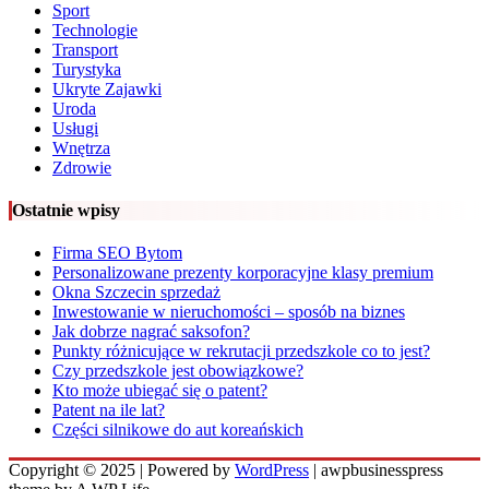
Sport
Technologie
Transport
Turystyka
Ukryte Zajawki
Uroda
Usługi
Wnętrza
Zdrowie
Ostatnie wpisy
Firma SEO Bytom
Personalizowane prezenty korporacyjne klasy premium
Okna Szczecin sprzedaż
Inwestowanie w nieruchomości – sposób na biznes
Jak dobrze nagrać saksofon?
Punkty różnicujące w rekrutacji przedszkole co to jest?
Czy przedszkole jest obowiązkowe?
Kto może ubiegać się o patent?
Patent na ile lat?
Części silnikowe do aut koreańskich
Copyright © 2025 | Powered by
WordPress
|
awpbusinesspress