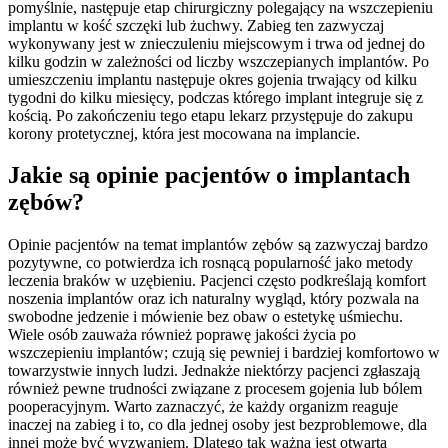
pomyślnie, następuje etap chirurgiczny polegający na wszczepieniu
implantu w kość szczęki lub żuchwy. Zabieg ten zazwyczaj
wykonywany jest w znieczuleniu miejscowym i trwa od jednej do
kilku godzin w zależności od liczby wszczepianych implantów. Po
umieszczeniu implantu następuje okres gojenia trwający od kilku
tygodni do kilku miesięcy, podczas którego implant integruje się z
kością. Po zakończeniu tego etapu lekarz przystępuje do zakupu
korony protetycznej, która jest mocowana na implancie.
Jakie są opinie pacjentów o implantach
zębów?
Opinie pacjentów na temat implantów zębów są zazwyczaj bardzo
pozytywne, co potwierdza ich rosnącą popularność jako metody
leczenia braków w uzębieniu. Pacjenci często podkreślają komfort
noszenia implantów oraz ich naturalny wygląd, który pozwala na
swobodne jedzenie i mówienie bez obaw o estetykę uśmiechu.
Wiele osób zauważa również poprawę jakości życia po
wszczepieniu implantów; czują się pewniej i bardziej komfortowo w
towarzystwie innych ludzi. Jednakże niektórzy pacjenci zgłaszają
również pewne trudności związane z procesem gojenia lub bólem
pooperacyjnym. Warto zaznaczyć, że każdy organizm reaguje
inaczej na zabieg i to, co dla jednej osoby jest bezproblemowe, dla
innej może być wyzwaniem. Dlatego tak ważna jest otwarta