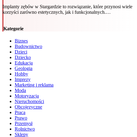
Implanty zębów w Stargardzie to rozwiązanie, które przynosi wiele
korzyści zarówno estetycznych, jak i funkcjonalnych.…
Kategorie
Biznes
Budownictwo
Dzieci
Dziecko
Edukacja
Geologia
Hobby
Imprezy
Marketing i reklama
Moda
Motoryzacja
Nieruchomości
Obcojęzyczne
Praca
Prawo
Przemysł
Rolnictwo
Sklepy