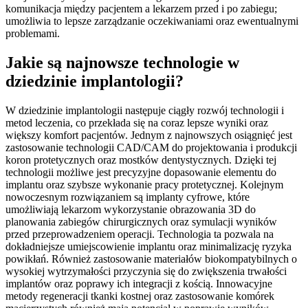
komunikacja między pacjentem a lekarzem przed i po zabiegu;
umożliwia to lepsze zarządzanie oczekiwaniami oraz ewentualnymi
problemami.
Jakie są najnowsze technologie w
dziedzinie implantologii?
W dziedzinie implantologii następuje ciągły rozwój technologii i
metod leczenia, co przekłada się na coraz lepsze wyniki oraz
większy komfort pacjentów. Jednym z najnowszych osiągnięć jest
zastosowanie technologii CAD/CAM do projektowania i produkcji
koron protetycznych oraz mostków dentystycznych. Dzięki tej
technologii możliwe jest precyzyjne dopasowanie elementu do
implantu oraz szybsze wykonanie pracy protetycznej. Kolejnym
nowoczesnym rozwiązaniem są implanty cyfrowe, które
umożliwiają lekarzom wykorzystanie obrazowania 3D do
planowania zabiegów chirurgicznych oraz symulacji wyników
przed przeprowadzeniem operacji. Technologia ta pozwala na
dokładniejsze umiejscowienie implantu oraz minimalizację ryzyka
powikłań. Również zastosowanie materiałów biokompatybilnych o
wysokiej wytrzymałości przyczynia się do zwiększenia trwałości
implantów oraz poprawy ich integracji z kością. Innowacyjne
metody regeneracji tkanki kostnej oraz zastosowanie komórek