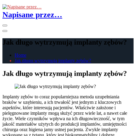
Skip
to
Napisane przez…
the
content
Primary
Menu
Jak długo wytrzymują implanty zębów?
Home
Jak długo wytrzymują implanty zębów?
Jak długo wytrzymują implanty zębów?
Implanty zębów to coraz popularniejsza metoda uzupełniania
braków w uzębieniu, a ich trwałość jest jednym z kluczowych
aspektów, które interesują pacjentów. Właściwie założone i
pielęgnowane implanty mogą służyć przez wiele lat, a nawet całe
życie. Wiele czynników wpływa na ich długowieczność, w tym
jakość materiałów użytych do produkcji implantów, umiejętności
chirurga oraz higiena jamy ustnej pacjenta. Zwykle implanty
wykonane są z tytanu, który jest biokompatybilny i dobrze