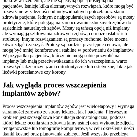
braków w uzębieniu, ale nie są jedyną opcją dostępną dla
pacjentów. Istnieje kilka alternatywnych rozwiązań, które mogą być
rozważane w zależności od indywidualnych potrzeb oraz stanu
zdrowia pacjenta. Jednym z najpopularniejszych sposobów są mosty
protetyczne, które polegają na zamocowaniu sztucznych zębów do
sąsiednich naturalnych zębów. Mosty są tańszą opcją niż implanty,
ale wymagają szlifowania zdrowych zębów, co może osłabić ich
strukturę. Innym rozwiązaniem są protezy ruchome, które można
łatwo zdjąć i założyć. Protezy są bardziej przystępne cenowo, ale
mogą być mniej komfortowe i stabilne w porównaniu do implantów.
W przypadku pacjentów, którzy nie mogą sobie pozwolić na
implanty lub mają przeciwwskazania do ich wszczepienia, warto
rozważyć także rozwiązania ortodontyczne lub estetyczne, takie jak
licówki porcelanowe czy korony.
Jak wygląda proces wszczepienia
implantów zębów?
Proces wszczepienia implantów zębów jest wieloetapowy i wymaga
staranności zarówno ze strony lekarza, jak i pacjenta. Pierwszym
krokiem jest szczegółowa konsultacja stomatologiczna, podczas
której lekarz ocenia stan zdrowia jamy ustnej oraz wykonuje zdjęcia
rentgenowskie lub tomografię komputerową w celu określenia ilości
tkanki kostnej oraz planowania zabiegu. Jeśli wszystko przebiega