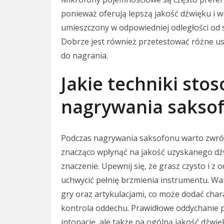
ponieważ oferują lepszą jakość dźwięku i wi
umieszczony w odpowiedniej odległości od 
Dobrze jest również przetestować różne us
do nagrania.
Jakie techniki sto
nagrywania sakso
Podczas nagrywania saksofonu warto zwróc
znacząco wpłynąć na jakość uzyskanego dź
znaczenie. Upewnij się, że grasz czysto i 
uchwycić pełnię brzmienia instrumentu. W
gry oraz artykulacjami, co może dodać ch
kontrola oddechu. Prawidłowe oddychanie p
intonację, ale także na ogólną jakość dźwię