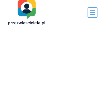
Napisane
przez…